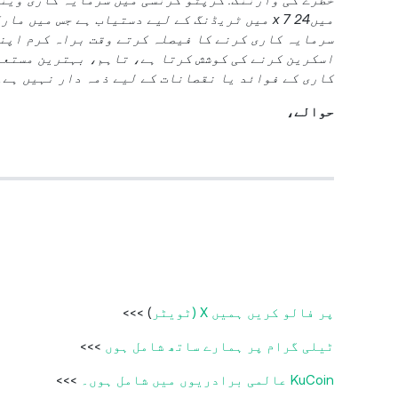
میں24 x 7 میں ٹریڈنگ کے لیے دستیاب ہے جس می
کاری کے فوائد یا نقصانات کے لیے ذمہ دار نہیں ہے۔
حوالے،
پر فالو کریں ہمیں X (ٹویٹر
) >>>
ٹیلی گرام پر ہمارے ساتھ شامل ہوں
>>>
KuCoin عالمی برادریوں میں شامل ہوں۔
>>>