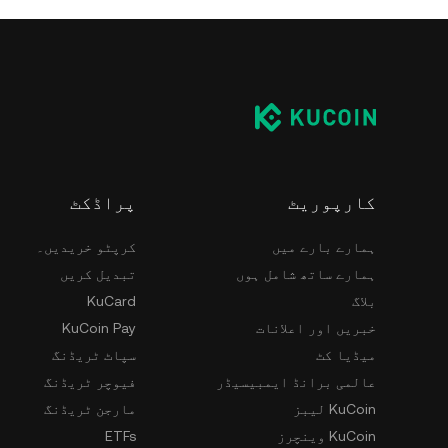
کارپوریٹ
پراڈکٹ
ہمارے بارے میں
کرپٹو خریدیں۔
ہمارے ساتھ شامل ہوں
تبدیل کریں
بلاگ
KuCard
خبریں اور اعلانات
KuCoin Pay
میڈیا کٹ
سپاٹ ٹریڈنگ
عالمی برانڈ ایمبیسیڈر
فیوچر ٹریڈنگ
KuCoin لیبز
مارجن ٹریڈنگ
KuCoin وینچرز
ETFs