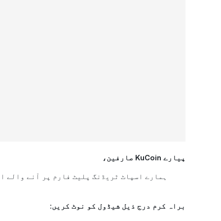
پیارے KuCoin صارفین،
براہ کرم درج ذیل شیڈول کو نوٹ کریں: