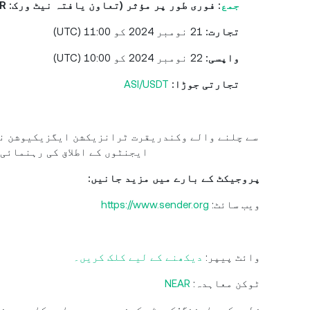
جمع
: فوری طور پر مؤثر (تعاون یافتہ نیٹ ورک: NEAR)
تجارت:
21 نومبر 2024 کو 11:00 (UTC)
واپسی:
22 نومبر 2024 کو 10:00 (UTC)
تجارتی جوڑا:
ASI/USDT
تعمیر کے لیے وقف ہے جو بلاکچین ماحولیاتی نظام فن تعمیر میں AI ایجنٹوں کے اطلاق کی رہنمائی کر سکتا ہے۔
پروجیکٹ کے بارے میں مزید جانیں:
ویب سائٹ:
https://www.sender.org
وائٹ پیپر:
دیکھنے کے لیے کلک کریں۔
ٹوکن معاہدہ:
NEAR
خطرے کی وارننگ: کرپٹو کرنسی میں سرمایہ کاری وین