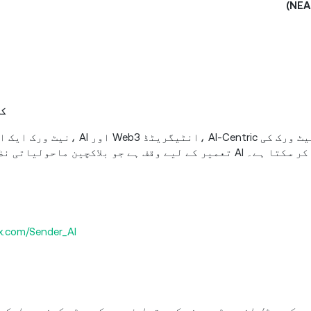
 AI
/x.com/Sender_AI
چر کیپیٹل انویسٹر ہونے کے مترادف ہے۔ کریپٹو کرنسی مارکی