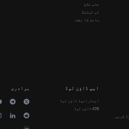
خاص علاج
ڈی لسٹنگ
سائٹ کا نقشہ
ایپ ڈاؤن لوڈ
برادری
اینڈرائیڈ ڈاؤن لوڈ
iOS ڈاؤن لوڈ
ڈ کریں۔