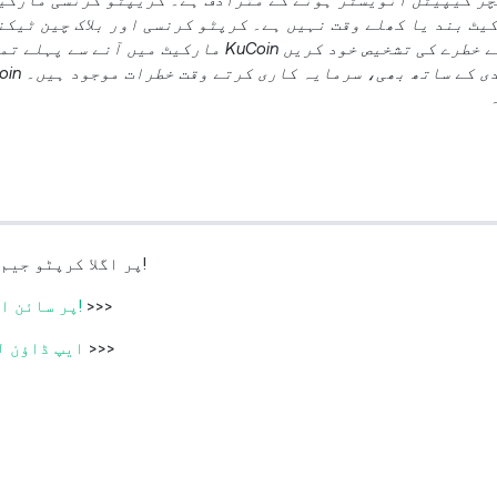
ں مارکیٹ بند یا کھلے وقت نہیں ہے۔ کرپٹو کرنسی اور بلاک چین ٹی
سرمایہ کاری کرنے کا فیصلہ کرتے وقت براہ کرم اپنے خطرے کی تشخیص خود کریں KuCoin م
KuCoin پر اگلا کرپٹو جیم تلاش کریں!
>>>
KuCoin پر سائن اپ کریں اب!
>>>
KuCoin ایپ ڈا