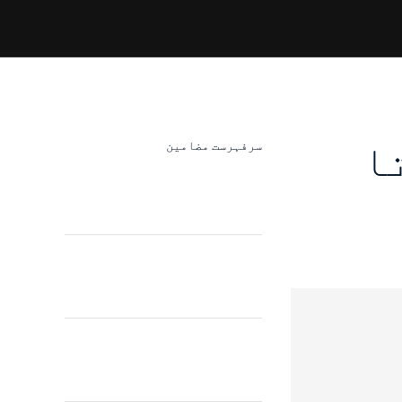
جاتا
سرفہرست مضامین