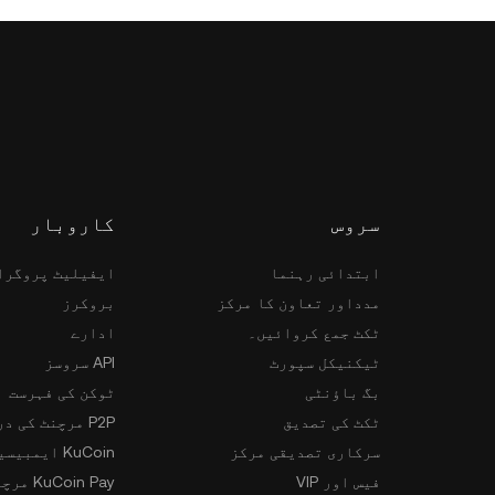
سروس
کاروبار
ابتدائی رہنما
ایفیلیٹ پروگرا
مدداور تعاون کا مرکز
بروکرز
ٹکٹ جمع کروائیں۔
ادارے
ٹیکنیکل سپورٹ
API سروسز
بگ باؤنٹی
ٹوکن کی فہرست
ٹکٹ کی تصدیق
P2P مرچنٹ کی درخواست
سرکاری تصدیقی مرکز
KuCoin ایمبیسیڈر پروگرام
فیس اور VIP
KuCoin Pay مرچنٹس