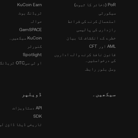
PoR (ذخائر کا ثبوت)
KuCoin Earn
سیکورٹی
ٹریڈنگ بوٹ
استعمال کرنے کی شرائط
حوالہ
رازداری کی پالیسی
GemSPACE
خطرے کے انکشاف کا بیان
KuCoin سیکھیں۔
AML اور CFT
کنورٹر
قانون نافذ کرنے والے اداروں
Spotlight
کی درخواستیں۔
او ٹی سیOTC ٹریڈنگ
وسل بلور رابطہ
سیکھیں۔
ڈویلپر
API دستاویزات
SDK
تاریخی ڈیٹا ڈاؤن لو