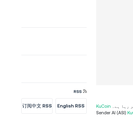
RSS
订阅中文 RSS
English RSS
ہمارے اسپاٹ ٹریڈنگ پلیٹ فارم پر آنے والے ایک اور عظیم منصوبے کا اعلان کرتے ہوئے انتہائی فخر محسوس کر رہا ہے۔
KuCoin
Sender AI (ASI)
Ku