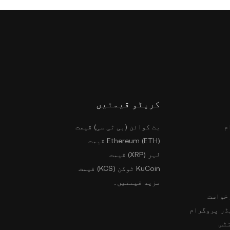
کرپٹو قیمتیں
م
بٹ کوائن (بی ٹی سی) قیمت
Ethereum (ETH) قیمت
لہر (XRP) قیمت
KuCoin ٹوکن (KCS) قیمت
مزید قیمتیں۔