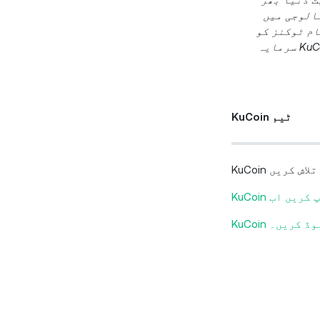
کنالوجی میں
ارکیٹ میں آنے سے پہلے تمام ٹوکنز کو
اسکرین کرنے کی کوشش کرتا ہے، تاہم، بہترین مستعدی کے ساتھ بھی، سرمایہ کاری کرتے وقت خطرات موجود ہیں۔ KuCoin سرمایہ
KuCoin ٹیم
ؤن لوڈ کریں۔