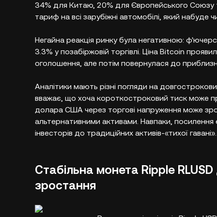
34% для Китаю, 20% для Європейського Союзу та
тариф на всі зарубіжні автомобілі, який набуде чи
Негайна реакція ринку була негативною: ф'ючер
3.3% у позабіржовій торгівлі. Ціна Bitcoin прояв
оголошення, але потім повернулася до приблизн
Аналітики мають різні погляди на довгострокови
вважає, що хоча короткостроковий тиск може пр
долара США через торгові напруження може зроб
альтернативними активами. Навпаки, посилення 
інвесторів до традиційних активів-«тихої гавані».
Стабільна монета Ripple RLUSD
зростання