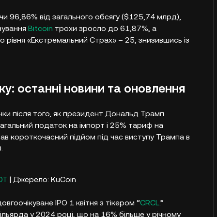
чи 96,86% від загального обсягу ($125,74 млрд),
нування
Bitcoin
трохи зросло до 61,87%, а
о рівня «Екстремальний Страх» – 25, знизившись із
у: останні новини та оновлення
и після того, як президент Дональд Трамп
агальний податок на імпорт і 25% тариф на
в короткочасний підйом під час виступу Трампа в
​
DT
| Джерело: KuCoin
довгоочікуване IPO 1 квітня з тікером “
CRCL
.”
ільярда у 2024 році, що на 16% більше у річному