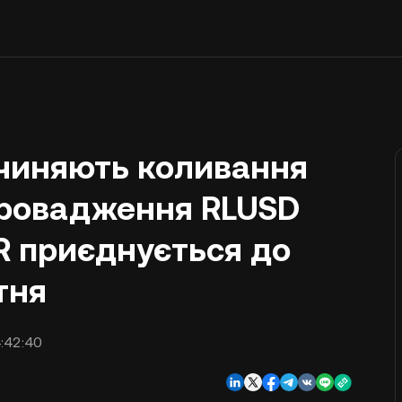
чиняють коливання
впровадження RLUSD
R приєднується до
ітня
:42:40