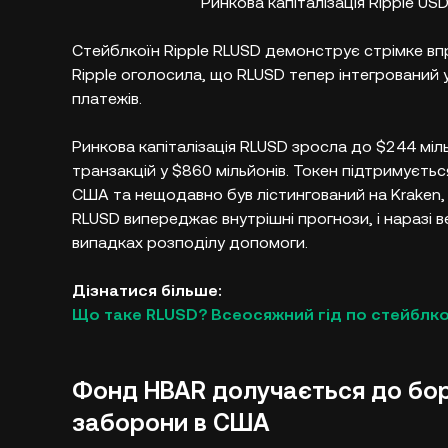
Ринкова капіталізація Ripple US
Cтейблкоїн Ripple RLUSD демонструє стрімке впр
Ripple оголосила, що RLUSD тепер інтегрований у
платежів.​
Ринкова капіталізація RLUSD зросла до $244 міл
транзакцій у $860 мільйонів. Токен підтримуєт
США та нещодавно був лістингований на Kraken, 
RLUSD випереджає внутрішні прогнози, і наразі в
випадках розподілу допомоги.​
Дізнатися більше:
Що таке RLUSD? Всеосяжний гід по стейблкої
Фонд HBAR долучається до боро
заборони в США