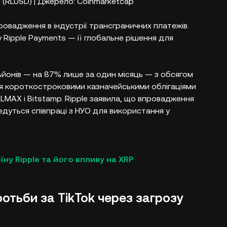
D (RLUSD) | Джерело: Coinmarketcap
овадження в індустрії трансграничних платежів.
 Ripple Payments — її глобальне рішення для
ьйонів — на 87% лише за один місяць — з обсягом
ься короткостроковими казначейськими облігаціями
LMAX і Bitstamp. Ripple заявила, що впровадження
едуться співпраці з НУО для використання у
ну Ripple та його впливу на XRP
тьби за TikTok через загрозу