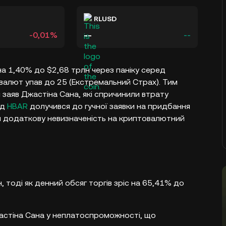
RLUSD
--
-0,01%
--
на 1,40% до $2,68 трлн через паніку серед
овалют упав до 25 (Екстремальний Страх). Тим
 заяв Джастіна Сана, які спричинили втрату
нд
HBAR
долучився до гучної заявки на придбання
и додаткову невизначеність на криптовалютний
, тоді як денний обсяг торгів зріс на 65,41% до
жастіна Сана у неплатоспроможності, що