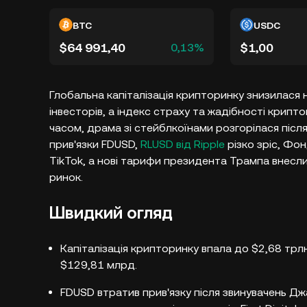
BTC
USDC
$64 991,40
$1,00
0,13%
Глобальна капіталізація крипторинку знизилася 
інвесторів, а індекс страху та жадібності крипт
часом, драма зі стейблкоїнами розгорілася після
прив'язки FDUSD,
RLUSD від Ripple
різко зріс, Фо
TikTok, а нові тарифи президента Трампа внесл
ринок.​
Швидкий огляд
Капіталізація крипторинку впала до $2,68 трлн
$129,81 млрд.
FDUSD втратив прив'язку після звинувачень Д