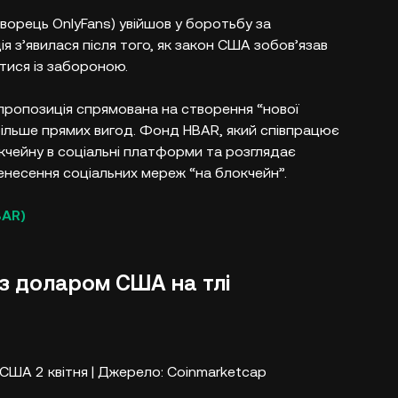
ворець OnlyFans) увійшов у боротьбу за
я з’явилася після того, як закон США зобов’язав
тися із забороною.​
 пропозиція спрямована на створення “нової
більше прямих вигод. Фонд HBAR, який співпрацює
чейну в соціальні платформи та розглядає
енесення соціальних мереж “на блокчейн”.​
BAR)
 з доларом США на тлі
США 2 квітня | Джерело: Coinmarketcap