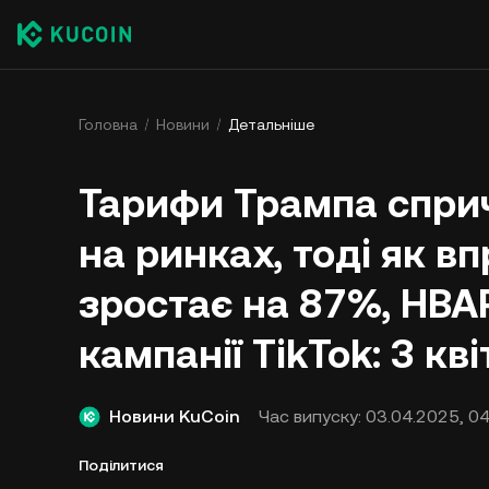
Головна
Новини
Детальніше
Тарифи Трампа спри
на ринках, тоді як 
зростає на 87%, HBA
кампанії TikTok: 3 кв
Новини KuCoin
Час випуску:
03.04.2025, 04
Поділитися