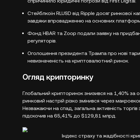
спричинило юридичні погрози від First Digital.
Стейблкоїн RLUSD від Ripple досяг ринкової ка
завдяки впровадженню на основних платформ
Фонд HBAR та Zoop подали заявку на придба
регуляторів.
Оголошення президента Трампа про нові тари
невизначеність на криптовалютний ринок.
Огляд крипторинку
Глобальний крипторинок знизився на 1,40% за ос
ринковий настрій різко змінився через макроеко
Незважаючи на спад, загальна активність торгів 
підскочив на 65,41% до $129,81 млрд.​
Індекс страху та жадібності кри