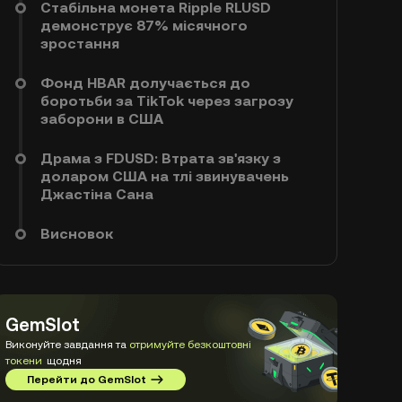
Стабільна монета Ripple RLUSD
демонструє 87% місячного
зростання
Фонд HBAR долучається до
боротьби за TikTok через загрозу
заборони в США
Драма з FDUSD: Втрата зв'язку з
доларом США на тлі звинувачень
Джастіна Сана
Висновок
GemSlot
Виконуйте завдання та
отримуйте безкоштовні
токени
щодня
Перейти до GemSlot