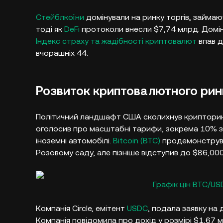
Стейблкоїни
домінували на ринку торгів, займаю
тоді як
DeFi
протоколи внесли $7,74 млрд. Домі
Індекс страху та жадібності криптовалют
впав д
вчорашніх 44.​
Розвиток криптовалютного ринк
Політичний ландшафт США сколихнув крипторинк
оголосив про масштабні тарифи, зокрема 10% з
іноземні автомобілі.
Bitcoin (BTC)
продемонструва
Розовому саду, але пізніше відступив до $86,000.
Графік цін BTC/US
Компанія Circle, емітент
USDC
, подала заявку на 
Компанія повідомила про дохід у розмірі $1,67 м