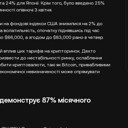
 24% для Японії. Крім того, було введено 25%
нності опівночі 3 квітня.
си на фондові індекси США знизилися на 2% до
ила волатильність, спочатку піднявшись під час
о $86,000, а згодом до $83,000 рано в четвер.
й вплив цих тарифів на крипторинок. Дехто
извести до нестабільності ринку, ослаблення
ити криптовалюти, такі як Bitcoin, привабливими
економічної невизначеності може спрямувати
 демонструє 87% місячного