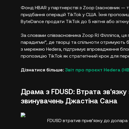
Фонд HBAR у партнерстві з Zoop (засновник — т
придбання операцій TikTok у США. Їхня пропозиці
ByteDance продати TikTok до 5 квітня або зіткну
За словами співзасновника Zoop RJ Філліпса, ця
парадигми”, де творці та спільноти отримують 
з мережею Hedera, підтримує впровадження блок
пропозицію TikTok як стратегічний крок для пер
Дізнатися більше:
Звіт про проєкт Hedera (H
Драма з FDUSD: Втрата зв'язку
звинувачень Джастіна Сана
FDUSD втратив прив’язку до долара 