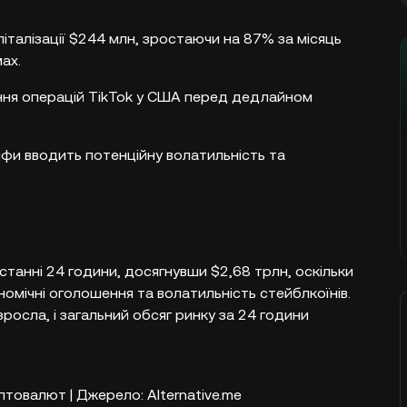
піталізації $244 млн, зростаючи на 87% за місяць
ах.
ння операцій TikTok у США перед дедлайном
фи вводить потенційну волатильність та
танні 24 години, досягнувши $2,68 трлн, оскільки
номічні оголошення та волатильність стейблкоїнів.
зросла, і загальний обсяг ринку за 24 години
птовалют | Джерело: Alternative.me