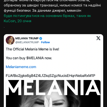
обраному за швидкі транзакції, низькі комісії та надійні
функції безпеки. За даними джерел, мемкоїн
буде лістингуватися на основних біржах, таких як
KuCoin, 20 січня
.