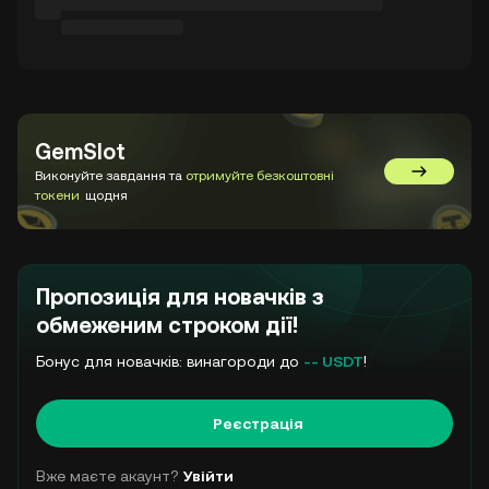
GemSlot
Виконуйте завдання та
отримуйте безкоштовні
Перейти 
токени
щодня
Пропозиція для новачків з
обмеженим строком дії!
Бонус для новачків: винагороди до
-- USDT
!
Реєстрація
Вже маєте акаунт?
Увійти