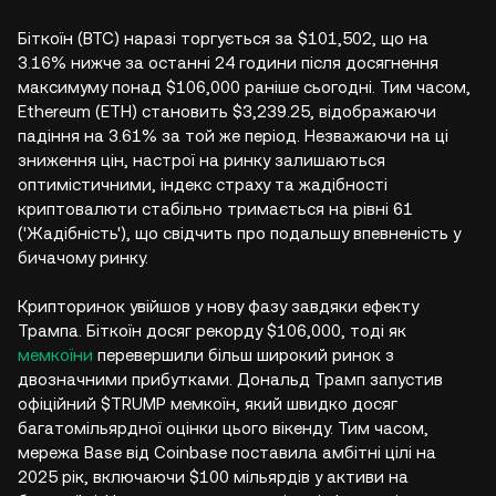
Біткоїн (BTC) наразі торгується за $101,502, що на
3.16% нижче за останні 24 години після досягнення
максимуму понад $106,000 раніше сьогодні. Тим часом,
Ethereum (ETH) становить $3,239.25, відображаючи
падіння на 3.61% за той же період. Незважаючи на ці
зниження цін, настрої на ринку залишаються
оптимістичними, індекс страху та жадібності
криптовалюти стабільно тримається на рівні 61
('Жадібність'), що свідчить про подальшу впевненість у
бичачому ринку.
Крипторинок увійшов у нову фазу завдяки ефекту
Трампа. Біткоїн досяг рекорду $106,000, тоді як
мемкоїни
перевершили більш широкий ринок з
двозначними прибутками. Дональд Трамп запустив
офіційний $TRUMP мемкоїн, який швидко досяг
багатомільярдної оцінки цього вікенду. Тим часом,
мережа Base від Coinbase поставила амбітні цілі на
2025 рік, включаючи $100 мільярдів у активи на