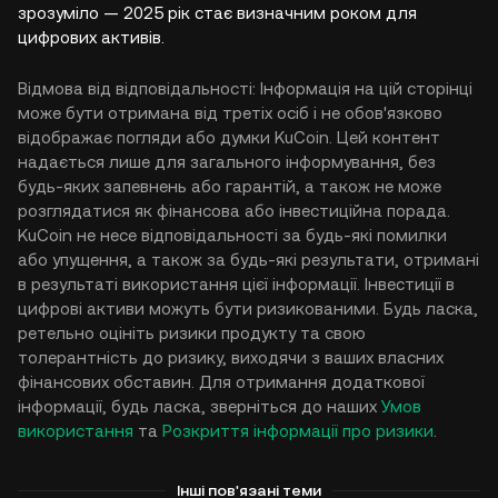
зрозуміло — 2025 рік стає визначним роком для
цифрових активів.
Відмова від відповідальності: Інформація на цій сторінці
може бути отримана від третіх осіб і не обов'язково
відображає погляди або думки KuCoin. Цей контент
надається лише для загального інформування, без
будь-яких запевнень або гарантій, а також не може
розглядатися як фінансова або інвестиційна порада.
KuCoin не несе відповідальності за будь-які помилки
або упущення, а також за будь-які результати, отримані
в результаті використання цієї інформації. Інвестиції в
цифрові активи можуть бути ризикованими. Будь ласка,
ретельно оцініть ризики продукту та свою
толерантність до ризику, виходячи з ваших власних
фінансових обставин. Для отримання додаткової
інформації, будь ласка, зверніться до наших
Умов
використання
та
Розкриття інформації про ризики
.
Інші пов'язані теми