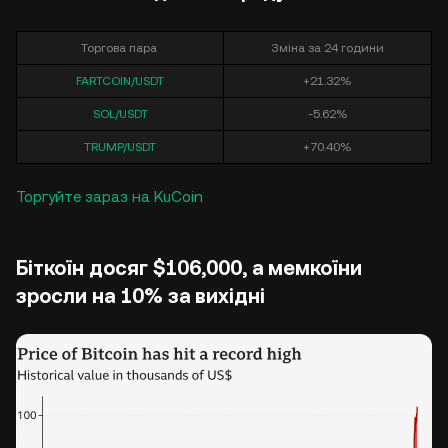
Торгова пара
Зміна за 24 години
FARTCOIN/USDT
+21.32%
SOL/USDT
-5.62%
TRUMP/USDT
+70.40%
Торгуйте зараз на KuCoin
Біткоїн досяг $106,000, а мемкоїни
зросли на 10% за вихідні