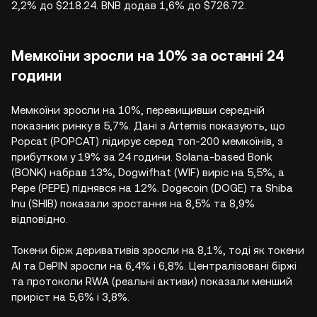
2,2% до $218.24. BNB додав 1,6% до $726.72.
Мемкоїни зросли на 10% за останні 24
години
Мемкоїни зросли на 10%, перевищивши середній
показник ринку в 5,7%. Дані з Artemis показують, що
Popcat (POPCAT) лідирує серед топ-200 мемкоїнів, з
прибутком у 19% за 24 години. Solana-based Bonk
(BONK) набрав 13%, Dogwifhat (WIF) виріс на 5,5%, а
Pepe (PEPE) піднявся на 12%. Dogecoin (DOGE) та Shiba
Inu (SHIB) показали зростання на 8,5% та 8,9%
відповідно.
Токени бірж деривативів зросли на 8,1%, тоді як токени
AI та DePIN зросли на 6,4% і 6,8%. Централізовані біржі
та протоколи RWA (реальні активи) показали менший
приріст на 5,6% і 3,8%.