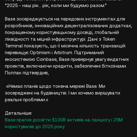
“2025 - наш рік… рік, коли ми будуємо разом.”
Base зосереджується на передових інструментах для
розробників, інноваційних децентралізованих додатках,
покращеному користувацькому досвіді, глобальній
ліквідності та міцній інфраструктурі. Дані з Token
Terminal показують, що її місячна кількість транзакцій
перевищує Optimism і Arbitrum. Підтриманий
екосистемою Coinbase, Base привернув увагу видатних
проектів, включаючи кредити, забезпечені біткоїнами.
Поллак підтвердив,
«Немає планів щодо токена мережі Base. Ми
зосереджені на будівництві. І ми хочемо вирішувати
реальні проблеми.»
Детальніше:
Base прагне досягти $100B активів на ланцюгу і 25M
користувачів до 2025 року