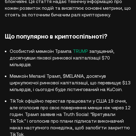
блокчейні. Ця стаття надає технічну інформацію про
кожен розвиток подій та висвітлює основні метрики, що
стоять за поточним бичачим ралі крипторинку.
Що популярно в криптоспільноті?
Особистий мемкоїн Трампа
TRUMP
запущений,
досягнувши пікової ринкової капіталізації $70
мільярдів.
Мемкоїн Меланії Трамп, $MELANIA, досягнув
циркулюючої ринкової капіталізації, що перевищує $13
мільярдів, і сьогодні буде лістингований на KuCoin.
TikTok офіційно перестав працювати у США 19 січня,
але оголосив про своє повернення менше ніж через 12
годин. Трамп заявив на Truth Social: "Врятували
TikTok." і оголосив про плани підписати виконавчий
наказ наступного понеділка, щоб запобігти закриттю
TikTok.