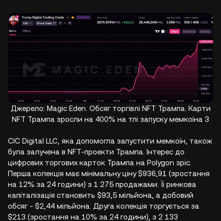
Джерело: Magic Eden. Обсяг торгівлі NFT Трампа. Карти
NFT Трампа зросли на 400% на тлі запуску мемкоїна 3
CIC Digital LLC, яка допомогла запустити мемкоїн, також
була залучена в NFT-проекти Трампа. Інтерес до
цифрових торгових карток Трампа на Polygon зріс.
Перша колекція має мінімальну ціну $936,91 (зростання
на 12% за 24 години) з 1 275 продажами. Її ринкова
капіталізація становить $93,5 мільйона, а добовий
обсяг - $2,44 мільйона. Друга колекція торгується за
$213 (зростання на 10% за 24 години), з 2 133