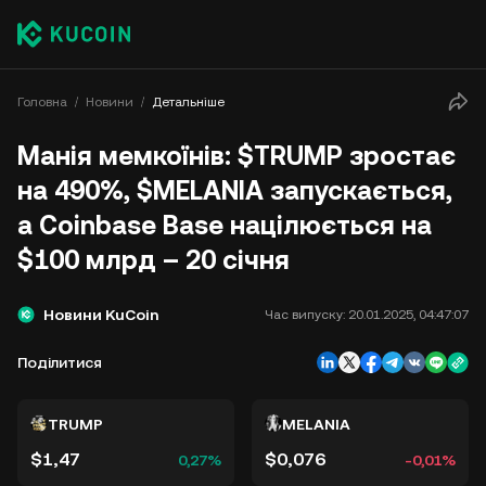
Головна
Новини
Детальніше
Манія мемкоїнів: $TRUMP зростає
на 490%, $MELANIA запускається,
а Coinbase Base націлюється на
$100 млрд – 20 січня
Новини KuCoin
Час випуску:
20.01.2025, 04:47:07
Поділитися
TRUMP
MELANIA
$1,47
$0,076
0,27%
-0,01%