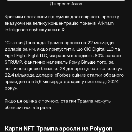
Джерело: Axios
Критики поставили під сумнів достовірність проекту,
вказуючи на велику концентрацію токенів. Arkham
Intelligence опублікували в X:
“Статки Дональда Трампа зросли на 22 мільярди
доларів за ніч, якщо припустити, що CIC Digital LLC та
Fight Fight Fight LLC, які разом володіють 80% запасів
$TRUMP, фактично належать йому. Більше того, за
поточною ціною близько 28 доларів ця частка коштує
22,4 мільярда доларів. «Forbes оцінив статки обраного
президента в 5,6 мільярда доларів у листопаді 2024
року».
Якщо ця оцінка є точною, статки Трампа можуть
збільшитися в 5 разів.
Карти NFT Трампа зросли на Polygon