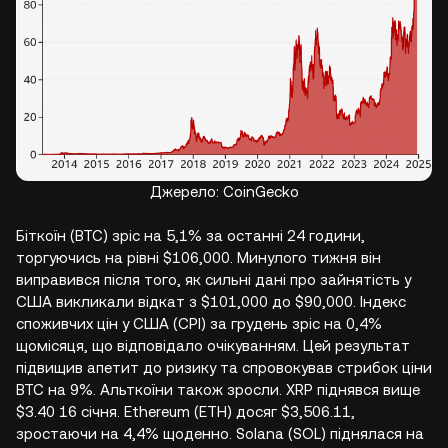
Джерело: CoinGecko
Біткоїн (BTC) зріс на 5,1% за останні 24 години,
торгуючись на рівні $106,000. Минулого тижня він
виправився після того, як сильні дані про зайнятість у
США викликали відкат з $101,000 до $90,000. Індекс
споживчих цін у США (CPI) за грудень зріс на 0,4%
щомісяця, що відповідало очікуванням. Цей результат
підвищив апетит до ризику та спровокував стрибок ціни
BTC на 9%. Альткоїни також зросли. XRP піднявся вище
$3.40 16 січня. Ethereum (ETH) досяг $3,506.11,
зростаючи на 4,4% щоденно. Solana (SOL) піднялася на