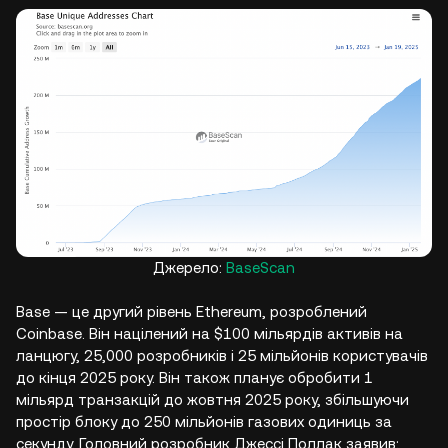
Джерело:
BaseScan
Base — це другий рівень Ethereum, розроблений
Coinbase. Він націлений на $100 мільярдів активів на
ланцюгу, 25,000 розробників і 25 мільйонів користувачів
до кінця 2025 року. Він також планує обробити 1
мільярд транзакцій до жовтня 2025 року, збільшуючи
простір блоку до 250 мільйонів газових одиниць за
секунду. Головний розробник Джессі Поллак заявив: