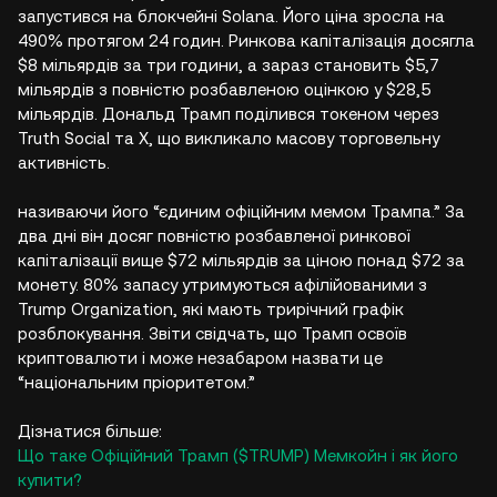
запустився на блокчейні Solana. Його ціна зросла на
490% протягом 24 годин. Ринкова капіталізація досягла
$8 мільярдів за три години, а зараз становить $5,7
мільярдів з повністю розбавленою оцінкою у $28,5
мільярдів. Дональд Трамп поділився токеном через
Truth Social та X, що викликало масову торговельну
активність.
називаючи його “єдиним офіційним мемом Трампа.” За
два дні він досяг повністю розбавленої ринкової
капіталізації вище $72 мільярдів за ціною понад $72 за
монету. 80% запасу утримуються афілійованими з
Trump Organization, які мають трирічний графік
розблокування. Звіти свідчать, що Трамп освоїв
криптовалюти і може незабаром назвати це
“національним пріоритетом.”
Дізнатися більше:
Що таке Офіційний Трамп ($TRUMP) Мемкойн і як його
купити?