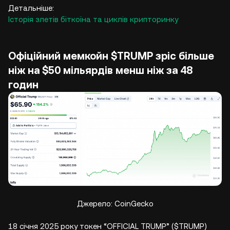
Детальніше:
Історія злетів біткоїна та циклів крипторинку
Офіційний мемкойн $TRUMP зріс більше
ніж на $50 мільярдів менш ніж за 48
годин
Джерело: CoinGecko
18 січня 2025 року токен “OFFICIAL TRUMP” ($TRUMP)