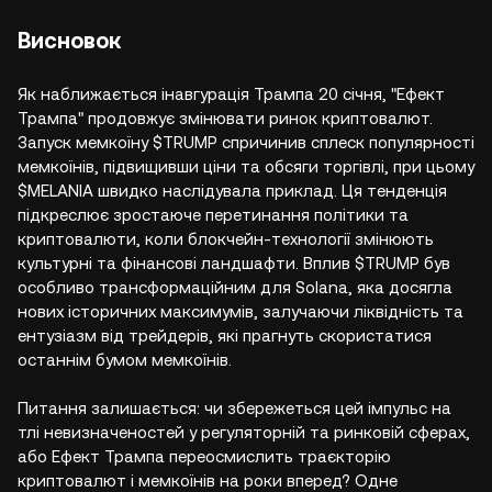
Висновок
Як наближається інавгурація Трампа 20 січня, "Ефект
Трампа" продовжує змінювати ринок криптовалют.
Запуск мемкоїну $TRUMP спричинив сплеск популярності
мемкоїнів, підвищивши ціни та обсяги торгівлі, при цьому
$MELANIA швидко наслідувала приклад. Ця тенденція
підкреслює зростаюче перетинання політики та
криптовалюти, коли блокчейн-технології змінюють
культурні та фінансові ландшафти. Вплив $TRUMP був
особливо трансформаційним для Solana, яка досягла
нових історичних максимумів, залучаючи ліквідність та
ентузіазм від трейдерів, які прагнуть скористатися
останнім бумом мемкоїнів.
Питання залишається: чи збережеться цей імпульс на
тлі невизначеностей у регуляторній та ринковій сферах,
або Ефект Трампа переосмислить траєкторію
криптовалют і мемкоїнів на роки вперед? Одне