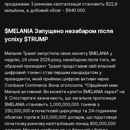
продажами. Її ринкова капіталізація становить $22,6
мільйона, а добовий обсяг - $940 000.
$MELANIA Запущено незабаром після
успіху $TRUMP
Меланія Трамп запустила свою монету $MELANIA у
неділю, 19 січня 2025 року, незабаром після того, як
обраний президент Трамп представив свій власний
цифровий токен і став першим кандидатом у
президенти, який приймає цифрові активи через
Coinbase Commerce. Вона оголосила: “Офіційний мем
Меланії активний. Ви можете купити $MELANIA зараз” на
X. Спостерігачі зазначають, що загальна пропозиція
$MELANIA становить 1,000,000,000 токенів з
250,000,000 в початковій циркуляції та 24-годинним
обсягом торгів в 310,000,000 доларів, що підштовхує
початкову ринкову капіталізацію понад 800,000,000
доларів. Монета карбується на блокчейні Solana,