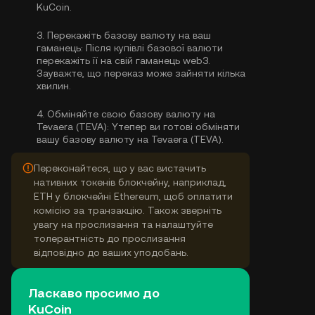
KuCoin.
3.
Перекажіть базову валюту на ваш
гаманець:
Після купівлі базової валюти
перекажіть її на свій гаманець web3.
Зауважте, що переказ може зайняти кілька
хвилин.
4.
Обміняйте свою базову валюту на
Tevaera (TEVA):
Yтепер ви готові обміняти
вашу базову валюту на Tevaera (TEVA).
Переконайтеся, що у вас вистачить
нативних токенів блокчейну, наприклад,
ETH у блокчейні Ethereum, щоб оплатити
комісію за транзакцію. Також зверніть
увагу на прослизання та налаштуйте
толерантність до прослизання
відповідно до ваших уподобань.
Ласкаво просимо до
KuCoin