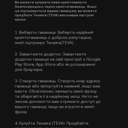
Ви можете купувати певні криптовалюти
безпосередньо через криптогаманець. Якщо
це підтримується вашим гаманцем, ви можете
придбати Tevaera (TEVA) виконавши наступні
кроки:
1.
Виберіть гаманець:
Виберіть надійний
криптогаманець з доброю репутацією,
який підтримує Tevaera(TEVA).
2.
Завантажте додаток:
Завантажте
додаток гаманця на свій пристрій з Google
Play Store, App Store або як розширення
для браузера.
3.
Створіть гаманець:
Створіть нову адресу
гаманця або імпортуйте наявний, якщо вже
маєте. Обов'язково запишіть seed-фразу
та зберігайте її в надійному місці. Ніхто не
зможе допомогти вам отримати доступ до
вашого гаманця, якщо ви втратите seed-
фразу.
4.
Купуйте Tevaera (TEVA):
Придбайте