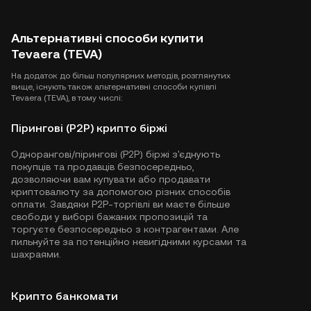
Альтернативні способи купити
Tevaera (TEVA)
На додаток до більш популярних методів, розглянутих
вище, існують також альтернативні способи купівлі
Tevaera (TEVA), в тому числі:
Пірингові (P2P) крипто біржі
Однорангові/пірингові (P2P) біржі з'єднують
покупців та продавців безпосередньо,
дозволяючи вам купувати або продавати
криптовалюту за допомогою різних способів
оплати. Завдяки P2P-торгівлі ви маєте більше
свободи у виборі бажаних пропозицій та
торгуєте безпосередньо з контрагентами. Але
пильнуйте за потенційно невигідними курсами та
шахраями.
Крипто банкомати