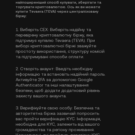
найпоширеніший спосіб купувати, зберігати та
торгувати криптовалютою. Ось як ви можете
купити Tevaera (TEVA) через централізовану
біржу:
1.
Виберіть CEX:
Виберіть надійну та
перевірену криптовалютну біржу, яка
підтримує купівлю Tevaera (TEVA). При
виборі криптовалютної біржі зважуйте
простоту використання, структуру комісій
та підтримувані способи оплати.
2.
Створіть акаунт:
Введіть необхідну
інформацію та встановіть надійний пароль.
Активуйте
2FA за допомогою Google
Authenticator
та інші налаштування
безпеки, щоб додати додатковий рівень
захисту вашого акаунта.
3.
Верифікуйте свою особу:
Безпечна та
авторитетна біржа зазвичай попросить
вас пройти
верифікацію KYC
. Інформація,
необхідна для KYC, залежить від вашого
громадянства та регіону проживання.