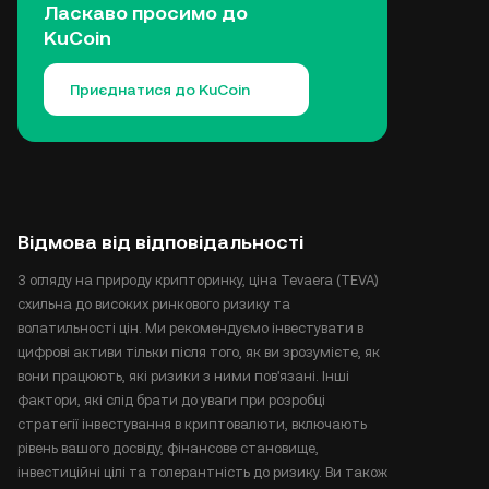
Ласкаво просимо до
KuCoin
Приєднатися до KuCoin
Відмова від відповідальності
З огляду на природу крипторинку, ціна Tevaera (TEVA)
схильна до високих ринкового ризику та
волатильності цін. Ми рекомендуємо інвестувати в
цифрові активи тільки після того, як ви зрозумієте, як
вони працюють, які ризики з ними пов'язані. Інші
фактори, які слід брати до уваги при розробці
стратегії інвестування в криптовалюти, включають
рівень вашого досвіду, фінансове становище,
інвестиційні цілі та толерантність до ризику. Ви також