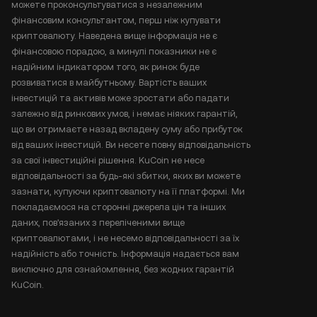
можете проконсультуватися з незалежним
фінансовим консультантом, перш ніж купувати
криптовалюту. Наведена вище інформація не є
фінансовою порадою, а минулі показники не є
надійним індикатором того, як ринок буде
розвиватися в майбутньому. Вартість ваших
інвестицій та активів може зростати або падати
залежно від ринкових умов, і немає ніяких гарантій,
що ви отримаєте назад вкладену суму або прибуток
від ваших інвестицій. Ви несете повну відповідальність
за свої інвестиційні рішення. KuCoin не несе
відповідальності за будь-які збитки, яких ви можете
зазнати, купуючи криптовалюту на її платформі. Ми
покладаємося на сторонні джерела цін та інших
даних, пов'язаних з переліченими вище
криптовалютами, і не несемо відповідальності за їх
надійність або точність. Інформація надається вам
виключно для ознайомлення, без жодних гарантій
KuCoin.