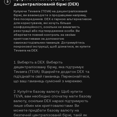
3
децентралізованій біржі (DEX)
Купуючи Tevaera (TEVA) на децентралізованій
біржі, ви взаємодієте з продавцями напряму,
без посередників. DEX є гарною альтернативою
для користувачів, які хочуть більше
конфіденційності, оскільки не вимагають
реєстрації або підтвердження особи. Ви
зберігаєте повний контроль за своїми
криптоактивами за допомогою
самокастодіальних гаманців. Дотримуйтесь
покрокової інструкції, щоб дізнатися, як купити
Tevaera на DEX.
1.
Виберіть a DEX:
Виберіть
децентралізовану біржу, яка підтримує
Tevaera (TEVA). Відкрийте додаток DEX та
під'єднайте свій гаманець. Переконайтеся,
що ваш гаманець сумісний з мережею.
2.
Купуйте базову валюту:
Щоб купити
TEVA, вам необхідно спочатку мати базову
валюту, оскільки DEX наразі підтримують
лише обмін між криптовалютами. Ви
можете
придбати базову валюту
на
безпечній централізованій біржі, такій як