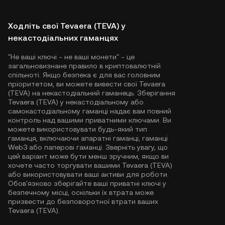
Ходліть свої Tevaera (TEVA) у
некастодіальних гаманцях
"Не ваші ключі - не ваші монети" - це
загальновизнане правило в криптовалютній
спільноті. Якщо безпека є для вас головним
пріоритетом, ви можете вивести свої Tevaera
(TEVA) на некастодіальний гаманець. Зберігання
Tevaera (TEVA) у некастодіальному або
самокастодіальному гаманці надає вам повний
контроль над вашими приватними ключами. Ви
можете використовувати будь-який тип
гаманця, включаючи апаратні гаманці, гаманці
Web3 або паперові гаманці. Зверніть увагу, що
цей варіант може бути менш зручним, якщо ви
хочете часто торгувати вашими Tevaera (TEVA)
або використовувати ваші активи для роботи.
Обов'язково зберігайте ваші приватні ключі у
безпечному місці, оскільки їх втрата може
призвести до безповоротної втрати ваших
Tevaera (TEVA).