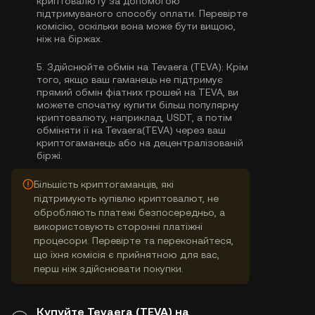
криптовалюту за допомогою
підтримуваного способу оплати. Перевірте
комісію, оскільки вона може бути вищою,
ніж на біржах.
5.
Здійснюйте обмін на Tevaera (TEVA):
Крім
того, якщо ваш гаманець не підтримує
прямий обмін фіатних грошей на TEVA, ви
можете спочатку купити більш популярну
криптовалюту, наприклад, USDT, а потім
обміняти її на Tevaera(TEVA) через ваш
криптогаманець або на децентралізованій
біржі.
Більшість криптогаманців, які
підтримують купівлю криптовалют, не
обробляють платежі безпосередньо, а
використовують сторонні платіжні
процесори. Перевірте та переконайтеся,
що їхня комісія є прийнятною для вас,
перш ніж здійснювати покупки.
Купуйте Tevaera (TEVA) на