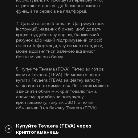
Користувачі, які пройдуть перевірку KYC,
отримають доступ до більшої кількості
функцій та сервісів на платформі.
4.
Додайте спосіб оплати:
Дотримуйтесь
інструкцій, наданих біржею, щоб додати
кредитну/дебетову картку, банківський
рахунок або інший підтримуваний спосіб
оплати. Інформація, яку ви маєте надати,
може відрізнятися залежно від вимог
безпеки вашого банку.
5.
Купуйте Tevaera (TEVA):
Тепер ви готові
купити Tevaera (TEVA). Ви можете легко
купити Tevaera (TEVA) за фіатну валюту,
якщо вона підтримується. Ви також можете
здійснити обмін між криптовалютами,
спочатку придбавши популярну
криптовалюту, таку як
USDT
, а потім
обмінявши її на бажану Tevaera (TEVA).
Купуйте Tevaera (TEVA) через
2
криптогаманець