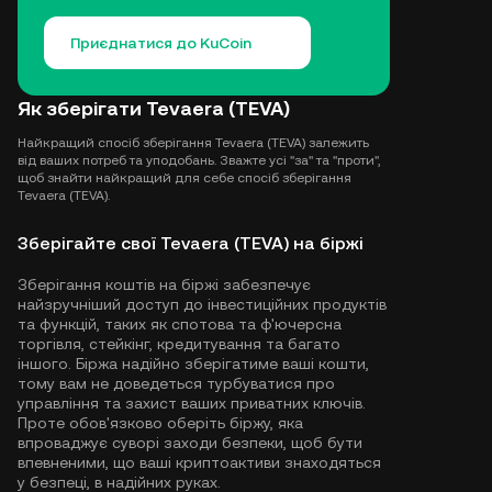
Приєднатися до KuCoin
Як зберігати Tevaera (TEVA)
Найкращий спосіб зберігання Tevaera (TEVA) залежить
від ваших потреб та уподобань. Зважте усі "за" та "проти",
щоб знайти найкращий для себе спосіб зберігання
Tevaera (TEVA).
Зберігайте свої Tevaera (TEVA) на біржі
Зберігання коштів на біржі забезпечує
найзручніший доступ до інвестиційних продуктів
та функцій, таких як спотова та ф'ючерсна
торгівля, стейкінг, кредитування та багато
іншого. Біржа надійно зберігатиме ваші кошти,
тому вам не доведеться турбуватися про
управління та захист ваших приватних ключів.
Проте обов'язково оберіть біржу, яка
впроваджує суворі заходи безпеки, щоб бути
впевненими, що ваші криптоактиви знаходяться
у безпеці, в надійних руках.