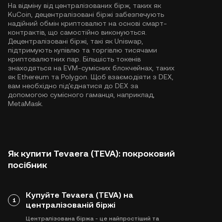
На відміну від централізованих бірж, таких як
KuCoin, децентралізовані біржі забезпечують
надійний обмін криптовалют на основі смарт-
контрактів, що самостійно виконуються.
Децентралізовані біржі, такі як Uniswap,
підтримують купівлю та торгівлю тисячами
криптовалютних пар. Більшість токенів
знаходяться на EVM-сумісних блокчейнах, таких
як
Ethereum
та
Polygon
. Щоб взаємодіяти з DEX,
вам необхідно під'єднатися до DEX за
допомогою сумісного гаманця, наприклад,
MetaMask.
Як купити Tevaera (TEVA): покроковий
посібник
Купуйте Tevaera (TEVA) на
1
централізованій біржі
Централізована біржа - це найпростіший та