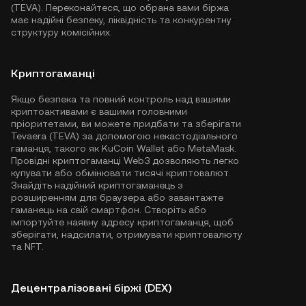
(TEVA). Переконайтеся, що обрана вами біржа
має надійні безпеку, ліквідність та конкурентну
структуру комісійних.
Криптогаманці
Якщо безпека та повний контроль над вашими
криптоактивами є вашими головними
пріоритетами, ви можете придбати та зберігати
Tevaera (TEVA) за допомогою некастодіального
гаманця, такого як
KuCoin Wallet
або MetaMask.
Провідні криптогаманці Web3 дозволяють легко
купувати або обмінювати тисячі криптовалют.
Знайдіть надійний криптогаманець з
розширенням для браузера або завантажте
гаманець на свій смартфон. Створіть або
імпортуйте наявну адресу криптогаманця, щоб
зберігати, надсилати, отримувати криптовалюту
та NFT.
Децентралізовані біржі (DEX)