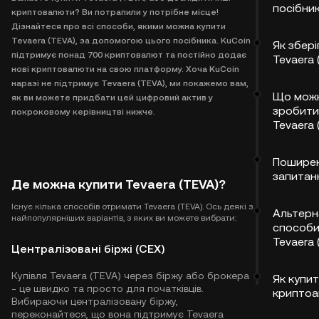
посібни
криптовалюти? Ви потрапили у потрібне місце!
Дізнайтеся про всі способи, якими можна купити
Tevaera (TEVA), за допомогою цього посібника. KuCoin
Як збері
підтримує понад 700 криптовалют та постійно додає
Tevaera 
нові криптовалюти на свою платформу. Хоча KuCoin
наразі не підтримує Tevaera (TEVA), ми покажемо вам,
Що мож
як ви можете придбати цей цифровий актив у
зробити
покроковому керівництві нижче.
Tevaera 
Поширен
запитан
Де можна купити Tevaera (TEVA)?
Існує кілька способів отримати Tevaera (TEVA). Ось деякі з
Альтерн
найпопулярніших варіантів, з яких ви можете вибрати:
способи
Tevaera 
Централізовані біржі (CEX)
Купівля Tevaera (TEVA) через біржу або брокера
Як купит
- це швидко та просто для початківців.
криптоа
Вибираючи централізовану біржу,
переконайтеся, що вона підтримує Tevaera