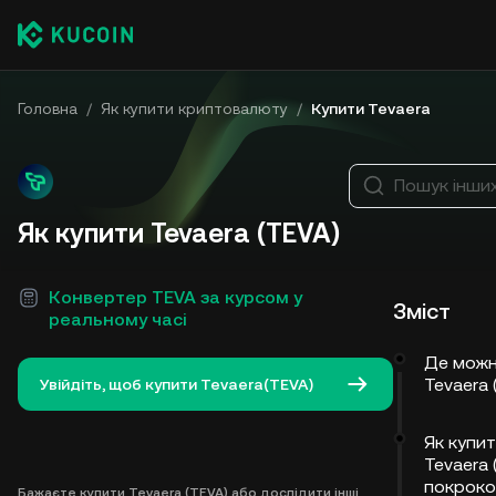
Головна
/
Як купити криптовалюту
/
Купити Tevaera
Пошук інши
Як купити Tevaera (TEVA)
Конвертер TEVA за курсом у
Зміст
реальному часі
Де можн
Tevaera 
Увійдіть, щоб купити Tevaera(TEVA)
Як купи
Tevaera 
покроко
Бажаєте купити Tevaera (TEVA) або дослідити інші