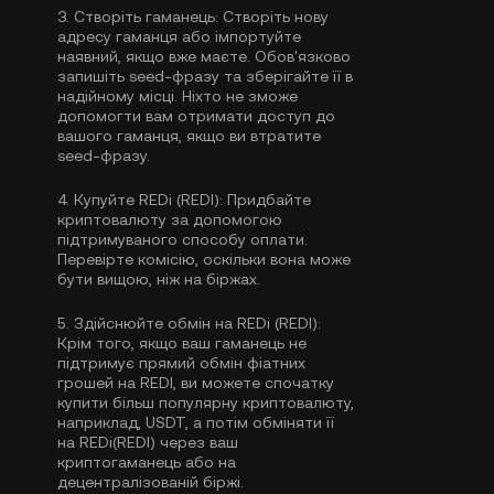
3.
Створіть гаманець:
Створіть нову
адресу гаманця або імпортуйте
наявний, якщо вже маєте. Обов'язково
запишіть seed-фразу та зберігайте її в
надійному місці. Ніхто не зможе
допомогти вам отримати доступ до
вашого гаманця, якщо ви втратите
seed-фразу.
4.
Купуйте REDi (REDI):
Придбайте
криптовалюту за допомогою
підтримуваного способу оплати.
Перевірте комісію, оскільки вона може
бути вищою, ніж на біржах.
5.
Здійснюйте обмін на REDi (REDI):
Крім того, якщо ваш гаманець не
підтримує прямий обмін фіатних
грошей на REDI, ви можете спочатку
купити більш популярну криптовалюту,
наприклад, USDT, а потім обміняти її
на REDi(REDI) через ваш
криптогаманець або на
децентралізованій біржі.