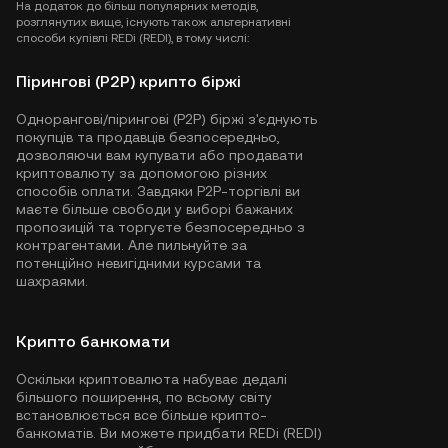
На додаток до більш популярних методів,
розглянутих вище, існують також альтернативні
способи купівлі REDi (REDI), в тому числі:
Пірингові (P2P) крипто біржі
Однорангові/пірингові (P2P) біржі з'єднують
покупців та продавців безпосередньо,
дозволяючи вам купувати або продавати
криптовалюту за допомогою різних
способів оплати. Завдяки P2P-торгівлі ви
маєте більше свободи у виборі бажаних
пропозицій та торгуєте безпосередньо з
контрагентами. Але пильнуйте за
потенційно невигідними курсами та
шахраями.
Крипто банкомати
Оскільки криптовалюта набуває дедалі
більшого поширення, по всьому світу
встановлюється все більше крипто-
банкоматів. Ви можете придбати REDi (REDI)