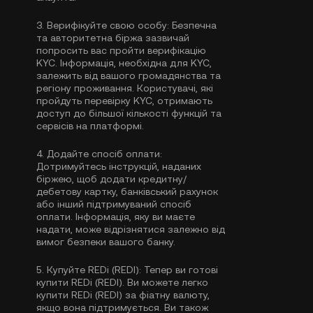
3.
Верифікуйте свою особу:
Безпечна
та авторитетна біржа зазвичай
попросить вас пройти
верифікацію
KYC
. Інформація, необхідна для KYC,
залежить від вашого громадянства та
регіону проживання. Користувачі, які
пройдуть перевірку KYC, отримають
доступ до більшої кількості функцій та
сервісів на платформі.
4.
Додайте спосіб оплати:
Дотримуйтесь інструкцій, наданих
біржею, щоб додати кредитну/
дебетову картку, банківський рахунок
або інший підтримуваний спосіб
оплати. Інформація, яку ви маєте
надати, може відрізнятися залежно від
вимог безпеки вашого банку.
5.
Купуйте REDi (REDI):
Тепер ви готові
купити REDi (REDI). Ви можете легко
купити REDi (REDI) за фіатну валюту,
якщо вона підтримується. Ви також