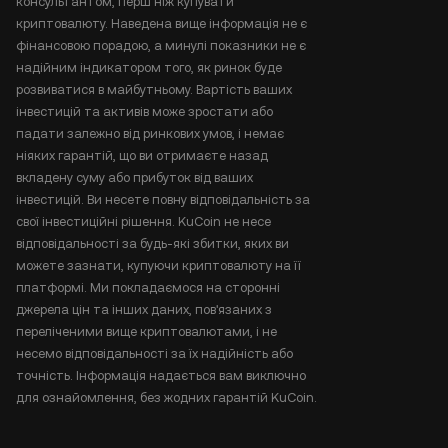
консультантом, перш ніж купувати
криптовалюту. Наведена вище інформація не є
фінансовою порадою, а минулі показники не є
надійним індикатором того, як ринок буде
розвиватися в майбутньому. Вартість ваших
інвестицій та активів може зростати або
падати залежно від ринкових умов, і немає
ніяких гарантій, що ви отримаєте назад
вкладену суму або прибуток від ваших
інвестицій. Ви несете повну відповідальність за
свої інвестиційні рішення. KuCoin не несе
відповідальності за будь-які збитки, яких ви
можете зазнати, купуючи криптовалюту на її
платформі. Ми покладаємося на сторонні
джерела цін та інших даних, пов'язаних з
переліченими вище криптовалютами, і не
несемо відповідальності за їх надійність або
точність. Інформація надається вам виключно
для ознайомлення, без жодних гарантій KuCoin.