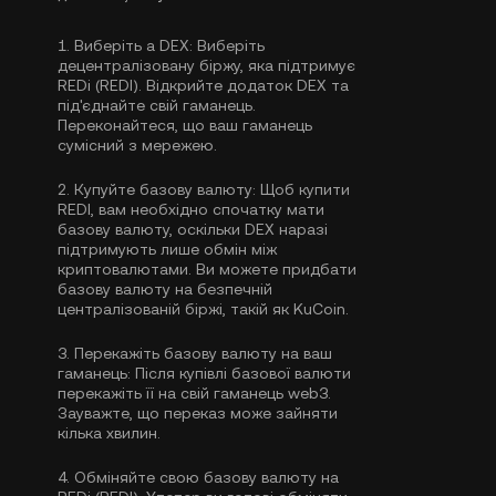
1.
Виберіть a DEX:
Виберіть
децентралізовану біржу, яка підтримує
REDi (REDI). Відкрийте додаток DEX та
під'єднайте свій гаманець.
Переконайтеся, що ваш гаманець
сумісний з мережею.
2.
Купуйте базову валюту:
Щоб купити
REDI, вам необхідно спочатку мати
базову валюту, оскільки DEX наразі
підтримують лише обмін між
криптовалютами. Ви можете
придбати
базову валюту
на безпечній
централізованій біржі, такій як KuCoin.
3.
Перекажіть базову валюту на ваш
гаманець:
Після купівлі базової валюти
перекажіть її на свій гаманець web3.
Зауважте, що переказ може зайняти
кілька хвилин.
4.
Обміняйте свою базову валюту на