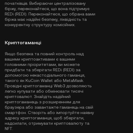
початківців. Вибираючи централізовану
біржу, переконайтеся, що вона підтримує
REDi (REDI). Переконайтеся, що обрана вами
біржа має надійні безпеку, ліквідність та
конкурентну структуру комісійних.
Криптогаманці
Якщо безпека та повний контроль над
вашими криптоактивами є вашими
головними пріоритетами, ви можете
придбати та зберігати REDi (REDI) за
допомогою некастодіального гаманця,
такого як
KuCoin Wallet
або MetaMask.
Провідні криптогаманці Web3 дозволяють
легко купувати або обмінювати тисячі
криптовалют. Знайдіть надійний
криптогаманець з розширенням для
браузера або завантажте гаманець на свій
смартфон. Створіть або імпортуйте наявну
адресу криптогаманця, щоб зберігати,
надсилати, отримувати криптовалюту та
NFT.