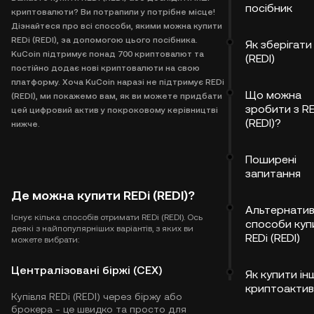
посібник
криптовалюти? Ви потрапили у потрібне місце!
Дізнайтеся про всі способи, якими можна купити
REDi (REDI), за допомогою цього посібника.
Як зберігати
KuCoin підтримує понад 700 криптовалют та
(REDI)
постійно додає нові криптовалюти на свою
платформу. Хоча KuCoin наразі не підтримує REDi
Що можна
(REDI), ми покажемо вам, як ви можете придбати
зробити з RE
цей цифровий актив у покроковому керівництві
(REDI)?
нижче.
Поширені
запитання
Де можна купити REDi (REDI)?
Альтернатив
Існує кілька способів отримати REDi (REDI). Ось
способи куп
деякі з найпопулярніших варіантів, з яких ви
REDi (REDI)
можете вибрати:
Централізовані біржі (CEX)
Як купити ін
криптоакти
Купівля REDi (REDI) через біржу або
брокера - це швидко та просто для