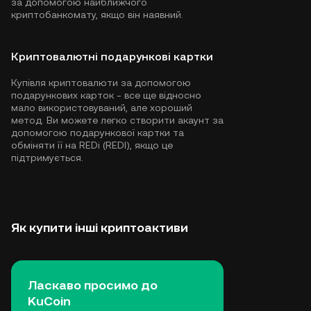
за допомогою найближчого
криптобанкомату, якщо він наявний.
Криптовалютні подарункові картки
Купівля криптовалюти за допомогою
подарункових карток - все ще відносно
мало використовуваний, але хороший
метод. Ви можете легко створити акаунт за
допомогою подарункової картки та
обміняти її на REDi (REDI), якщо це
підтримується.
Як купити інші криптоактиви
Ласкаво просимо до
KuCoin