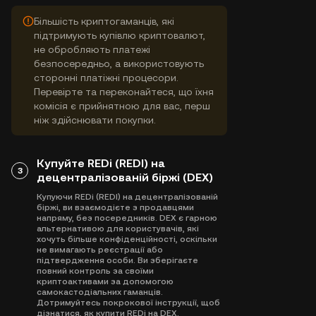
Більшість криптогаманців, які
підтримують купівлю криптовалют,
не обробляють платежі
безпосередньо, а використовують
сторонні платіжні процесори.
Перевірте та переконайтеся, що їхня
комісія є прийнятною для вас, перш
ніж здійснювати покупки.
Купуйте REDi (REDI) на
3
децентралізованій біржі (DEX)
Купуючи REDi (REDI) на децентралізованій
біржі, ви взаємодієте з продавцями
напряму, без посередників. DEX є гарною
альтернативою для користувачів, які
хочуть більше конфіденційності, оскільки
не вимагають реєстрації або
підтвердження особи. Ви зберігаєте
повний контроль за своїми
криптоактивами за допомогою
самокастодіальних гаманців.
Дотримуйтесь покрокової інструкції, щоб
дізнатися, як купити REDi на DEX.