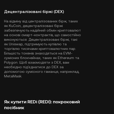
Децентралізовані біржі (DEX)
На відміну від централізованих бірж, таких
як KuCoin, децентралізовані біржі
забезпечують надійний обмін криптовалют
на основі смарт-контрактів, що самостійно
виконуються. Децентралізовані біржі, такі
як Uniswap, підтримують купівлю та
торгівлю тисячами криптовалютних пар.
Більшість токенів знаходяться на EVM-
сумісних блокчейнах, таких як
Ethereum
та
Polygon
. Щоб взаємодіяти з DEX, вам
необхідно під'єднатися до DEX за
допомогою сумісного гаманця, наприклад,
MetaMask.
Як купити REDi (REDI): покроковий
посібник