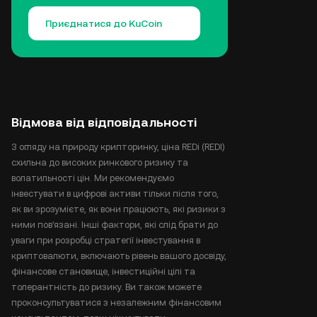
Приєднатися до KuCoin
Відмова від відповідальності
З огляду на природу крипторинку, ціна REDi (REDI)
схильна до високих ринкового ризику та
волатильності цін. Ми рекомендуємо
інвестувати в цифрові активи тільки після того,
як ви зрозумієте, як вони працюють, які ризики з
ними пов'язані. Інші фактори, які слід брати до
уваги при розробці стратегії інвестування в
криптовалюти, включають рівень вашого досвіду,
фінансове становище, інвестиційні цілі та
толерантність до ризику. Ви також можете
проконсультуватися з незалежним фінансовим