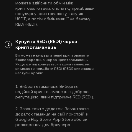
можете здійснити обмін між
криптовалютами, спочатку придбавши
популярну криптовалюту, таку як
USDT
, а потім обмінявши її на бажану
REDi (REDI).
Купуйте REDi (REDI) через
2
криптогаманець
Ви можете купувати певні криптовалюти
безпосередньо через криптогаманець.
Якщо це підтримується вашим гаманцем,
ви можете придбати REDi (REDI) виконавши
наступні кроки:
1.
Виберіть гаманець:
Виберіть
надійний криптогаманець з доброю
репутацією, який підтримує REDi(REDI).
2.
Завантажте додаток:
Завантажте
додаток гаманця на свій пристрій з
Google Play Store, App Store або як
розширення для браузера.