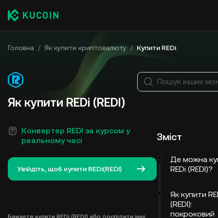
Головна
/
Як купити криптовалюту
/
Купити REDi
Пошук інших мо
Як купити REDi (REDI)
Конвертер REDI за курсом у
Зміст
реальному часі
Де можна ку
REDi (REDI)?
Увійдіть, щоб купити REDi(REDI)
Як купити RE
(REDI):
покроковий
Бажаєте купити REDi (REDI) або дослідити інші