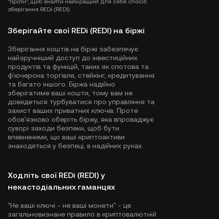
"проти", щоб знайти найкращий для себе спосіб
зберігання REDi (REDI).
Зберігайте свої REDi (REDI) на біржі
Зберігання коштів на біржі забезпечує
найзручніший доступ до інвестиційних
продуктів та функцій, таких як спотова та
ф'ючерсна торгівля, стейкінг, кредитування
та багато іншого. Біржа надійно
зберігатиме ваші кошти, тому вам не
доведеться турбуватися про управління та
захист ваших приватних ключів. Проте
обов'язково оберіть біржу, яка впроваджує
суворі заходи безпеки, щоб бути
впевненими, що ваші криптоактиви
знаходяться у безпеці, в надійних руках.
Ходліть свої REDi (REDI) у
некастодіальних гаманцях
"Не ваші ключі - не ваші монети" - це
загальновизнане правило в криптовалютній