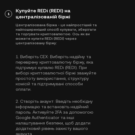
Купуйте REDi (REDI) на
1
централізованій біржі
Централізована біржа - це найпростіший та
найпоширеніший спосіб купувати, зберігати
та торгувати криптовалютою. Ось як ви
можете купити REDi (REDI) через
централізовану біржу:
1.
Виберіть CEX:
Виберіть надійну та
перевірену криптовалютну біржу, яка
підтримує купівлю REDi (REDI). При
виборі криптовалютної біржі зважуйте
простоту використання, структуру
комісій та підтримувані способи
оплати.
2.
Створіть акаунт:
Введіть необхідну
інформацію та встановіть надійний
пароль. Активуйте
2FA за допомогою
Google Authenticator
та інші
налаштування безпеки, щоб додати
додатковий рівень захисту вашого
акаунта.