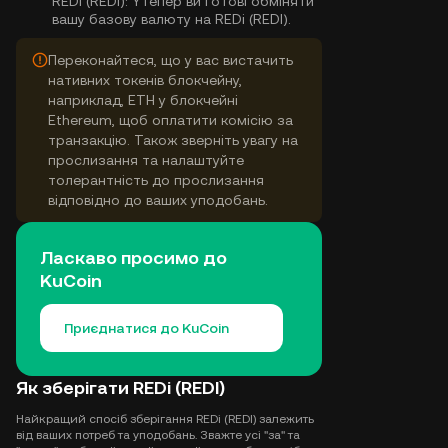
REDi (REDI):
Yтепер ви готові обміняти
вашу базову валюту на REDi (REDI).
Переконайтеся, що у вас вистачить
нативних токенів блокчейну,
наприклад, ETH у блокчейні
Ethereum, щоб оплатити комісію за
транзакцію. Також зверніть увагу на
прослизання та налаштуйте
толерантність до прослизання
відповідно до ваших уподобань.
Ласкаво просимо до
KuCoin
Приєднатися до KuCoin
Як зберігати REDi (REDI)
Найкращий спосіб зберігання REDi (REDI) залежить
від ваших потреб та уподобань. Зважте усі "за" та