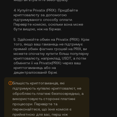
4.
Купуйте Privatix (PRIX):
Придбайте
криптовалюту за допомогою
підтримуваного способу оплати.
Перевірте комісію, оскільки вона може
бути вищою, ніж на біржах.
5.
Здійснюйте обмін на Privatix (PRIX):
Крім
того, якщо ваш гаманець не підтримує
прямий обмін фіатних грошей на PRIX, ви
можете спочатку купити більш популярну
криптовалюту, наприклад, USDT, а потім
обміняти її на Privatix(PRIX) через ваш
криптогаманець або на
децентралізованій біржі.
Більшість криптогаманців, які
підтримують купівлю криптовалют, не
обробляють платежі безпосередньо, а
використовують сторонні платіжні
процесори. Перевірте та
переконайтеся, що їхня комісія є
прийнятною для вас, перш ніж