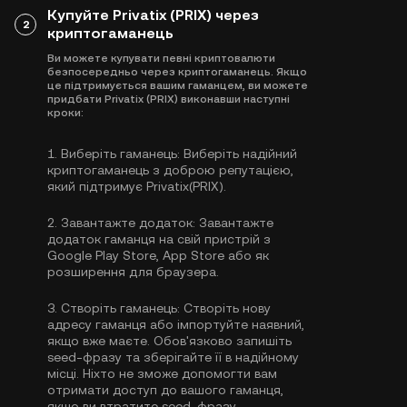
Купуйте Privatix (PRIX) через
2
криптогаманець
Ви можете купувати певні криптовалюти
безпосередньо через криптогаманець. Якщо
це підтримується вашим гаманцем, ви можете
придбати Privatix (PRIX) виконавши наступні
кроки:
1.
Виберіть гаманець:
Виберіть надійний
криптогаманець з доброю репутацією,
який підтримує Privatix(PRIX).
2.
Завантажте додаток:
Завантажте
додаток гаманця на свій пристрій з
Google Play Store, App Store або як
розширення для браузера.
3.
Створіть гаманець:
Створіть нову
адресу гаманця або імпортуйте наявний,
якщо вже маєте. Обов'язково запишіть
seed-фразу та зберігайте її в надійному
місці. Ніхто не зможе допомогти вам
отримати доступ до вашого гаманця,
якщо ви втратите seed-фразу.