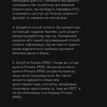
необхідна для KYC, залежить від вашого
громадянства та регіону проживання.
Користувачі, які пройдуть перевірку KYC,
отримають доступ до більшої кількості
функцій та сервісів на платформі.
4.
Додайте спосіб оплати:
Дотримуйтесь
інструкцій, наданих біржею, щоб додати
кредитну/дебетову картку, банківський
рахунок або інший підтримуваний спосіб
оплати. Інформація, яку ви маєте надати,
може відрізнятися залежно від вимог
безпеки вашого банку.
5.
Купуйте Privatix (PRIX):
Тепер ви готові
купити Privatix (PRIX). Ви можете легко
купити Privatix (PRIX) за фіатну валюту,
якщо вона підтримується. Ви також
можете здійснити обмін між
криптовалютами, спочатку придбавши
популярну криптовалюту, таку як
USDT
, а
потім обмінявши її на бажану Privatix
(PRIX).