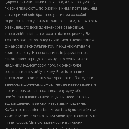
цифрові активи тільки після того, як ви зрозумієте,
як вони працюють, які ризики з ними пов'язані. Інші
фактори, які слід брати до уваги при розробці
стратегії інвестування в криптовалюти, включають
рівень вашого досвіду, фінансове становище,
інвестиційні цілі та толерантність до ризику. Ви
також можете проконсультуватися з незалежним
фінансовим консультантом, перш ніж купувати
криптовалюту. Наведена вище інформація не є
фінансовою порадою, а минулі показники не є
надійним індикатором того, як ринок буде
розвиватися в майбутньому. Вартість ваших
інвестицій та активів може зростати або падати
залежно від ринкових умов, і немає ніяких гарантій,
що ви отримаєте назад вкладену суму або
прибуток від ваших інвестицій. Ви несете повну
відповідальність за свої інвестиційні рішення.
KuCoin не несе відповідальності за будь-які збитки,
яких ви можете зазнати, купуючи криптовалюту на
її платформі. Ми покладаємося на сторонні
джерела цін та інших даних, пов'язаних з