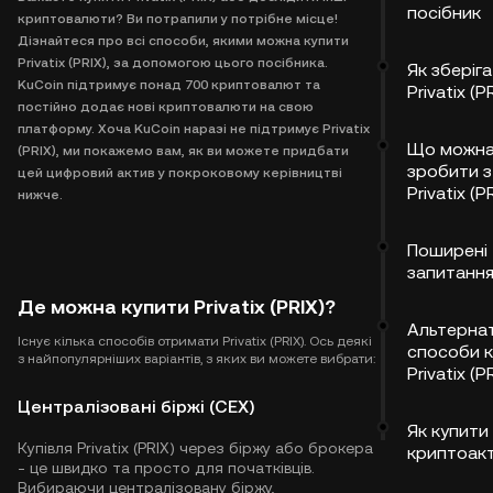
посібник
криптовалюти? Ви потрапили у потрібне місце!
Дізнайтеся про всі способи, якими можна купити
Privatix (PRIX), за допомогою цього посібника.
Як зберіг
KuCoin підтримує понад 700 криптовалют та
Privatix (P
постійно додає нові криптовалюти на свою
платформу. Хоча KuCoin наразі не підтримує Privatix
Що можн
(PRIX), ми покажемо вам, як ви можете придбати
зробити з
цей цифровий актив у покроковому керівництві
Privatix (P
нижче.
Поширені
запитанн
Де можна купити Privatix (PRIX)?
Альтернат
Існує кілька способів отримати Privatix (PRIX). Ось деякі
способи 
з найпопулярніших варіантів, з яких ви можете вибрати:
Privatix (P
Централізовані біржі (CEX)
Як купити 
Купівля Privatix (PRIX) через біржу або брокера
криптоак
- це швидко та просто для початківців.
Вибираючи централізовану біржу,