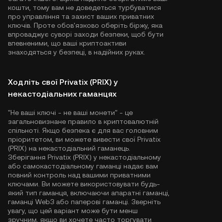
кошти, тому вам не доведеться турбуватися
про управління та захист ваших приватних
ключів. Проте обов'язково оберіть біржу, яка
впроваджує суворі заходи безпеки, щоб бути
впевненими, що ваші криптоактиви
знаходяться у безпеці, в надійних руках.
Ходліть свої Privatix (PRIX) у
некастодіальних гаманцях
"Не ваші ключі - не ваші монети" - це
загальновизнане правило в криптовалютній
спільноті. Якщо безпека є для вас головним
пріоритетом, ви можете вивести свої Privatix
(PRIX) на некастодіальний гаманець.
Зберігання Privatix (PRIX) у некастодіальному
або самокастодіальному гаманці надає вам
повний контроль над вашими приватними
ключами. Ви можете використовувати будь-
який тип гаманця, включаючи апаратні гаманці,
гаманці Web3 або паперові гаманці. Зверніть
увагу, що цей варіант може бути менш
зручним, якщо ви хочете часто торгувати