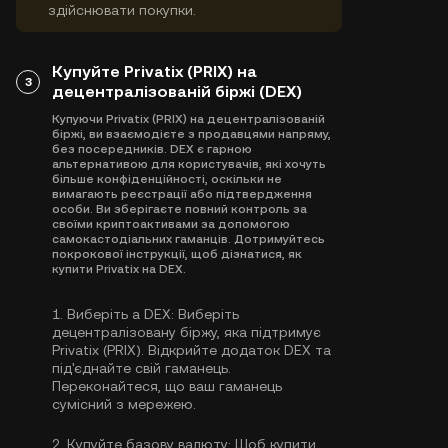
здійснювати покупки.
Купуйте Privatix (PRIX) на
3
децентралізованій біржі (DEX)
Купуючи Privatix (PRIX) на децентралізованій
біржі, ви взаємодієте з продавцями напряму,
без посередників. DEX є гарною
альтернативою для користувачів, які хочуть
більше конфіденційності, оскільки не
вимагають реєстрації або підтвердження
особи. Ви зберігаєте повний контроль за
своїми криптоактивами за допомогою
самокастодіальних гаманців. Дотримуйтесь
покрокової інструкції, щоб дізнатися, як
купити Privatix на DEX.
1.
Виберіть a DEX:
Виберіть
децентралізовану біржу, яка підтримує
Privatix (PRIX). Відкрийте додаток DEX та
під'єднайте свій гаманець.
Переконайтеся, що ваш гаманець
сумісний з мережею.
2.
Купуйте базову валюту:
Щоб купити