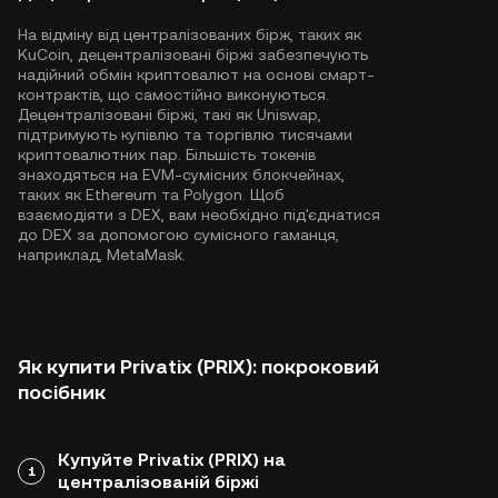
На відміну від централізованих бірж, таких як
KuCoin, децентралізовані біржі забезпечують
надійний обмін криптовалют на основі смарт-
контрактів, що самостійно виконуються.
Децентралізовані біржі, такі як Uniswap,
підтримують купівлю та торгівлю тисячами
криптовалютних пар. Більшість токенів
знаходяться на EVM-сумісних блокчейнах,
таких як
Ethereum
та
Polygon
. Щоб
взаємодіяти з DEX, вам необхідно під'єднатися
до DEX за допомогою сумісного гаманця,
наприклад, MetaMask.
Як купити Privatix (PRIX): покроковий
посібник
Купуйте Privatix (PRIX) на
1
централізованій біржі