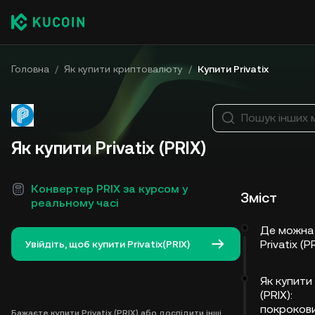
Головна
/
Як купити криптовалюту
/
Купити Privatix
Пошук інших 
Як купити Privatix (PRIX)
Конвертер PRIX за курсом у
Зміст
реальному часі
Де можна
Privatix (P
Увійдіть, щоб купити Privatix(PRIX)
Як купити 
(PRIX):
покроков
Бажаєте купити Privatix (PRIX) або дослідити інші