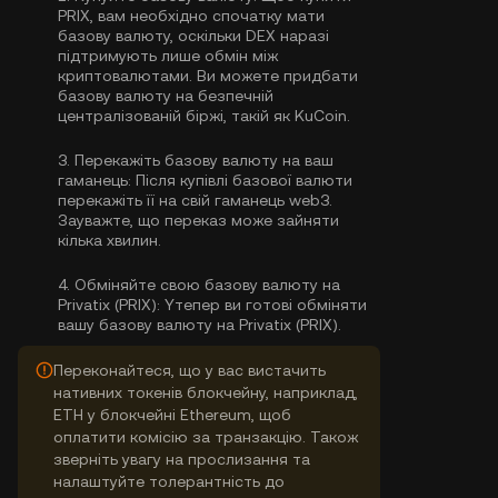
PRIX, вам необхідно спочатку мати
базову валюту, оскільки DEX наразі
підтримують лише обмін між
криптовалютами. Ви можете
придбати
базову валюту
на безпечній
централізованій біржі, такій як KuCoin.
3.
Перекажіть базову валюту на ваш
гаманець:
Після купівлі базової валюти
перекажіть її на свій гаманець web3.
Зауважте, що переказ може зайняти
кілька хвилин.
4.
Обміняйте свою базову валюту на
Privatix (PRIX):
Yтепер ви готові обміняти
вашу базову валюту на Privatix (PRIX).
Переконайтеся, що у вас вистачить
нативних токенів блокчейну, наприклад,
ETH у блокчейні Ethereum, щоб
оплатити комісію за транзакцію. Також
зверніть увагу на прослизання та
налаштуйте толерантність до