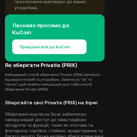
прослизання відповідно до ваших
уподобань.
Ласкаво просимо до
KuCoin
Приєднатися до KuCoin
Як зберігати Privatix (PRIX)
Найкращий спосіб зберігання Privatix (PRIX) залежить
від ваших потреб та уподобань. Зважте усі "за" та
"проти", щоб знайти найкращий для себе спосіб
зберігання Privatix (PRIX).
Зберігайте свої Privatix (PRIX) на біржі
Зберігання коштів на біржі забезпечує
найзручніший доступ до інвестиційних
продуктів та функцій, таких як спотова та
ф'ючерсна торгівля, стейкінг, кредитування та
багато іншого. Біржа надійно зберігатиме ваші