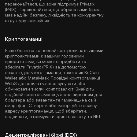
переконайтеся, що вона підтримує Privatix
(PRIX). Переконайтеся, що обрана вами біржа
має надійні безпеку, ліквідність та конкурентну
структуру комісійних.
Криптогаманці
Якщо безпека та повний контроль над вашими
криптоактивами є вашими головними
пріоритетами, ви можете придбати та
зберігати Privatix (PRIX) за допомогою
некастодіального гаманця, такого як
KuCoin
Wallet
або MetaMask. Провідні криптогаманці
Web3 дозволяють легко купувати або
обмінювати тисячі криптовалют. Знайдіть
надійний криптогаманець з розширенням для
браузера або завантажте гаманець на свій
смартфон. Створіть або імпортуйте наявну
адресу криптогаманця, щоб зберігати,
надсилати, отримувати криптовалюту та NFT.
Децентралізовані біржі (DEX)