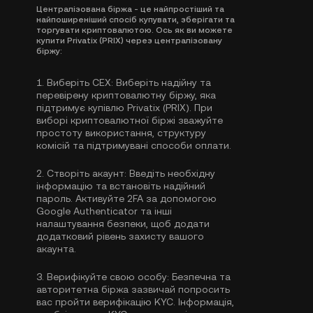
Централізована біржа - це найпростіший та
найпоширеніший спосіб купувати, зберігати та
торгувати криптовалютою. Ось як ви можете
купити Privatix (PRIX) через централізовану
біржу:
1.
Виберіть CEX:
Виберіть надійну та
перевірену криптовалютну біржу, яка
підтримує купівлю Privatix (PRIX). При
виборі криптовалютної біржі зважуйте
простоту використання, структуру
комісій та підтримувані способи оплати.
2.
Створіть акаунт:
Введіть необхідну
інформацію та встановіть надійний
пароль. Активуйте
2FA за допомогою
Google Authenticator
та інші
налаштування безпеки, щоб додати
додатковий рівень захисту вашого
акаунта.
3.
Верифікуйте свою особу:
Безпечна та
авторитетна біржа зазвичай попросить
вас пройти
верифікацію KYC
. Інформація,