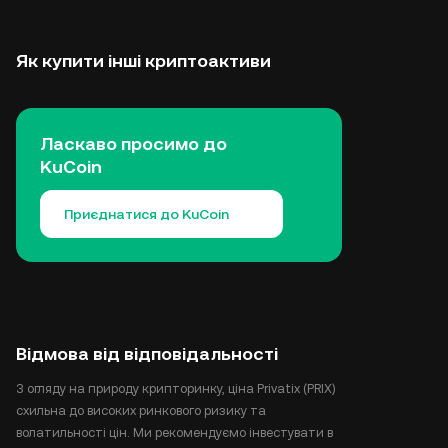
Як купити інші криптоактиви
Ласкаво просимо до
KuCoin
Приєднатися до KuCoin
Відмова від відповідальності
З огляду на природу крипторинку, ціна Privatix (PRIX)
схильна до високих ринкового ризику та
волатильності цін. Ми рекомендуємо інвестувати в