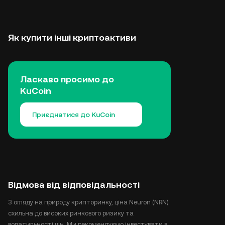
Як купити інші криптоактиви
Ласкаво просимо до
KuCoin
Приєднатися до KuCoin
Відмова від відповідальності
З огляду на природу крипторинку, ціна Neuron (NRN)
схильна до високих ринкового ризику та
волатильності цін. Ми рекомендуємо інвестувати в