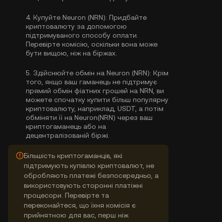
4.
Купуйте Neuron (NRN):
Придбайте
криптовалюту за допомогою
підтримуваного способу оплати.
Перевірте комісію, оскільки вона може
бути вищою, ніж на біржах.
5.
Здійснюйте обмін на Neuron (NRN):
Крім
того, якщо ваш гаманець не підтримує
прямий обмін фіатних грошей на NRN, ви
можете спочатку купити більш популярну
криптовалюту, наприклад, USDT, а потім
обміняти її на Neuron(NRN) через ваш
криптогаманець або на
децентралізованій біржі.
Більшість криптогаманців, які
підтримують купівлю криптовалют, не
обробляють платежі безпосередньо, а
використовують сторонні платіжні
процесори. Перевірте та
переконайтеся, що їхня комісія є
прийнятною для вас, перш ніж