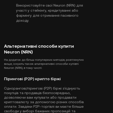
Використовуйте свої Neuron (NRN) для
участі у стейкінгу, кредитуванні або
фармінгу для отримання пасивного
доходу.
Альтернативні способи купити
Neuron (NRN)
На додаток до більш популярних методів, розглянутих
вище, існують також альтернативні способи купівлі
Neuron (NRN), в тому числі:
Пірингові (P2P) крипто біржі
Однорангові/пірингові (P2P) біржі з'єднують
покупців та продавців безпосередньо,
дозволяючи вам купувати або продавати
криптовалюту за допомогою різних способів
оплати. Завдяки P2P-торгівлі ви маєте більше
свободи у виборі бажаних пропозицій та