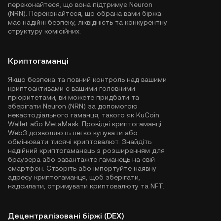
переконайтеся, що вона підтримує Neuron
(NRN). Переконайтеся, що обрана вами біржа
має надійні безпеку, ліквідність та конкурентну
структуру комісійних.
Криптогаманці
Якщо безпека та повний контроль над вашими
криптоактивами є вашими головними
пріоритетами, ви можете придбати та
зберігати Neuron (NRN) за допомогою
некастодіального гаманця, такого як
KuCoin
Wallet
або MetaMask. Провідні криптогаманці
Web3 дозволяють легко купувати або
обмінювати тисячі криптовалют. Знайдіть
надійний криптогаманець з розширенням для
браузера або завантажте гаманець на свій
смартфон. Створіть або імпортуйте наявну
адресу криптогаманця, щоб зберігати,
надсилати, отримувати криптовалюту та NFT.
Децентралізовані біржі (DEX)