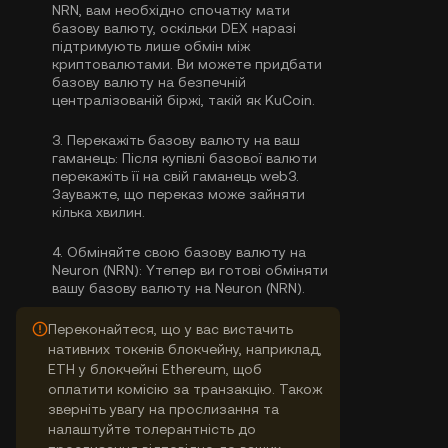
NRN, вам необхідно спочатку мати
базову валюту, оскільки DEX наразі
підтримують лише обмін між
криптовалютами. Ви можете
придбати
базову валюту
на безпечній
централізованій біржі, такій як KuCoin.
3.
Перекажіть базову валюту на ваш
гаманець:
Після купівлі базової валюти
перекажіть її на свій гаманець web3.
Зауважте, що переказ може зайняти
кілька хвилин.
4.
Обміняйте свою базову валюту на
Neuron (NRN):
Yтепер ви готові обміняти
вашу базову валюту на Neuron (NRN).
Переконайтеся, що у вас вистачить
нативних токенів блокчейну, наприклад,
ETH у блокчейні Ethereum, щоб
оплатити комісію за транзакцію. Також
зверніть увагу на прослизання та
налаштуйте толерантність до