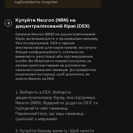
здійснювати покупки.
Купуйте Neuron (NRN) на
3
децентралізованій біржі (DEX)
Купуючи Neuron (NRN) на децентралізованій
біржі, ви взаємодієте з продавцями напряму,
без посередників. DEX є гарною
альтернативою для користувачів, які хочуть
більше конфіденційності, оскільки не
вимагають реєстрації або підтвердження
особи. Ви зберігаєте повний контроль за
своїми криптоактивами за допомогою
самокастодіальних гаманців. Дотримуйтесь
покрокової інструкції, щоб дізнатися, як
купити Neuron на DEX.
1.
Виберіть a DEX:
Виберіть
децентралізовану біржу, яка підтримує
Neuron (NRN). Відкрийте додаток DEX та
під'єднайте свій гаманець.
Переконайтеся, що ваш гаманець
сумісний з мережею.
2.
Купуйте базову валюту:
Щоб купити