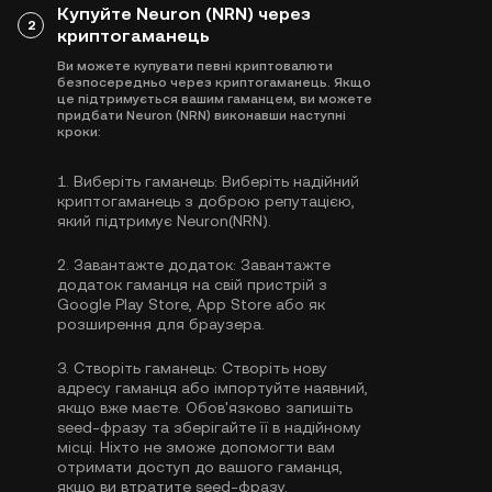
Купуйте Neuron (NRN) через
2
криптогаманець
Ви можете купувати певні криптовалюти
безпосередньо через криптогаманець. Якщо
це підтримується вашим гаманцем, ви можете
придбати Neuron (NRN) виконавши наступні
кроки:
1.
Виберіть гаманець:
Виберіть надійний
криптогаманець з доброю репутацією,
який підтримує Neuron(NRN).
2.
Завантажте додаток:
Завантажте
додаток гаманця на свій пристрій з
Google Play Store, App Store або як
розширення для браузера.
3.
Створіть гаманець:
Створіть нову
адресу гаманця або імпортуйте наявний,
якщо вже маєте. Обов'язково запишіть
seed-фразу та зберігайте її в надійному
місці. Ніхто не зможе допомогти вам
отримати доступ до вашого гаманця,
якщо ви втратите seed-фразу.