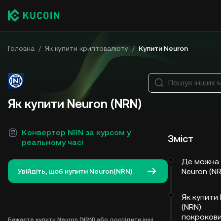
Головна
/
Як купити криптовалюту
/
Купити Neuron
Пошук інших 
Як купити Neuron (NRN)
Конвертер NRN за курсом у
Зміст
реальному часі
Де можна 
Neuron (N
Увійдіть, щоб купити Neuron(NRN)
Як купити
(NRN):
покроков
Бажаєте купити Neuron (NRN) або дослідити інші