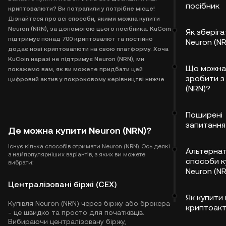
посібник
криптовалюти? Ви потрапили у потрібне місце!
Дізнайтеся про всі способи, якими можна купити
Neuron (NRN), за допомогою цього посібника. KuCoin
Як зберіга
підтримує понад 700 криптовалют та постійно
Neuron (NR
додає нові криптовалюти на свою платформу. Хоча
KuCoin наразі не підтримує Neuron (NRN), ми
Що можна
покажемо вам, як ви можете придбати цей
зробити з
цифровий актив у покроковому керівництві нижче.
(NRN)?
Поширені
запитання
Де можна купити Neuron (NRN)?
Існує кілька способів отримати Neuron (NRN). Ось деякі
Альтернат
з найпопулярніших варіантів, з яких ви можете
способи к
вибрати:
Neuron (NR
Централізовані біржі (CEX)
Як купити 
Купівля Neuron (NRN) через біржу або брокера
криптоак
- це швидко та просто для початківців.
Вибираючи централізовану біржу,