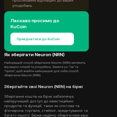
прослизання відповідно до ваших
уподобань.
Ласкаво просимо до
KuCoin
Приєднатися до KuCoin
Як зберігати Neuron (NRN)
Найкращий спосіб зберігання Neuron (NRN) залежить
від ваших потреб та уподобань. Зважте усі "за" та
"проти", щоб знайти найкращий для себе спосіб
зберігання Neuron (NRN).
Зберігайте свої Neuron (NRN) на біржі
Зберігання коштів на біржі забезпечує
найзручніший доступ до інвестиційних
продуктів та функцій, таких як спотова та
ф'ючерсна торгівля, стейкінг, кредитування та
багато іншого. Біржа надійно зберігатиме ваші