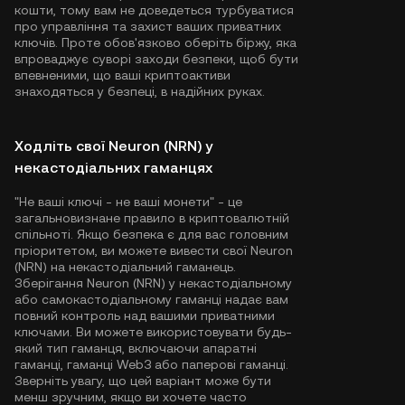
кошти, тому вам не доведеться турбуватися
про управління та захист ваших приватних
ключів. Проте обов'язково оберіть біржу, яка
впроваджує суворі заходи безпеки, щоб бути
впевненими, що ваші криптоактиви
знаходяться у безпеці, в надійних руках.
Ходліть свої Neuron (NRN) у
некастодіальних гаманцях
"Не ваші ключі - не ваші монети" - це
загальновизнане правило в криптовалютній
спільноті. Якщо безпека є для вас головним
пріоритетом, ви можете вивести свої Neuron
(NRN) на некастодіальний гаманець.
Зберігання Neuron (NRN) у некастодіальному
або самокастодіальному гаманці надає вам
повний контроль над вашими приватними
ключами. Ви можете використовувати будь-
який тип гаманця, включаючи апаратні
гаманці, гаманці Web3 або паперові гаманці.
Зверніть увагу, що цей варіант може бути
менш зручним, якщо ви хочете часто