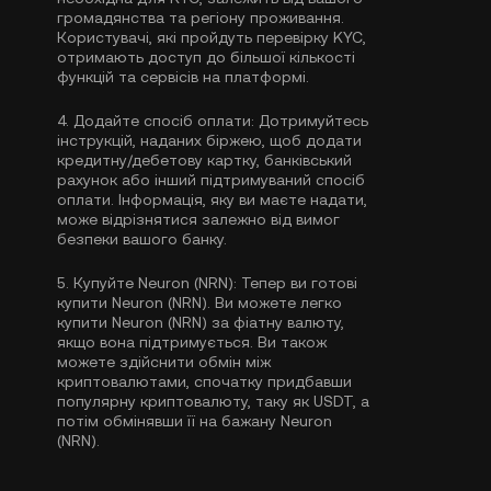
громадянства та регіону проживання.
Користувачі, які пройдуть перевірку KYC,
отримають доступ до більшої кількості
функцій та сервісів на платформі.
4.
Додайте спосіб оплати:
Дотримуйтесь
інструкцій, наданих біржею, щоб додати
кредитну/дебетову картку, банківський
рахунок або інший підтримуваний спосіб
оплати. Інформація, яку ви маєте надати,
може відрізнятися залежно від вимог
безпеки вашого банку.
5.
Купуйте Neuron (NRN):
Тепер ви готові
купити Neuron (NRN). Ви можете легко
купити Neuron (NRN) за фіатну валюту,
якщо вона підтримується. Ви також
можете здійснити обмін між
криптовалютами, спочатку придбавши
популярну криптовалюту, таку як
USDT
, а
потім обмінявши її на бажану Neuron
(NRN).