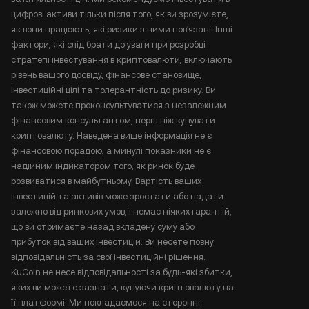
цифрові активи тільки після того, як ви зрозумієте,
як вони працюють, які ризики з ними пов'язані. Інші
фактори, які слід брати до уваги при розробці
стратегії інвестування в криптовалюти, включають
рівень вашого досвіду, фінансове становище,
інвестиційні цілі та толерантність до ризику. Ви
також можете проконсультуватися з незалежним
фінансовим консультантом, перш ніж купувати
криптовалюту. Наведена вище інформація не є
фінансовою порадою, а минулі показники не є
надійним індикатором того, як ринок буде
розвиватися в майбутньому. Вартість ваших
інвестицій та активів може зростати або падати
залежно від ринкових умов, і немає ніяких гарантій,
що ви отримаєте назад вкладену суму або
прибуток від ваших інвестицій. Ви несете повну
відповідальність за свої інвестиційні рішення.
KuCoin не несе відповідальності за будь-які збитки,
яких ви можете зазнати, купуючи криптовалюту на
її платформі. Ми покладаємося на сторонні