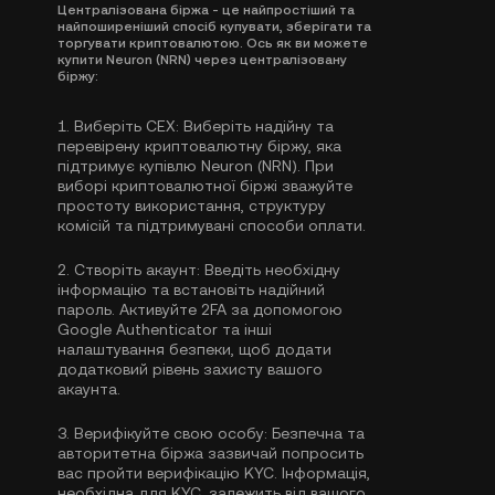
Централізована біржа - це найпростіший та
найпоширеніший спосіб купувати, зберігати та
торгувати криптовалютою. Ось як ви можете
купити Neuron (NRN) через централізовану
біржу:
1.
Виберіть CEX:
Виберіть надійну та
перевірену криптовалютну біржу, яка
підтримує купівлю Neuron (NRN). При
виборі криптовалютної біржі зважуйте
простоту використання, структуру
комісій та підтримувані способи оплати.
2.
Створіть акаунт:
Введіть необхідну
інформацію та встановіть надійний
пароль. Активуйте
2FA за допомогою
Google Authenticator
та інші
налаштування безпеки, щоб додати
додатковий рівень захисту вашого
акаунта.
3.
Верифікуйте свою особу:
Безпечна та
авторитетна біржа зазвичай попросить
вас пройти
верифікацію KYC
. Інформація,
необхідна для KYC, залежить від вашого