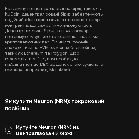
На відміну від централізованих бірж, таких як
KuCoin, децентралізовані біржі забезпечують
надійний обмін криптовалют на основі смарт-
контрактів, що самостійно виконуються.
Децентралізовані біржі, такі як Uniswap,
підтримують купівлю та торгівлю тисячами
криптовалютних пар. Більшість токенів
знаходяться на EVM-сумісних блокчейнах,
таких як
Ethereum
та
Polygon
. Щоб
взаємодіяти з DEX, вам необхідно
під'єднатися до DEX за допомогою сумісного
гаманця, наприклад, MetaMask.
Як купити Neuron (NRN): покроковий
посібник
Купуйте Neuron (NRN) на
1
централізованій біржі