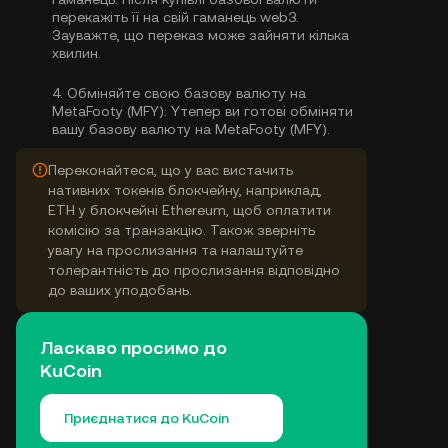
перекажіть її на свій гаманець web3.
Зауважте, що переказ може зайняти кілька
хвилин.
4.
Обміняйте свою базову валюту на
MetaFooty (MFY):
Yтепер ви готові обміняти
вашу базову валюту на MetaFooty (MFY).
Переконайтеся, що у вас вистачить
нативних токенів блокчейну, наприклад,
ETH у блокчейні Ethereum, щоб оплатити
комісію за транзакцію. Також зверніть
увагу на прослизання та налаштуйте
толерантність до прослизання відповідно
до ваших уподобань.
Ласкаво просимо до
KuCoin
Приєднатися до KuCoin