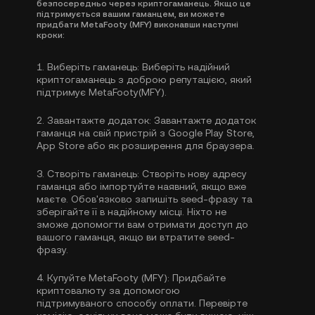
безпосередньо через криптогаманець. Якщо це
підтримується вашим гаманцем, ви можете
придбати MetaFooty (MFY) виконавши наступні
кроки:
1.
Виберіть гаманець:
Виберіть надійний
криптогаманець з доброю репутацією, який
підтримує MetaFooty(MFY).
2.
Завантажте додаток:
Завантажте додаток
гаманця на свій пристрій з Google Play Store,
App Store або як розширення для браузера.
3.
Створіть гаманець:
Створіть нову адресу
гаманця або імпортуйте наявний, якщо вже
маєте. Обов'язково запишіть seed-фразу та
зберігайте її в надійному місці. Ніхто не
зможе допомогти вам отримати доступ до
вашого гаманця, якщо ви втратите seed-
фразу.
4.
Купуйте MetaFooty (MFY):
Придбайте
криптовалюту за допомогою
підтримуваного способу оплати. Перевірте