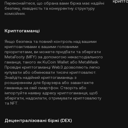
крипт
Переконайтеся, що обрана вами біржа має надійні
безпеку, ліквідність та конкурентну структуру
комісійних.
Криптогаманці
Якщо безпека та повний контроль над вашими
криптоактивами є вашими головними
пріоритетами, ви можете придбати та зберігати
MetaFooty (MFY) за допомогою некастодіального
гаманця, такого як
KuCoin Wallet
або MetaMask.
Провідні криптогаманці Web3 дозволяють легко
купувати або обмінювати тисячі криптовалют.
Знайдіть надійний криптогаманець з
розширенням для браузера або завантажте
гаманець на свій смартфон. Створіть або
імпортуйте наявну адресу криптогаманця, щоб
зберігати, надсилати, отримувати криптовалюту
та NFT.
Децентралізовані біржі (DEX)