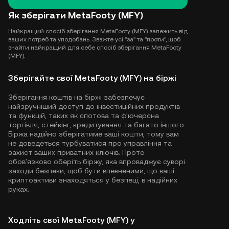
Як зберігати MetaFooty (MFY)
Найкращий спосіб зберігання MetaFooty (MFY) залежить від
ваших потреб та уподобань. Зважте усі "за" та "проти", щоб
знайти найкращий для себе спосіб зберігання MetaFooty
(MFY).
Зберігайте свої MetaFooty (MFY) на біржі
Зберігання коштів на біржі забезпечує
найзручніший доступ до інвестиційних продуктів
та функцій, таких як спотова та ф'ючерсна
торгівля, стейкінг, кредитування та багато іншого.
Біржа надійно зберігатиме ваші кошти, тому вам
не доведеться турбуватися про управління та
захист ваших приватних ключів. Проте
обов'язково оберіть біржу, яка впроваджує суворі
заходи безпеки, щоб бути впевненими, що ваші
криптоактиви знаходяться у безпеці, в надійних
руках.
Ходліть свої MetaFooty (MFY) у