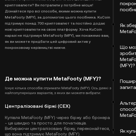
покро
криптовалюти? Ви потрапили у потрібне місце!
посібн
Дізнайтеся про всі способи, якими можна купити
MetaFooty (MFY), за допомогою цього посібника. KuCoin
підтримує понад 700 криптовалют та постійно додає
Як збе
нові криптовалюти на свою платформу. Хоча KuCoin
MetaFo
наразі не підтримує MetaFooty (MFY), ми покажемо вам,
як ви можете придбати цей цифровий актив у
Що мо
покроковому керівництві нижче.
зробит
MetaF
(MFY)?
Де можна купити MetaFooty (MFY)?
Пошир
запита
Існує кілька способів отримати MetaFooty (MFY). Ось деякі з
найпопулярніших варіантів, з яких ви можете вибрати:
Альтер
Централізовані біржі (CEX)
способ
MetaFo
Купівля MetaFooty (MFY) через біржу або брокера
- це швидко та просто для початківців.
Вибираючи централізовану біржу, переконайтеся,
Як купи
що вона підтримує MetaFooty (MFY).