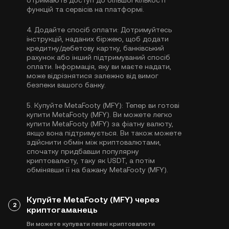
отримають доступ до більшої кількості
функцій та сервісів на платформі.
4.
Додайте спосіб оплати:
Дотримуйтесь
інструкцій, наданих біржею, щоб додати
кредитну/дебетову картку, банківський
рахунок або інший підтримуваний спосіб
оплати. Інформація, яку ви маєте надати,
може відрізнятися залежно від вимог
безпеки вашого банку.
5.
Купуйте MetaFooty (MFY):
Тепер ви готові
купити MetaFooty (MFY). Ви можете легко
купити MetaFooty (MFY) за фіатну валюту,
якщо вона підтримується. Ви також можете
здійснити обмін між криптовалютами,
спочатку придбавши популярну
криптовалюту, таку як
USDT
, а потім
обмінявши її на бажану MetaFooty (MFY).
Купуйте MetaFooty (MFY) через
2
криптогаманець
Ви можете купувати певні криптовалюти