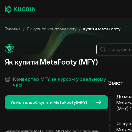
Головна
/
Як купити криптовалюту
/
Купити MetaFooty
Пошук інш
Як купити MetaFooty (MFY)
Конвертер MFY за курсом у реальному
Зміст
часі
Де мож
MetaF
Увійдіть, щоб купити MetaFooty(MFY)
(MFY)?
Як куп
MetaFo
Бажаєте купити MetaFooty (MFY) або дослідити інші