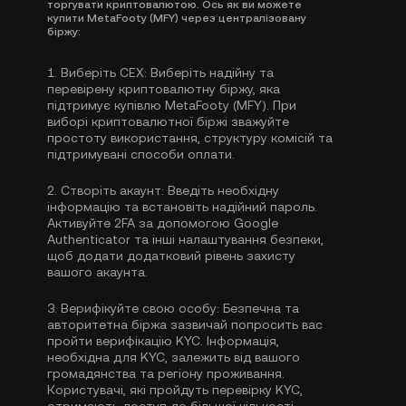
торгувати криптовалютою. Ось як ви можете
купити MetaFooty (MFY) через централізовану
біржу:
1.
Виберіть CEX:
Виберіть надійну та
перевірену криптовалютну біржу, яка
підтримує купівлю MetaFooty (MFY). При
виборі криптовалютної біржі зважуйте
простоту використання, структуру комісій та
підтримувані способи оплати.
2.
Створіть акаунт:
Введіть необхідну
інформацію та встановіть надійний пароль.
Активуйте
2FA за допомогою Google
Authenticator
та інші налаштування безпеки,
щоб додати додатковий рівень захисту
вашого акаунта.
3.
Верифікуйте свою особу:
Безпечна та
авторитетна біржа зазвичай попросить вас
пройти
верифікацію KYC
. Інформація,
необхідна для KYC, залежить від вашого
громадянства та регіону проживання.
Користувачі, які пройдуть перевірку KYC,