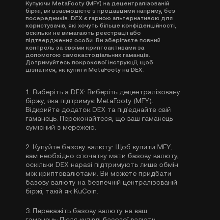
Купуючи MetaFooty (MFY) на децентралізованій
біржі, ви взаємодієте з продавцями напряму, без
посередників. DEX є гарною альтернативою для
користувачів, які хочуть більше конфіденційності,
оскільки не вимагають реєстрації або
підтвердження особи. Ви зберігаєте повний
контроль за своїми криптоактивами за
допомогою самокастодіальних гаманців.
Дотримуйтесь покрокової інструкції, щоб
дізнатися, як купити MetaFooty на DEX.
1.
Виберіть a DEX:
Виберіть децентралізовану
біржу, яка підтримує MetaFooty (MFY).
Відкрийте додаток DEX та під'єднайте свій
гаманець. Переконайтеся, що ваш гаманець
сумісний з мережею.
2.
Купуйте базову валюту:
Щоб купити MFY,
вам необхідно спочатку мати базову валюту,
оскільки DEX наразі підтримують лише обмін
між криптовалютами. Ви можете
придбати
базову валюту
на безпечній централізованій
біржі, такій як KuCoin.
3.
Перекажіть базову валюту на ваш
гаманець:
Після купівлі базової валюти