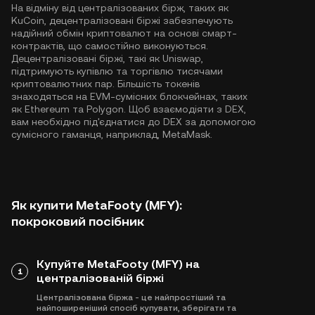
На відміну від централізованих бірж, таких як
KuCoin, децентралізовані біржі забезпечують
надійний обмін криптовалют на основі смарт-
контрактів, що самостійно виконуються.
Децентралізовані біржі, такі як Uniswap,
підтримують купівлю та торгівлю тисячами
криптовалютних пар. Більшість токенів
знаходяться на EVM-сумісних блокчейнах, таких
як
Ethereum
та
Polygon
. Щоб взаємодіяти з DEX,
вам необхідно під'єднатися до DEX за допомогою
сумісного гаманця, наприклад, MetaMask.
Як купити MetaFooty (MFY):
покроковий посібник
Купуйте MetaFooty (MFY) на
1
централізованій біржі
Централізована біржа - це найпростіший та
найпоширеніший спосіб купувати, зберігати та