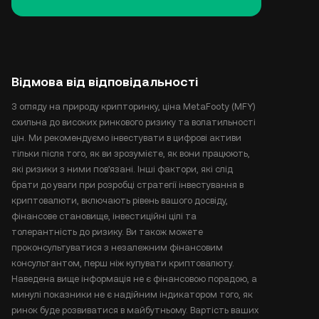
Відмова від відповідальності
З огляду на природу крипторинку, ціна MetaFooty (MFY)
схильна до високих ринкового ризику та волатильності
цін. Ми рекомендуємо інвестувати в цифрові активи
тільки після того, як ви зрозумієте, як вони працюють,
які ризики з ними пов'язані. Інші фактори, які слід
брати до уваги при розробці стратегії інвестування в
криптовалюти, включають рівень вашого досвіду,
фінансове становище, інвестиційні цілі та
толерантність до ризику. Ви також можете
проконсультуватися з незалежним фінансовим
консультантом, перш ніж купувати криптовалюту.
Наведена вище інформація не є фінансовою порадою, а
минулі показники не є надійним індикатором того, як
ринок буде розвиватися в майбутньому. Вартість ваших