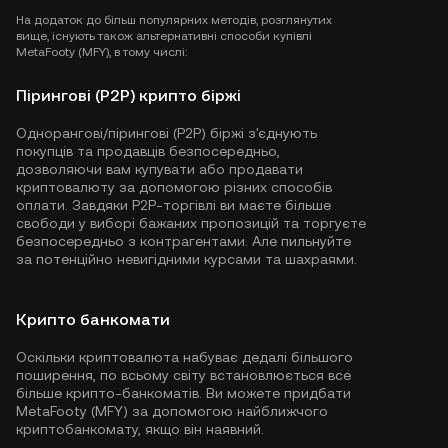
На додаток до більш популярних методів, розглянутих
вище, існують також альтернативні способи купівлі
MetaFooty (MFY), в тому числі:
Пірингові (P2P) крипто біржі
Однорангові/пірингові (P2P) біржі з'єднують
покупців та продавців безпосередньо,
дозволяючи вам купувати або продавати
криптовалюту за допомогою різних способів
оплати. Завдяки P2P-торгівлі ви маєте більше
свободи у виборі бажаних пропозицій та торгуєте
безпосередньо з контрагентами. Але пильнуйте
за потенційно невигідними курсами та шахраями.
Крипто банкомати
Оскільки криптовалюта набуває дедалі більшого
поширення, по всьому світу встановлюється все
більше крипто-банкоматів. Ви можете придбати
MetaFooty (MFY) за допомогою найближчого
криптобанкомату, якщо він наявний.