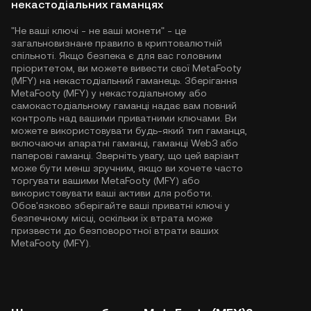
некастодіальних гаманцях
"Не ваші ключі - не ваші монети" - це
загальновизнане правило в криптовалютній
спільноті. Якщо безпека є для вас головним
пріоритетом, ви можете вивести свої MetaFooty
(MFY) на некастодіальний гаманець. Зберігання
MetaFooty (MFY) у некастодіальному або
самокастодіальному гаманці надає вам повний
контроль над вашими приватними ключами. Ви
можете використовувати будь-який тип гаманця,
включаючи апаратні гаманці, гаманці Web3 або
паперові гаманці. Зверніть увагу, що цей варіант
може бути менш зручним, якщо ви хочете часто
торгувати вашими MetaFooty (MFY) або
використовувати ваші активи для роботи.
Обов'язково зберігайте ваші приватні ключі у
безпечному місці, оскільки їх втрата може
призвести до безповоротної втрати ваших
MetaFooty (MFY).