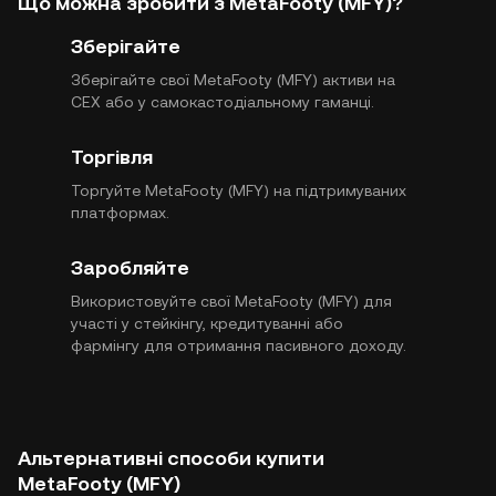
Що можна зробити з MetaFooty (MFY)?
Зберігайте
Зберігайте свої MetaFooty (MFY) активи на
CEX або у самокастодіальному гаманці.
Торгівля
Торгуйте MetaFooty (MFY) на підтримуваних
платформах.
Заробляйте
Використовуйте свої MetaFooty (MFY) для
участі у стейкінгу, кредитуванні або
фармінгу для отримання пасивного доходу.
Альтернативні способи купити
MetaFooty (MFY)