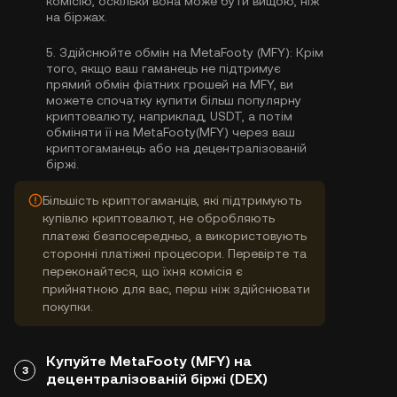
комісію, оскільки вона може бути вищою, ніж
на біржах.
5.
Здійснюйте обмін на MetaFooty (MFY):
Крім
того, якщо ваш гаманець не підтримує
прямий обмін фіатних грошей на MFY, ви
можете спочатку купити більш популярну
криптовалюту, наприклад, USDT, а потім
обміняти її на MetaFooty(MFY) через ваш
криптогаманець або на децентралізованій
біржі.
Більшість криптогаманців, які підтримують
купівлю криптовалют, не обробляють
платежі безпосередньо, а використовують
сторонні платіжні процесори. Перевірте та
переконайтеся, що їхня комісія є
прийнятною для вас, перш ніж здійснювати
покупки.
Купуйте MetaFooty (MFY) на
3
децентралізованій біржі (DEX)