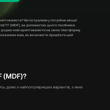
риптовалюти? Ви потрапили у потрібне місце!
ixETF (MDF), за допомогою цього посібника.
о додає нові криптовалюти на свою платформу.
и покажемо вам, як ви можете придбати цей
F (MDF)?
сь деякі з найпопулярніших варіантів, з яких