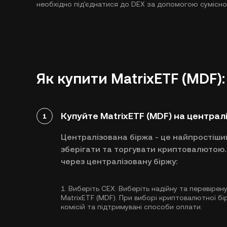
необхідно під'єднатися до DEX за допомогою сумісно
Як купити MatrixETF (MDF)
Купуйте MatrixETF (MDF) на централі
1
Централізована біржа - це найпростіши
зберігати та торгувати криптовалютою. 
через централізовану біржу:
1.
Виберіть CEX:
Виберіть надійну та перевірен
MatrixETF (MDF). При виборі криптовалютної б
комісій та підтримувані способи оплати.