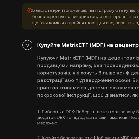
Більшість криптогаманців, які підтримують купі
безпосередньо, а використовують сторонні платі
що їхня комісія є прийнятною для вас, перш ніж 
Купуйте MatrixETF (MDF) на децентра
3
Купуючи MatrixETF (MDF) на децентралізо
продавцями напряму, без посередників
користувачів, які хочуть більше конфіде
реєстрації або підтвердження особи. Ви
криптоактивами за допомогою самокас
покрокової інструкції, щоб дізнатися, як
1.
Виберіть a DEX:
Виберіть децентралізовану бі
додаток DEX та під'єднайте свій гаманець. Пер
мережею.
2.
Купуйте базову валюту:
Щоб купити MDF, вам