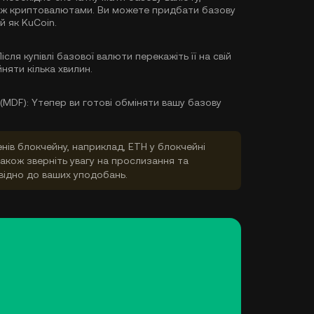
між криптовалютами. Ви можете
придбати базову
й як KuCoin.
ісля купівлі базової валюти перекажіть її на свій
няти кілька хвилин.
(MDF):
Yтепер ви готові обміняти вашу базову
нів блокчейну, наприклад, ETH у блокчейні
акож зверніть увагу на прослизання та
відно до ваших уподобань.