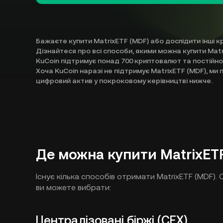
Бажаєте купити MatrixETF (MDF) або дослідити інші к
Дізнайтеся про всі способи, якими можна купити Matr
KuCoin підтримує понад 700 криптовалют та постійн
Хоча KuCoin наразі не підтримує MatrixETF (MDF), м
цифровий актив у покроковому керівництві нижче.
Де можна купити MatrixET
Існує кілька способів отримати MatrixETF (MDF). О
ви можете вибрати:
Централізовані біржі (CEX)