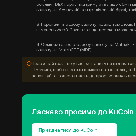
оскільки DEX наразі підтримують лише обмін 
валюту
на безпечній централізованій біржі, такі
3.
Перекажіть базову валюту на ваш гаманець:
П
гаманець web3. Зауважте, що переказ може зай
4.
Обміняйте свою базову валюту на MatrixETF 
валюту на MatrixETF (MDF).
Переконайтеся, що у вас вистачить нативних токе
Ethereum, щоб оплатити комісію за транзакцію. Т
налаштуйте толерантність до прослизання відпо
Ласкаво просимо до KuCoin
Приєднатися до KuCoin