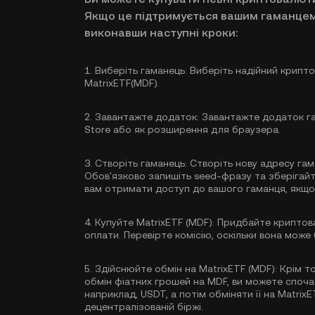
Якщо це підтримується вашим гаманцем
виконавши наступні кроки:
1.
Виберіть гаманець:
Виберіть надійний крипто
MatrixETF(MDF).
2.
Завантажте додаток:
Завантажте додаток гам
Store або як розширення для браузера.
3.
Створіть гаманець:
Створіть нову адресу гам
Обов'язково запишіть seed-фразу та зберігайте
вам отримати доступ до вашого гаманця, якщо
4.
Купуйте MatrixETF (MDF):
Придбайте криптов
оплати. Перевірте комісію, оскільки вона може 
5.
Здійснюйте обмін на MatrixETF (MDF):
Крім то
обмін фіатних грошей на MDF, ви можете споча
наприклад, USDT, а потім обміняти її на Matri
децентралізованій біржі.