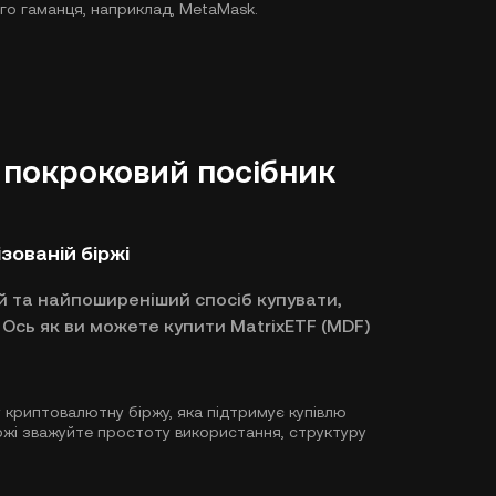
го гаманця, наприклад, MetaMask.
: покроковий посібник
зованій біржі
й та найпоширеніший спосіб купувати,
Ось як ви можете купити MatrixETF (MDF)
у криптовалютну біржу, яка підтримує купівлю
іржі зважуйте простоту використання, структуру