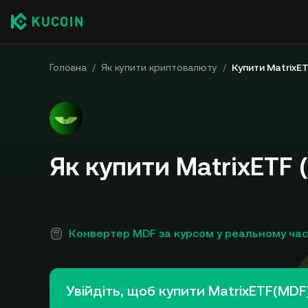
Головна
/
Як купити криптовалюту
/
Купити MatrixE
Як купити MatrixETF 
Конвертер MDF за курсом у реальному час
Увійдіть, щоб купити MatrixETF(MDF