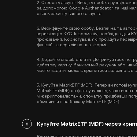
2.
Створіть акаунт:
Введіть необхідну інформаці
за допомогою Google Authenticator
та інші на
рівень захисту вашого акаунта.
3.
Верифікуйте свою особу:
Безпечна та автори
верифікацію KYC
. Інформація, необхідна для K
проживання. Користувачі, які пройдуть перевір
функцій та сервісів на платформі.
4.
Додайте спосіб оплати:
Дотримуйтесь інстру
дебетову картку, банківський рахунок або інши
маєте надати, може відрізнятися залежно від 
5.
Купуйте MatrixETF (MDF):
Тепер ви готові куп
MatrixETF (MDF) за фіатну валюту, якщо вона п
між криптовалютами, спочатку придбавши поп
обмінявши її на бажану MatrixETF (MDF).
Купуйте MatrixETF (MDF) через кри
2
Ви можете купувати певні криптовалют