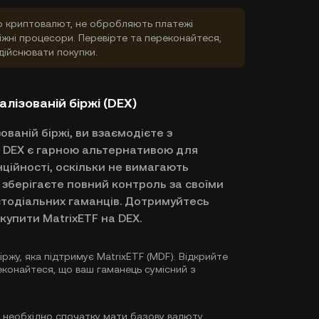
влю криптовалют, не обробляють платежі
жні процесори. Перевірте та переконайтеся,
здійснювати покупки.
лізованій біржі (DEX)
ваній біржі, ви взаємодієте з
. DEX є гарною альтернативою для
нційності, оскільки не вимагають
 зберігаєте повний контроль за своїми
тодіальних гаманців. Дотримуйтесь
 купити MatrixETF на DEX.
ржу, яка підтримує MatrixETF (MDF). Відкрийте
еконайтеся, що ваш гаманець сумісний з
 необхідно спочатку мати базову валюту,