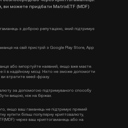
, ви можете придбати MatrixETF (MDF)
гаманець з доброю репутацією, який підтримує
анця на свій пристрій з Google Play Store, App
анця або імпортуйте наявний, якщо вже маєте.
 її в надійному місці. Ніхто не зможе допомогти
 ви втратите seed-фразу.
алюту за допомогою підтримуваного способу
бути вищою, ніж на біржах.
го, якщо ваш гаманець не підтримує прямий
тку купити більш популярну криптовалюту,
xETF(MDF) через ваш криптогаманець або на