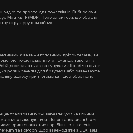
е швидко та просто для початківців. Вибираючи
мує MatrixETF (MDF). Переконайтеся, що обрана
нтну структуру комісійних.
активами є вашими головними пріоритетами, ви
помогою некастодіального гаманця, такого як
Web3 дозволяють легко купувати або обмінювати
ець з розширенням для браузера або завантажте
наявну адресу криптогаманця, щоб зберігати,
 децентралізовані біржі забезпечують надійний
мостійно виконуються. Децентралізовані біржі,
ячами криптовалютних пар. Більшість токенів
hereum
та
Polygon
. Щоб взаємодіяти з DEX, вам