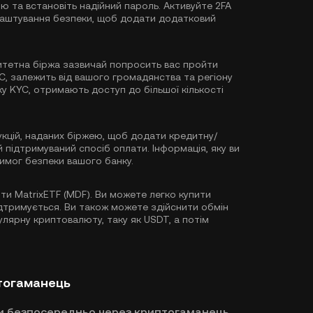
ю та встановіть надійний пароль. Активуйте
2FA
лаштування безпеки, щоб додати додатковий
тетна біржа зазвичай попросить вас пройти
YC, залежить від вашого громадянства та регіону
ку KYC, отримають доступ до більшої кількості
кцій, наданих біржею, щоб додати кредитну/
й підтримуваний спосіб оплати. Інформація, яку ви
вимог безпеки вашого банку.
ити MatrixETF (MDF). Ви можете легко купити
ідтримується. Ви також можете здійснити обмін
улярну криптовалюту, таку як
USDT
, а потім
птогаманець
и безпосередньо через криптогаманець.