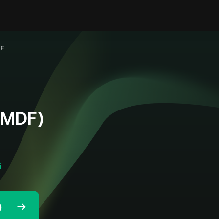
TF
(MDF)
і
)