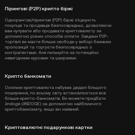
Пірингові (P2P) крипто біржі
Однорангові/пірингові (P2P) біржі з'єднують
покупців та продавців безпосередньо, дозволяючи
вам купувати або продавати криптовалюту за
допомогою різних способів оплати. Завдяки P2P-
торгівлі ви маєте більше свободи у виборі бажаних
пропозицій та торгуєте безпосередньо з
контрагентами. Але пильнуйте за потенційно
невигідними курсами та шахраями.
Крипто банкомати
Оскільки криптовалюта набуває дедалі більшого
поширення, по всьому світу встановлюється все
більше крипто-банкоматів. Ви можете придбати
Jindoge (JINDOGE) за допомогою найближчого
криптобанкомату, якщо він наявний.
Криптовалютні подарункові картки