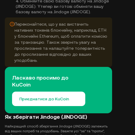
4.
Обміняйте свою базову валюту на Jindoge
(JINDOGE):
Yтепер ви готові обміняти вашу
базову валюту на Jindoge (JINDOGE).
Переконайтеся, що у вас вистачить
нативних токенів блокчейну, наприклад, ETH
у блокчейні Ethereum, щоб оплатити комісію
за транзакцію. Також зверніть увагу на
прослизання та налаштуйте толерантність
до прослизання відповідно до ваших
уподобань.
Ласкаво просимо до
KuCoin
Приєднатися до KuCoin
Як зберігати Jindoge (JINDOGE)
Найкращий спосіб зберігання Jindoge (JINDOGE) залежить
від ваших потреб та уподобань. Зважте усі "за" та "проти",