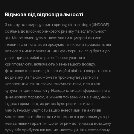
Відмова від відповідальності
З огляду на природу крипторинку, ціна Jindoge (JINDOGE)
схильна до високих ринкового ризику та волатильності
цін. Ми рекомендуємо інвестувати в цифрові активи
тільки після того, як ви зрозумієте, як вони працюють, які
ризики з ними пов'язані. Інші фактори, які слід брати до
уваги при розробці стратегії інвестування в
криптовалюти, включають рівень вашого досвіду,
фінансове становище, інвестиційні цілі та толерантність
до ризику. Ви також можете проконсультуватися з
незалежним фінансовим консультантом, перш ніж
купувати криптовалюту. Наведена вище інформація не є
фінансовою порадою, а минулі показники не є надійним
індикатором того, як ринок буде розвиватися в
майбутньому. Вартість ваших інвестицій та активів
може зростати або падати залежно від ринкових умов, і
немає ніяких гарантій, що ви отримаєте назад вкладену
суму або прибуток від ваших інвестицій. Ви несете повну