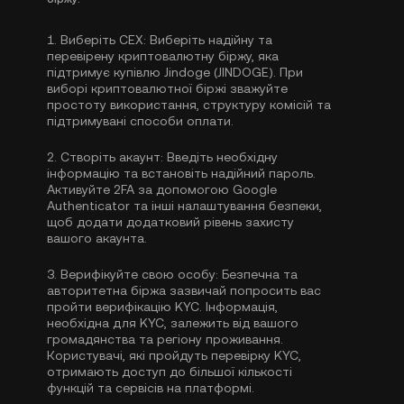
1.
Виберіть CEX:
Виберіть надійну та
перевірену криптовалютну біржу, яка
підтримує купівлю Jindoge (JINDOGE). При
виборі криптовалютної біржі зважуйте
простоту використання, структуру комісій та
підтримувані способи оплати.
2.
Створіть акаунт:
Введіть необхідну
інформацію та встановіть надійний пароль.
Активуйте
2FA за допомогою Google
Authenticator
та інші налаштування безпеки,
щоб додати додатковий рівень захисту
вашого акаунта.
3.
Верифікуйте свою особу:
Безпечна та
авторитетна біржа зазвичай попросить вас
пройти
верифікацію KYC
. Інформація,
необхідна для KYC, залежить від вашого
громадянства та регіону проживання.
Користувачі, які пройдуть перевірку KYC,
отримають доступ до більшої кількості
функцій та сервісів на платформі.