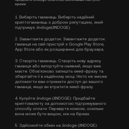
кроки:
1.
Виберіть гаманець:
Виберіть надійний
криптогаманець з доброю репутацією, який
підтримує Jindoge(JINDOGE).
2.
Завантажте додаток:
Завантажте додаток
гаманця на свій пристрій з Google Play Store,
App Store або як розширення для браузера.
3.
Створіть гаманець:
Створіть нову адресу
гаманця або імпортуйте наявний, якщо вже
маєте. Обов'язково запишіть seed-фразу та
зберігайте її в надійному місці. Ніхто не зможе
допомогти вам отримати доступ до вашого
гаманця, якщо ви втратите seed-фразу.
4.
Купуйте Jindoge (JINDOGE):
Придбайте
криптовалюту за допомогою підтримуваного
способу оплати. Перевірте комісію, оскільки
вона може бути вищою, ніж на біржах.
5.
Здійснюйте обмін на Jindoge (JINDOGE):