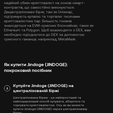
надійний обмін криптовалют на основі смарт-
контрактів, що самостійно виконуються.
Децентралізовані біржі, такі як Uniswap,
підтримують купівлю та торгівлю тисячами
криптовалютних пар. Більшість токенів
знаходяться на EVM-сумісних блокчейнах, таких як
Ethereum
та
Polygon
. Щоб взаємодіяти з DEX, вам
необхідно під'єднатися до DEX за допомогою
сумісного гаманця, наприклад, MetaMask.
Як купити Jindoge (JINDOGE):
покроковий посібник
Купуйте Jindoge (JINDOGE) на
1
централізованій біржі
Централізована біржа - це найпростіший та
найпоширеніший спосіб купувати, зберігати та
торгувати криптовалютою. Ось як ви можете
купити Jindoge (JINDOGE) через централізовану
біржу: