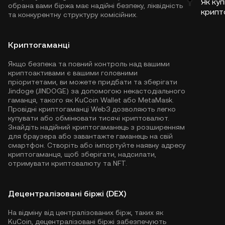
Як куп
обрана вами біржа має надійні безпеку, ліквідність
крипт
та конкурентну структуру комісійних.
Криптогаманці
Якщо безпека та повний контроль над вашими
криптоактивами є вашими головними
пріоритетами, ви можете придбати та зберігати
Jindoge (JINDOGE) за допомогою некастодіального
гаманця, такого як
KuCoin Wallet
або MetaMask.
Провідні криптогаманці Web3 дозволяють легко
купувати або обмінювати тисячі криптовалют.
Знайдіть надійний криптогаманець з розширенням
для браузера або завантажте гаманець на свій
смартфон. Створіть або імпортуйте наявну адресу
криптогаманця, щоб зберігати, надсилати,
отримувати криптовалюту та NFT.
Децентралізовані біржі (DEX)
На відміну від централізованих бірж, таких як
KuCoin, децентралізовані біржі забезпечують