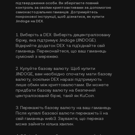
підтвердження особи. Ви зберігаєте повний
контроль за своїми криптоактивами за допомогою
самокастодіальних гаманців. Дотримуйтесь
покрокової інструкції, щоб дізнатися, як купити
Jindoge на DEX.
1.
Виберіть a DEX:
Виберіть децентралізовану
біржу, яка підтримує Jindoge (JINDOGE).
Відкрийте додаток DEX та під'єднайте свій
гаманець. Переконайтеся, що ваш гаманець
сумісний з мережею.
2.
Купуйте базову валюту:
Щоб купити
JINDOGE, вам необхідно спочатку мати базову
валюту, оскільки DEX наразі підтримують
лише обмін між криптовалютами. Ви можете
придбати базову валюту
на безпечній
централізованій біржі, такій як KuCoin.
3.
Перекажіть базову валюту на ваш гаманець:
Після купівлі базової валюти перекажіть її на
свій гаманець web3. Зауважте, що переказ
може зайняти кілька хвилин.