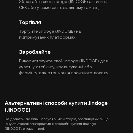
Зберігайте свої Jindoge (JINDOGE) активи на
CEX або у самокастодіальному гаманці.
Торгівля
Торгуйте Jindoge (JINDOGE) на
підтримуваних платформах.
Заробляйте
Використовуйте свої Jindoge (JINDOGE) для
участі у стейкінгу, кредитуванні або
фармінгу для отримання пасивного доходу.
Альтернативні способи купити Jindoge
(JINDOGE)
На додаток до більш популярних методів, розглянутих вище,
існують також альтернативні способи купівлі Jindoge
(JINDOGE), в тому числі: