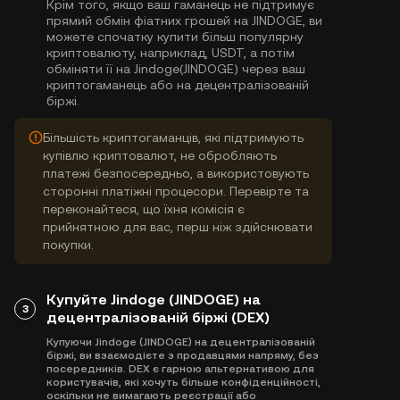
Крім того, якщо ваш гаманець не підтримує
прямий обмін фіатних грошей на JINDOGE, ви
можете спочатку купити більш популярну
криптовалюту, наприклад, USDT, а потім
обміняти її на Jindoge(JINDOGE) через ваш
криптогаманець або на децентралізованій
біржі.
Більшість криптогаманців, які підтримують
купівлю криптовалют, не обробляють
платежі безпосередньо, а використовують
сторонні платіжні процесори. Перевірте та
переконайтеся, що їхня комісія є
прийнятною для вас, перш ніж здійснювати
покупки.
Купуйте Jindoge (JINDOGE) на
3
децентралізованій біржі (DEX)
Купуючи Jindoge (JINDOGE) на децентралізованій
біржі, ви взаємодієте з продавцями напряму, без
посередників. DEX є гарною альтернативою для
користувачів, які хочуть більше конфіденційності,
оскільки не вимагають реєстрації або