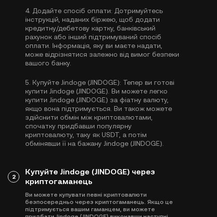
4.
Додайте спосіб оплати:
Дотримуйтесь
інструкцій, наданих біржею, щоб додати
кредитну/дебетову картку, банківський
рахунок або інший підтримуваний спосіб
оплати. Інформація, яку ви маєте надати,
може відрізнятися залежно від вимог безпеки
вашого банку.
5.
Купуйте Jindoge (JINDOGE):
Тепер ви готові
купити Jindoge (JINDOGE). Ви можете легко
купити Jindoge (JINDOGE) за фіатну валюту,
якщо вона підтримується. Ви також можете
здійснити обмін між криптовалютами,
спочатку придбавши популярну
криптовалюту, таку як
USDT
, а потім
обмінявши її на бажану Jindoge (JINDOGE).
Купуйте Jindoge (JINDOGE) через
2
криптогаманець
Ви можете купувати певні криптовалюти
безпосередньо через криптогаманець. Якщо це
підтримується вашим гаманцем, ви можете
придбати Jindoge (JINDOGE) виконавши наступні