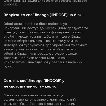
щоб знайти найкращий для себе спосіб зберігання Jindoge
(JINDOGE).
Зберігайте свої Jindoge (JINDOGE) на біржі
Зберігання коштів на біржі забезпечує
найзручніший доступ до інвестиційних продуктів та
функцій, таких як спотова та ф'ючерсна торгівля,
стейкінг, кредитування та багато іншого. Біржа
надійно зберігатиме ваші кошти, тому вам не
доведеться турбуватися про управління та захист
ваших приватних ключів. Проте обов'язково
оберіть біржу, яка впроваджує суворі заходи
безпеки, щоб бути впевненими, що ваші
криптоактиви знаходяться у безпеці, в надійних
руках.
Ходліть свої Jindoge (JINDOGE) у
некастодіальних гаманцях
"Не ваші ключі - не ваші монети" - це
загальновизнане правило в криптовалютній
спільноті. Якщо безпека є для вас головним