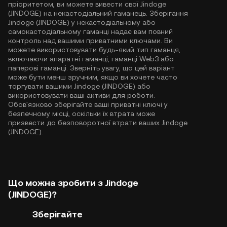
пріоритетом, ви можете вивести свої Jindoge
(JINDOGE) на некастодіальний гаманець. Зберігання
Jindoge (JINDOGE) у некастодіальному або
самокастодіальному гаманці надає вам повний
контроль над вашими приватними ключами. Ви
можете використовувати будь-який тип гаманця,
включаючи апаратні гаманці, гаманці Web3 або
паперові гаманці. Зверніть увагу, що цей варіант
може бути менш зручним, якщо ви хочете часто
торгувати вашими Jindoge (JINDOGE) або
використовувати ваші активи для роботи.
Обов'язково зберігайте ваші приватні ключі у
безпечному місці, оскільки їх втрата може
призвести до безповоротної втрати ваших Jindoge
(JINDOGE).
Що можна зробити з Jindoge
(JINDOGE)?
Зберігайте