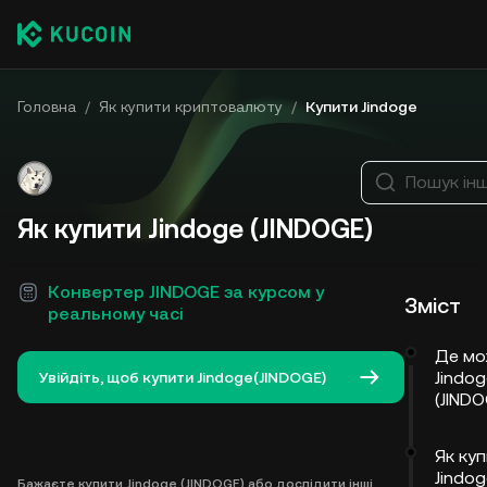
Головна
/
Як купити криптовалюту
/
Купити Jindoge
Пошук ін
Як купити Jindoge (JINDOGE)
Конвертер JINDOGE за курсом у
Зміст
реальному часі
Де мо
Jindog
Увійдіть, щоб купити Jindoge(JINDOGE)
(JINDO
Як ку
Jindog
Бажаєте купити Jindoge (JINDOGE) або дослідити інші