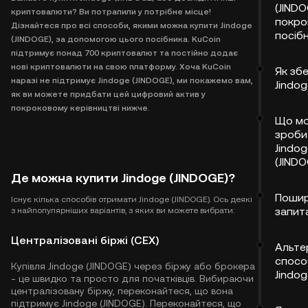
(JINDO
криптовалюти? Ви потрапили у потрібне місце!
покро
Дізнайтеся про всі способи, якими можна купити Jindoge
посіб
(JINDOGE), за допомогою цього посібника. KuCoin
підтримує понад 700 криптовалют та постійно додає
нові криптовалюти на свою платформу. Хоча KuCoin
Як збе
наразі не підтримує Jindoge (JINDOGE), ми покажемо вам,
Jindog
як ви можете придбати цей цифровий актив у
покроковому керівництві нижче.
Що м
зроби
Jindog
(JINDO
Де можна купити Jindoge (JINDOGE)?
Пошир
Існує кілька способів отримати Jindoge (JINDOGE). Ось деякі
запит
з найпопулярніших варіантів, з яких ви можете вибрати:
Централізовані біржі (CEX)
Альте
спосо
Купівля Jindoge (JINDOGE) через біржу або брокера
Jindog
- це швидко та просто для початківців. Вибираючи
централізовану біржу, переконайтеся, що вона
підтримує Jindoge (JINDOGE). Переконайтеся, що