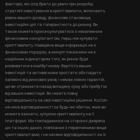
фактори, які слід брати до уваги при розробці
стратегії інвестування в криптовалюти, включають
рівень вашого досвіду, фінансове становище,
інвестиційні цілі та толерантність до ризику. Ви
також можете проконсультуватися з незалежним
фінансовим консультантом, перш ніж купувати
криптовалюту. Наведена вище інформація не є
фінансовою порадою, а минулі показники не є
надійним індикатором того, як ринок буде
розвиватися в майбутньому. Вартість ваших
інвестицій та активів може зростати або падати
залежно від ринкових умов, і немає ніяких гарантій,
що ви отримаєте назад вкладену суму або прибуток
від ваших інвестицій. Ви несете повну
відповідальність за свої інвестиційні рішення. KuCoin
не несе відповідальності за будь-які збитки, яких ви
можете зазнати, купуючи криптовалюту на її
платформі. Ми покладаємося на сторонні джерела
цін та інших даних, пов'язаних з переліченими вище
криптовалютами, і не несемо відповідальності за їх