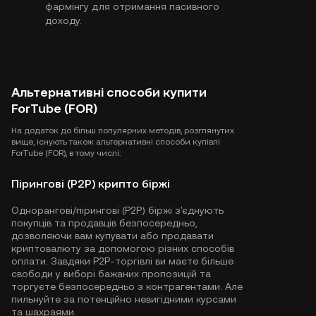
фармінгу для отримання пасивного
доходу.
Альтернативні способи купити
ForTube (FOR)
На додаток до більш популярних методів, розглянутих
вище, існують також альтернативні способи купівлі
ForTube (FOR), в тому числі:
Пірингові (P2P) крипто біржі
Однорангові/пірингові (P2P) біржі з'єднують
покупців та продавців безпосередньо,
дозволяючи вам купувати або продавати
криптовалюту за допомогою різних способів
оплати. Завдяки P2P-торгівлі ви маєте більше
свободи у виборі бажаних пропозицій та
торгуєте безпосередньо з контрагентами. Але
пильнуйте за потенційно невигідними курсами
та шахраями.