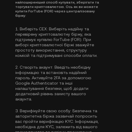
найпоширеніший спосіб купувати, зберігати та
торгувати криптовалютою. Ось як ви можете
купити ForTube (FOR) через централізовану
біржу:
1.
Виберіть CEX:
Виберіть надійну та
перевірену криптовалютну біржу, яка
підтримує купівлю ForTube (FOR). При
виборі криптовалютної біржі зважуйте
простоту використання, структуру
комісій та підтримувані способи оплати.
2.
Створіть акаунт:
Введіть необхідну
інформацію та встановіть надійний
пароль. Активуйте
2FA за допомогою
Google Authenticator
та інші
налаштування безпеки, щоб додати
додатковий рівень захисту вашого
акаунта.
3.
Верифікуйте свою особу:
Безпечна та
авторитетна біржа зазвичай попросить
вас пройти
верифікацію KYC
. Інформація,
необхідна для KYC, залежить від вашого