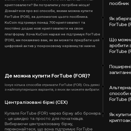
посібник
криптовалюти? Ви потрапили у потрібне місце!
Дізнайтеся про всі способи, якими можна купити
ForTube (FOR), за допомогою цього посібника.
Як зберіг
KuCoin підтримує понад 700 криптовалют та
ForTube (
постійно додає нові криптовалюти на свою
платформу. Хоча KuCoin наразі не підтримує ForTube
Що можн
(FOR), ми покажемо вам, як ви можете придбати цей
зробити 
цифровий актив у покроковому керівництві нижче.
ForTube (
Поширені
запитанн
Де можна купити ForTube (FOR)?
Існує кілька способів отримати ForTube (FOR). Ось деякі
Альтерна
з найпопулярніших варіантів, з яких ви можете вибрати:
способи 
ForTube (
Централізовані біржі (CEX)
Купівля ForTube (FOR) через біржу або брокера
Як купити
- це швидко та просто для початківців.
криптоак
Вибираючи централізовану біржу,
переконайтеся, що вона підтримує ForTube