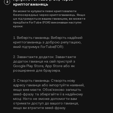
2
криптогаманець
Ви можете купувати певні криптовалюти
безпосередньо через криптогаманець. Якщо
це підтримується вашим гаманцем, ви можете
придбати ForTube (FOR) виконавши наступні
кроки:
1.
Виберіть гаманець:
Виберіть надійний
криптогаманець з доброю репутацією,
який підтримує ForTube(FOR).
2.
Завантажте додаток:
Завантажте
додаток гаманця на свій пристрій з
Google Play Store, App Store або як
розширення для браузера.
3.
Створіть гаманець:
Створіть нову
адресу гаманця або імпортуйте наявний,
якщо вже маєте. Обов'язково запишіть
seed-фразу та зберігайте її в надійному
місці. Ніхто не зможе допомогти вам
отримати доступ до вашого гаманця,
якщо ви втратите seed-фразу.