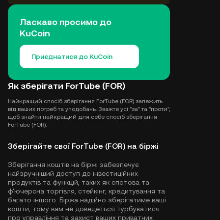
Ласкаво просимо до
KuCoin
Приєднатися до KuCoin
Як зберігати ForTube (FOR)
Найкращий спосіб зберігання ForTube (FOR) залежить
від ваших потреб та уподобань. Зважте усі "за" та "проти",
щоб знайти найкращий для себе спосіб зберігання
ForTube (FOR).
Зберігайте свої ForTube (FOR) на біржі
Зберігання коштів на біржі забезпечує
найзручніший доступ до інвестиційних
продуктів та функцій, таких як спотова та
ф'ючерсна торгівля, стейкінг, кредитування та
багато іншого. Біржа надійно зберігатиме ваші
кошти, тому вам не доведеться турбуватися
про управління та захист ваших приватних