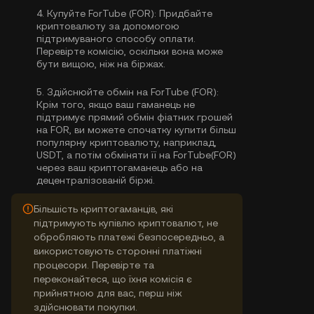
4.
Купуйте ForTube (FOR):
Придбайте
криптовалюту за допомогою
підтримуваного способу оплати.
Перевірте комісію, оскільки вона може
бути вищою, ніж на біржах.
5.
Здійснюйте обмін на ForTube (FOR):
Крім того, якщо ваш гаманець не
підтримує прямий обмін фіатних грошей
на FOR, ви можете спочатку купити більш
популярну криптовалюту, наприклад,
USDT, а потім обміняти її на ForTube(FOR)
через ваш криптогаманець або на
децентралізованій біржі.
Більшість криптогаманців, які
підтримують купівлю криптовалют, не
обробляють платежі безпосередньо, а
використовують сторонні платіжні
процесори. Перевірте та
переконайтеся, що їхня комісія є
прийнятною для вас, перш ніж
здійснювати покупки.