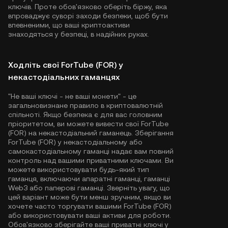
ключів. Проте обов'язково оберіть біржу, яка
впроваджує суворі заходи безпеки, щоб бути
впевненими, що ваші криптоактиви
знаходяться у безпеці, в надійних руках.
Ходліть свої ForTube (FOR) у
некастодіальних гаманцях
"Не ваші ключі - не ваші монети" - це
загальновизнане правило в криптовалютній
спільноті. Якщо безпека є для вас головним
пріоритетом, ви можете вивести свої ForTube
(FOR) на некастодіальний гаманець. Зберігання
ForTube (FOR) у некастодіальному або
самокастодіальному гаманці надає вам повний
контроль над вашими приватними ключами. Ви
можете використовувати будь-який тип
гаманця, включаючи апаратні гаманці, гаманці
Web3 або паперові гаманці. Зверніть увагу, що
цей варіант може бути менш зручним, якщо ви
хочете часто торгувати вашими ForTube (FOR)
або використовувати ваші активи для роботи.
Обов'язково зберігайте ваші приватні ключі у