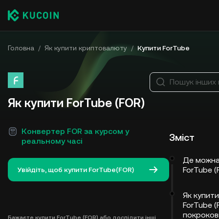
Головна
/
Як купити криптовалюту
/
Купити ForTube
Пошук інших
Як купити ForTube (FOR)
Конвертер FOR за курсом у
Зміст
реальному часі
Де можна
ForTube (
Увійдіть, щоб купити ForTube(FOR)
Як купити
ForTube (
покроков
Бажаєте купити ForTube (FOR) або дослідити інші