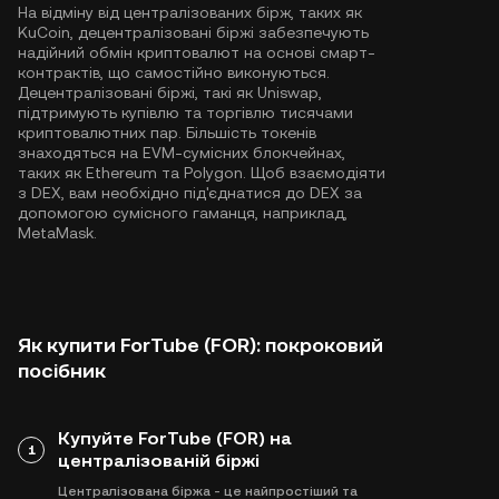
На відміну від централізованих бірж, таких як
KuCoin, децентралізовані біржі забезпечують
надійний обмін криптовалют на основі смарт-
контрактів, що самостійно виконуються.
Децентралізовані біржі, такі як Uniswap,
підтримують купівлю та торгівлю тисячами
криптовалютних пар. Більшість токенів
знаходяться на EVM-сумісних блокчейнах,
таких як
Ethereum
та
Polygon
. Щоб взаємодіяти
з DEX, вам необхідно під'єднатися до DEX за
допомогою сумісного гаманця, наприклад,
MetaMask.
Як купити ForTube (FOR): покроковий
посібник
Купуйте ForTube (FOR) на
1
централізованій біржі
Централізована біржа - це найпростіший та