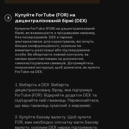
Купуйте ForTube (FOR) на
3
децентралізованій біржі (DEX)
Купуючи ForTube (FOR) на децентралізованій
біржі, ви взаємодієте з продавцями напряму,
без посередників. DEX є гарною
альтернативою для користувачів, які хочуть
більше конфіденційності, оскільки не
вимагають реєстрації або підтвердження
особи. Ви зберігаєте повний контроль за
своїми криптоактивами за допомогою
самокастодіальних гаманців. Дотримуйтесь
покрокової інструкції, щоб дізнатися, як купити
ForTube на DEX.
1.
Виберіть a DEX:
Виберіть
децентралізовану біржу, яка підтримує
ForTube (FOR). Відкрийте додаток DEX та
під'єднайте свій гаманець. Переконайтеся,
що ваш гаманець сумісний з мережею.
2.
Купуйте базову валюту:
Щоб купити
FOR, вам необхідно спочатку мати базову
валюту, оскільки DEX наразі підтримують