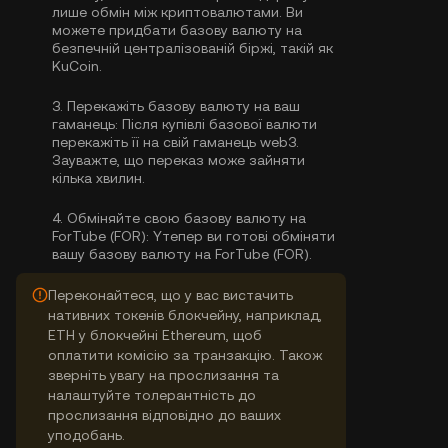
лише обмін між криптовалютами. Ви
можете
придбати базову валюту
на
безпечній централізованій біржі, такій як
KuCoin.
3.
Перекажіть базову валюту на ваш
гаманець:
Після купівлі базової валюти
перекажіть її на свій гаманець web3.
Зауважте, що переказ може зайняти
кілька хвилин.
4.
Обміняйте свою базову валюту на
ForTube (FOR):
Yтепер ви готові обміняти
вашу базову валюту на ForTube (FOR).
Переконайтеся, що у вас вистачить
нативних токенів блокчейну, наприклад,
ETH у блокчейні Ethereum, щоб
оплатити комісію за транзакцію. Також
зверніть увагу на прослизання та
налаштуйте толерантність до
прослизання відповідно до ваших
уподобань.