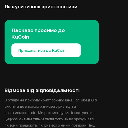
Як купити інші криптоактиви
Ласкаво просимо до
KuCoin
Приєднатися до KuCoin
Відмова від відповідальності
З огляду на природу крипторинку, ціна ForTube (FOR)
схильна до високих ринкового ризику та
волатильності цін. Ми рекомендуємо інвестувати в
цифрові активи тільки після того, як ви зрозумієте,
як вони працюють, які ризики з ними пов'язані. Інші