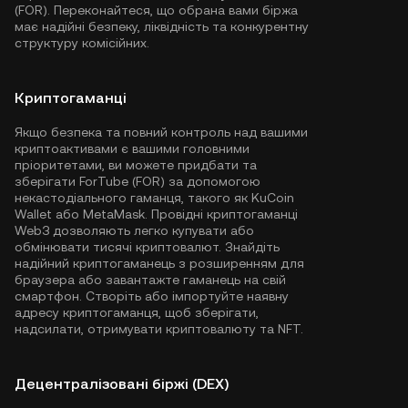
(FOR). Переконайтеся, що обрана вами біржа
має надійні безпеку, ліквідність та конкурентну
структуру комісійних.
Криптогаманці
Якщо безпека та повний контроль над вашими
криптоактивами є вашими головними
пріоритетами, ви можете придбати та
зберігати ForTube (FOR) за допомогою
некастодіального гаманця, такого як
KuCoin
Wallet
або MetaMask. Провідні криптогаманці
Web3 дозволяють легко купувати або
обмінювати тисячі криптовалют. Знайдіть
надійний криптогаманець з розширенням для
браузера або завантажте гаманець на свій
смартфон. Створіть або імпортуйте наявну
адресу криптогаманця, щоб зберігати,
надсилати, отримувати криптовалюту та NFT.
Децентралізовані біржі (DEX)