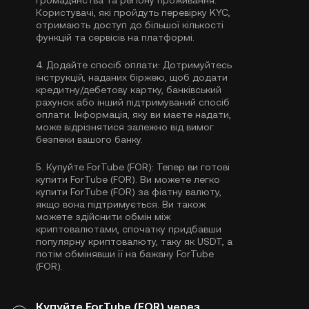
громадянства та регіону проживання.
Користувачі, які пройдуть перевірку KYC,
отримають доступ до більшої кількості
функцій та сервісів на платформі.
4.
Додайте спосіб оплати:
Дотримуйтесь
інструкцій, наданих біржею, щоб додати
кредитну/дебетову картку, банківський
рахунок або інший підтримуваний спосіб
оплати. Інформація, яку ви маєте надати,
може відрізнятися залежно від вимог
безпеки вашого банку.
5.
Купуйте ForTube (FOR):
Тепер ви готові
купити ForTube (FOR). Ви можете легко
купити ForTube (FOR) за фіатну валюту,
якщо вона підтримується. Ви також
можете здійснити обмін між
криптовалютами, спочатку придбавши
популярну криптовалюту, таку як
USDT
, а
потім обмінявши її на бажану ForTube
(FOR).
Купуйте ForTube (FOR) через