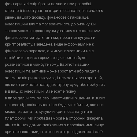
фактори, які слід брати до уваги при розробці
стратегії інвестування в криптовалюти, включають
рівень вашого досвіду, фінансове становище,
інвестиційні цілі та толерантність до ризику. Ви
також можете проконсультуватися з незалежним
фінансовим консультантом, перш ніж купувати
криптовалюту. Наведена вище інформація не є
фінансовою порадою, а минулі показники не є
надійним індикатором того, як ринок буде
розвиватися в майбутньому. Вартість ваших
інвестицій та активів може зростати або падати
залежно від ринкових умов, і немає ніяких гарантій,
що ви отримаєте назад вкладену суму або прибуток
від ваших інвестицій. Ви несете повну
відповідальність за свої інвестиційні рішення. KuCoin
не несе відповідальності за будь-які збитки, яких ви
можете зазнати, купуючи криптовалюту на її
платформі. Ми покладаємося на сторонні джерела
цін та інших даних, пов'язаних з переліченими вище
криптовалютами, і не несемо відповідальності за їх