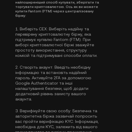
найпоширеніший спосіб купувати, зберігати та
торгувати криптовалютою. Ось як ви можете
купити Fantom (FTM) через централізовану
біржу:
1.
Виберіть CEX:
Виберіть надійну та
перевірену криптовалютну біржу, яка
підтримує купівлю Fantom (FTM). При
виборі криптовалютної біржі зважуйте
простоту використання, структуру
комісій та підтримувані способи оплати.
2.
Створіть акаунт:
Введіть необхідну
інформацію та встановіть надійний
пароль. Активуйте
2FA за допомогою
Google Authenticator
та інші
налаштування безпеки, щоб додати
додатковий рівень захисту вашого
акаунта.
3.
Верифікуйте свою особу:
Безпечна та
авторитетна біржа зазвичай попросить
вас пройти
верифікацію KYC
. Інформація,
необхідна для KYC, залежить від вашого