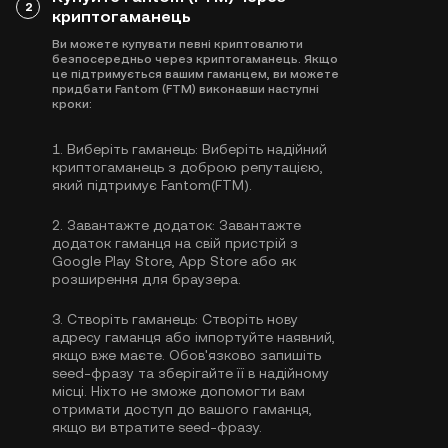
2
криптогаманець
Ви можете купувати певні криптовалюти
безпосередньо через криптогаманець. Якщо
це підтримується вашим гаманцем, ви можете
придбати Fantom (FTM) виконавши наступні
кроки:
1.
Виберіть гаманець:
Виберіть надійний
криптогаманець з доброю репутацією,
який підтримує Fantom(FTM).
2.
Завантажте додаток:
Завантажте
додаток гаманця на свій пристрій з
Google Play Store, App Store або як
розширення для браузера.
3.
Створіть гаманець:
Створіть нову
адресу гаманця або імпортуйте наявний,
якщо вже маєте. Обов'язково запишіть
seed-фразу та зберігайте її в надійному
місці. Ніхто не зможе допомогти вам
отримати доступ до вашого гаманця,
якщо ви втратите seed-фразу.