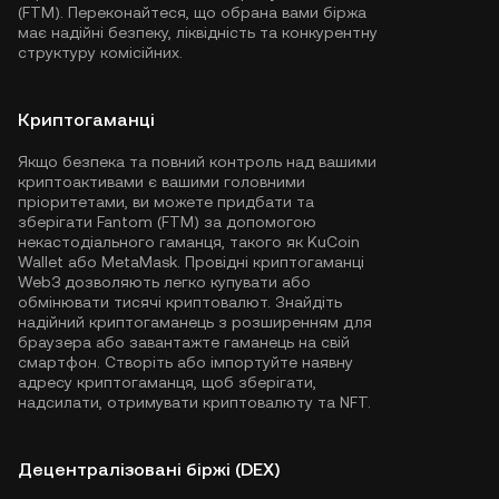
(FTM). Переконайтеся, що обрана вами біржа
має надійні безпеку, ліквідність та конкурентну
структуру комісійних.
Криптогаманці
Якщо безпека та повний контроль над вашими
криптоактивами є вашими головними
пріоритетами, ви можете придбати та
зберігати Fantom (FTM) за допомогою
некастодіального гаманця, такого як
KuCoin
Wallet
або MetaMask. Провідні криптогаманці
Web3 дозволяють легко купувати або
обмінювати тисячі криптовалют. Знайдіть
надійний криптогаманець з розширенням для
браузера або завантажте гаманець на свій
смартфон. Створіть або імпортуйте наявну
адресу криптогаманця, щоб зберігати,
надсилати, отримувати криптовалюту та NFT.
Децентралізовані біржі (DEX)