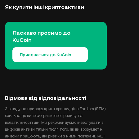
Як купити інші криптоактиви
Ласкаво просимо до
KuCoin
Приєднатися до KuCoin
Відмова від відповідальності
З огляду на природу крипторинку, ціна Fantom (FTM)
схильна до високих ринкового ризику та
волатильності цін. Ми рекомендуємо інвестувати в
цифрові активи тільки після того, як ви зрозумієте,
як вони працюють, які ризики з ними пов'язані. Інші