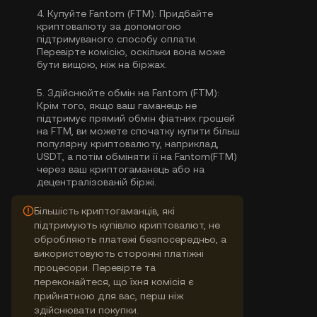
4.
Купуйте Fantom (FTM):
Придбайте
криптовалюту за допомогою
підтримуваного способу оплати.
Перевірте комісію, оскільки вона може
бути вищою, ніж на біржах.
5.
Здійснюйте обмін на Fantom (FTM):
Крім того, якщо ваш гаманець не
підтримує прямий обмін фіатних грошей
на FTM, ви можете спочатку купити більш
популярну криптовалюту, наприклад,
USDT, а потім обміняти її на Fantom(FTM)
через ваш криптогаманець або на
децентралізованій біржі.
Більшість криптогаманців, які
підтримують купівлю криптовалют, не
обробляють платежі безпосередньо, а
використовують сторонні платіжні
процесори. Перевірте та
переконайтеся, що їхня комісія є
прийнятною для вас, перш ніж
здійснювати покупки.