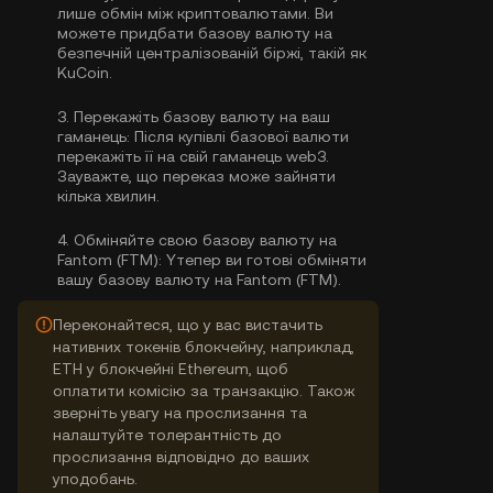
лише обмін між криптовалютами. Ви
можете
придбати базову валюту
на
безпечній централізованій біржі, такій як
KuCoin.
3.
Перекажіть базову валюту на ваш
гаманець:
Після купівлі базової валюти
перекажіть її на свій гаманець web3.
Зауважте, що переказ може зайняти
кілька хвилин.
4.
Обміняйте свою базову валюту на
Fantom (FTM):
Yтепер ви готові обміняти
вашу базову валюту на Fantom (FTM).
Переконайтеся, що у вас вистачить
нативних токенів блокчейну, наприклад,
ETH у блокчейні Ethereum, щоб
оплатити комісію за транзакцію. Також
зверніть увагу на прослизання та
налаштуйте толерантність до
прослизання відповідно до ваших
уподобань.