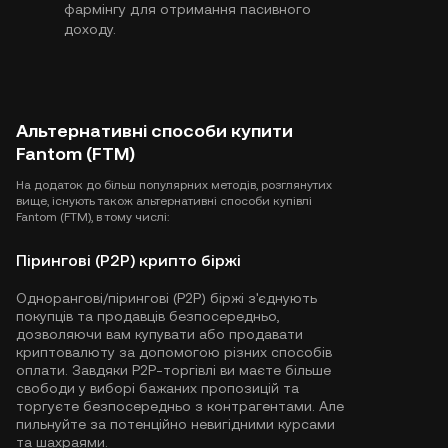
фармінгу для отримання пасивного
доходу.
Альтернативні способи купити
Fantom (FTM)
На додаток до більш популярних методів, розглянутих
вище, існують також альтернативні способи купівлі
Fantom (FTM), в тому числі:
Пірингові (P2P) крипто біржі
Однорангові/пірингові (P2P) біржі з'єднують
покупців та продавців безпосередньо,
дозволяючи вам купувати або продавати
криптовалюту за допомогою різних способів
оплати. Завдяки P2P-торгівлі ви маєте більше
свободи у виборі бажаних пропозицій та
торгуєте безпосередньо з контрагентами. Але
пильнуйте за потенційно невигідними курсами
та шахраями.