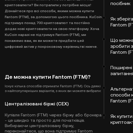
посібник
криптовалюти? Ви потрапили у потрібне місце!
Дізнайтеся про всі способи, якими можна купити
Fantom (FTM), за допомогою цього посібника. KuCoin
Як зберіг
підтримує понад 700 криптовалют та постійно
Fantom (F
додає нові криптовалюти на свою платформу. Хоча
KuCoin наразі не підтримує Fantom (FTM), ми
Що можн
покажемо вам, як ви можете придбати цей
зробити 
цифровий актив у покроковому керівництві нижче.
Fantom (
Поширені
запитанн
Де можна купити Fantom (FTM)?
Існує кілька способів отримати Fantom (FTM). Ось деякі
Альтерна
з найпопулярніших варіантів, з яких ви можете вибрати:
способи 
Fantom (F
Централізовані біржі (CEX)
Купівля Fantom (FTM) через біржу або брокера
Як купити 
- це швидко та просто для початківців.
криптоак
Вибираючи централізовану біржу,
переконайтеся, що вона підтримує Fantom