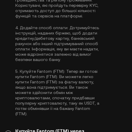
громадянства та регіону проживання.
Користувачі, які пройдуть перевірку KYC,
отримають доступ до більшої кількості
функцій та сервісів на платформі.
4.
Додайте спосіб оплати:
Дотримуйтесь
інструкцій, наданих біржею, щоб додати
кредитну/дебетову картку, банківський
рахунок або інший підтримуваний спосіб
оплати. Інформація, яку ви маєте надати,
може відрізнятися залежно від вимог
безпеки вашого банку.
5.
Купуйте Fantom (FTM):
Тепер ви готові
купити Fantom (FTM). Ви можете легко
купити Fantom (FTM) за фіатну валюту,
якщо вона підтримується. Ви також
можете здійснити обмін між
криптовалютами, спочатку придбавши
популярну криптовалюту, таку як
USDT
, а
потім обмінявши її на бажану Fantom
(FTM).
Купуйте Fantom (FTM) через