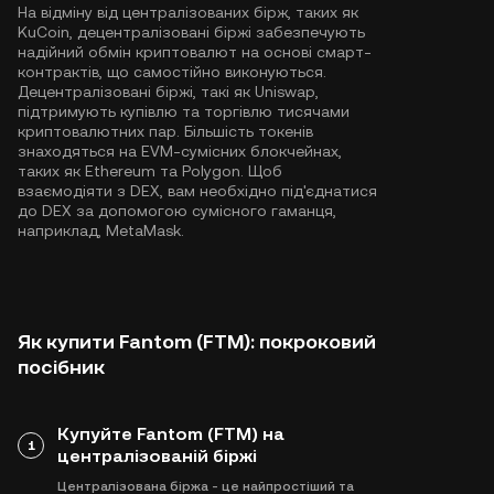
На відміну від централізованих бірж, таких як
KuCoin, децентралізовані біржі забезпечують
надійний обмін криптовалют на основі смарт-
контрактів, що самостійно виконуються.
Децентралізовані біржі, такі як Uniswap,
підтримують купівлю та торгівлю тисячами
криптовалютних пар. Більшість токенів
знаходяться на EVM-сумісних блокчейнах,
таких як
Ethereum
та
Polygon
. Щоб
взаємодіяти з DEX, вам необхідно під'єднатися
до DEX за допомогою сумісного гаманця,
наприклад, MetaMask.
Як купити Fantom (FTM): покроковий
посібник
Купуйте Fantom (FTM) на
1
централізованій біржі
Централізована біржа - це найпростіший та