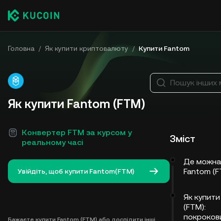
Головна
/
Як купити криптовалюту
/
Купити Fantom
Пошук інших
Як купити Fantom (FTM)
Конвертер FTM за курсом у
Зміст
реальному часі
Де можна
Fantom (
Увійдіть, щоб купити Fantom(FTM)
Як купити
(FTM):
покроков
Бажаєте купити Fantom (FTM) або дослідити інші