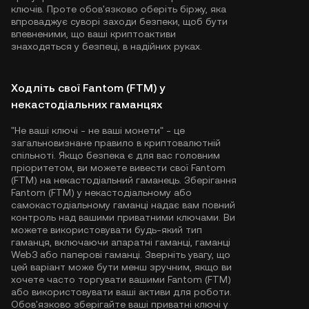
ключів. Проте обов'язково оберіть біржу, яка
впроваджує суворі заходи безпеки, щоб бути
впевненими, що ваші криптоактиви
знаходяться у безпеці, в надійних руках.
Ходліть свої Fantom (FTM) у
некастодіальних гаманцях
"Не ваші ключі - не ваші монети" - це
загальновизнане правило в криптовалютній
спільноті. Якщо безпека є для вас головним
пріоритетом, ви можете вивести свої Fantom
(FTM) на некастодіальний гаманець. Зберігання
Fantom (FTM) у некастодіальному або
самокастодіальному гаманці надає вам повний
контроль над вашими приватними ключами. Ви
можете використовувати будь-який тип
гаманця, включаючи апаратні гаманці, гаманці
Web3 або паперові гаманці. Зверніть увагу, що
цей варіант може бути менш зручним, якщо ви
хочете часто торгувати вашими Fantom (FTM)
або використовувати ваші активи для роботи.
Обов'язково зберігайте ваші приватні ключі у