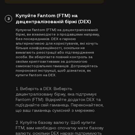
Купуйте Fantom (FTM) на
3
децентралізованій біржі (DEX)
Купуючи Fantom (FTM) на децентралізованій
біржі, ви взаємодієте з продавцями напряму,
без посередників. DEX є гарною
альтернативою для користувачів, які хочуть
більше конфіденційності, оскільки не
вимагають реєстрації або підтвердження
особи. Ви зберігаєте повний контроль за
своїми криптоактивами за допомогою
самокастодіальних гаманців. Дотримуйтесь
покрокової інструкції, щоб дізнатися, як
купити Fantom на DEX.
1.
Виберіть a DEX:
Виберіть
децентралізовану біржу, яка підтримує
Fantom (FTM). Відкрийте додаток DEX та
під'єднайте свій гаманець. Переконайтеся,
що ваш гаманець сумісний з мережею.
2.
Купуйте базову валюту:
Щоб купити
FTM, вам необхідно спочатку мати базову
валюту, оскільки DEX наразі підтримують