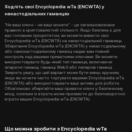
Ходліть свої Encyclopedia wTa (ENCWTA) у
некастодіальних гаманцях
"Не ваші ключі - не ваші монети" - це загальновизнане
правило в криптовалютній спільноті. Якщо безпека є для
вас головним пріоритетом, ви можете вивести свої
Encyclopedia wTa (ENCWTA) на некастодіальний гаманець.
Зберігання Encyclopedia wTa (ENCWTA) у некастодіальному
або самокастодіальному гаманці надає вам повний
контроль над вашими приватними ключами. Ви можете
використовувати будь-який тип гаманця, включаючи
апаратні гаманці, гаманці Web3 або паперові гаманці.
Зверніть увагу, що цей варіант може бути менш зручним,
якщо ви хочете часто торгувати вашими Encyclopedia wTa
(ENCWTA) або використовувати ваші активи для роботи.
Обов'язково зберігайте ваші приватні ключі у безпечному
місці, оскільки їх втрата може призвести до безповоротної
втрати ваших Encyclopedia wTa (ENCWTA).
Що можна зробити з Encyclopedia wTa