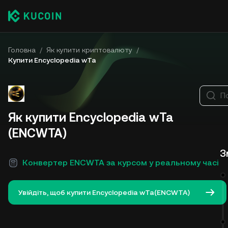
Головна
/
Як купити криптовалюту
/
Купити Encyclopedia wTa
П
Як купити Encyclopedia wTa
(ENCWTA)
З
Конвертер ENCWTA за курсом у реальному часі
Увійдіть, щоб купити Encyclopedia wTa(ENCWTA)