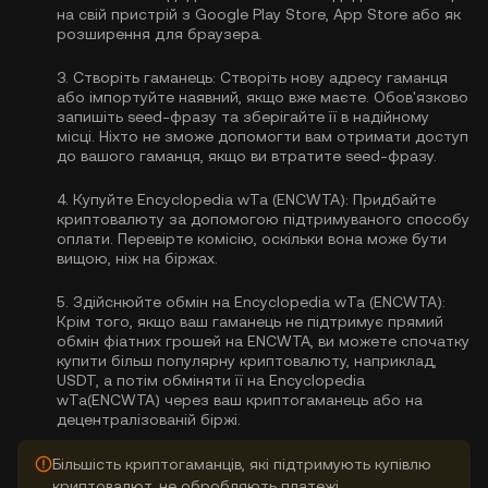
на свій пристрій з Google Play Store, App Store або як
розширення для браузера.
3.
Створіть гаманець:
Створіть нову адресу гаманця
або імпортуйте наявний, якщо вже маєте. Обов'язково
запишіть seed-фразу та зберігайте її в надійному
місці. Ніхто не зможе допомогти вам отримати доступ
до вашого гаманця, якщо ви втратите seed-фразу.
4.
Купуйте Encyclopedia wTa (ENCWTA):
Придбайте
криптовалюту за допомогою підтримуваного способу
оплати. Перевірте комісію, оскільки вона може бути
вищою, ніж на біржах.
5.
Здійснюйте обмін на Encyclopedia wTa (ENCWTA):
Крім того, якщо ваш гаманець не підтримує прямий
обмін фіатних грошей на ENCWTA, ви можете спочатку
купити більш популярну криптовалюту, наприклад,
USDT, а потім обміняти її на Encyclopedia
wTa(ENCWTA) через ваш криптогаманець або на
децентралізованій біржі.
Більшість криптогаманців, які підтримують купівлю
криптовалют, не обробляють платежі