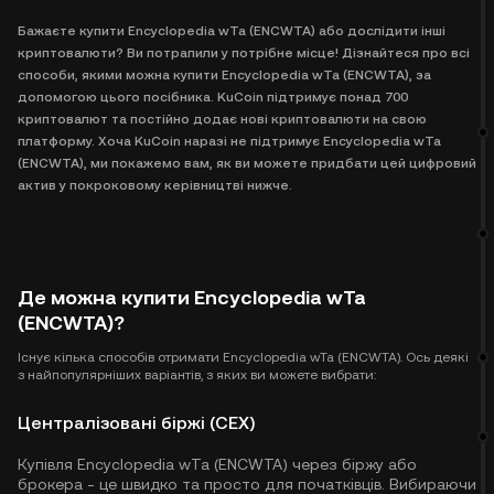
Бажаєте купити Encyclopedia wTa (ENCWTA) або дослідити інші
криптовалюти? Ви потрапили у потрібне місце! Дізнайтеся про всі
способи, якими можна купити Encyclopedia wTa (ENCWTA), за
допомогою цього посібника. KuCoin підтримує понад 700
криптовалют та постійно додає нові криптовалюти на свою
платформу. Хоча KuCoin наразі не підтримує Encyclopedia wTa
(ENCWTA), ми покажемо вам, як ви можете придбати цей цифровий
актив у покроковому керівництві нижче.
Де можна купити Encyclopedia wTa
(ENCWTA)?
Існує кілька способів отримати Encyclopedia wTa (ENCWTA). Ось деякі
з найпопулярніших варіантів, з яких ви можете вибрати:
Централізовані біржі (CEX)
Купівля Encyclopedia wTa (ENCWTA) через біржу або
брокера - це швидко та просто для початківців. Вибираючи