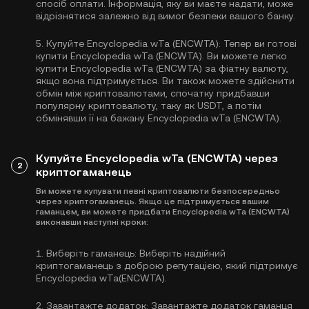
спосіб оплати. Інформація, яку ви маєте надати, може
відрізнятися залежно від вимог безпеки вашого банку.
5.
Купуйте Encyclopedia wTa (ENCWTA):
Тепер ви готові
купити Encyclopedia wTa (ENCWTA). Ви можете легко
купити Encyclopedia wTa (ENCWTA) за фіатну валюту,
якщо вона підтримується. Ви також можете здійснити
обмін між криптовалютами, спочатку придбавши
популярну криптовалюту, таку як
USDT
, а потім
обмінявши її на бажану Encyclopedia wTa (ENCWTA).
Купуйте Encyclopedia wTa (ENCWTA) через
2
криптогаманець
Ви можете купувати певні криптовалюти безпосередньо
через криптогаманець. Якщо це підтримується вашим
гаманцем, ви можете придбати Encyclopedia wTa (ENCWTA)
виконавши наступні кроки:
1.
Виберіть гаманець:
Виберіть надійний
криптогаманець з доброю репутацією, який підтримує
Encyclopedia wTa(ENCWTA).
2.
Завантажте додаток:
Завантажте додаток гаманця