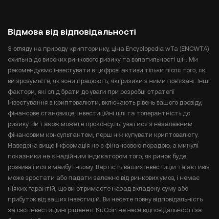
Відмова від відповідальності
З огляду на природу крипторинку, ціна Encyclopedia wTa (ENCWTA)
схильна до високих ринкового ризику та волатильності цін. Ми
рекомендуємо інвестувати в цифрові активи тільки після того, як
ви зрозумієте, як вони працюють, які ризики з ними пов'язані. Інші
фактори, які слід брати до уваги при розробці стратегії
інвестування в криптовалюти, включають рівень вашого досвіду,
фінансове становище, інвестиційні цілі та толерантність до
ризику. Ви також можете проконсультуватися з незалежним
фінансовим консультантом, перш ніж купувати криптовалюту.
Наведена вище інформація не є фінансовою порадою, а минулі
показники не є надійним індикатором того, як ринок буде
розвиватися в майбутньому. Вартість ваших інвестицій та активів
може зростати або падати залежно від ринкових умов, і немає
ніяких гарантій, що ви отримаєте назад вкладену суму або
прибуток від ваших інвестицій. Ви несете повну відповідальність
за свої інвестиційні рішення. KuCoin не несе відповідальності за