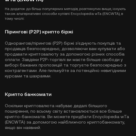
На додаток до більш популярних методів, розглянутих вище, існують
також альтернативні способи купівлі Encyclopedia wTa (ENCWTA), в
тому числі:
Пірингові (P2P) крипто біржі
Однорангові/пірингові (P2P) біржі з'єднують покупців та
продавців безпосередньо, дозволяючи вам купувати або
продавати криптовалюту за допомогою різних способів
оплати. Завдяки P2P-торгівлі ви маєте більше свободи у
виборі бажаних пропозицій та торгуєте безпосередньо з
контрагентами. Але пильнуйте за потенційно невигідними
курсами та шахраями.
Крипто банкомати
Оскільки криптовалюта набуває дедалі більшого
поширення, по всьому світу встановлюється все більше
крипто-банкоматів. Ви можете придбати Encyclopedia wTa
(ENCWTA) за допомогою найближчого криптобанкомату,
якщо він наявний.