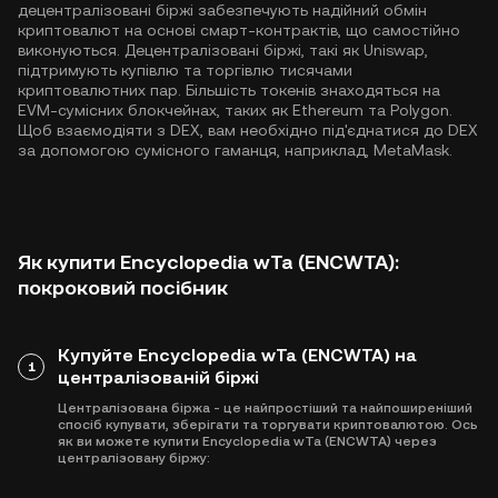
децентралізовані біржі забезпечують надійний обмін
криптовалют на основі смарт-контрактів, що самостійно
виконуються. Децентралізовані біржі, такі як Uniswap,
підтримують купівлю та торгівлю тисячами
криптовалютних пар. Більшість токенів знаходяться на
EVM-сумісних блокчейнах, таких як
Ethereum
та
Polygon
.
Щоб взаємодіяти з DEX, вам необхідно під'єднатися до DEX
за допомогою сумісного гаманця, наприклад, MetaMask.
Як купити Encyclopedia wTa (ENCWTA):
покроковий посібник
Купуйте Encyclopedia wTa (ENCWTA) на
1
централізованій біржі
Централізована біржа - це найпростіший та найпоширеніший
спосіб купувати, зберігати та торгувати криптовалютою. Ось
як ви можете купити Encyclopedia wTa (ENCWTA) через
централізовану біржу: