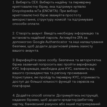
1.
Виберіть CEX:
Виберіть надійну та перевірену
криптовалютну біржу, яка підтримує купівлю
Encyclopedia wTa (ENCWTA). При виборі
криптовалютної біржі зважуйте простоту
використання, структуру комісій та підтримувані
способи оплати.
2.
Створіть акаунт:
Введіть необхідну інформацію та
встановіть надійний пароль. Активуйте
2FA за
допомогою Google Authenticator
та інші налаштування
безпеки, щоб додати додатковий рівень захисту
вашого акаунта.
3.
Верифікуйте свою особу:
Безпечна та авторитетна
біржа зазвичай попросить вас пройти
верифікацію
KYC
. Інформація, необхідна для KYC, залежить від
вашого громадянства та регіону проживання.
Користувачі, які пройдуть перевірку KYC, отримають
доступ до більшої кількості функцій та сервісів на
платформі.
4.
Додайте спосіб оплати:
Дотримуйтесь інструкцій,
наданих біржею, щоб додати кредитну/дебетову
картку, банківський рахунок або інший підтримуваний