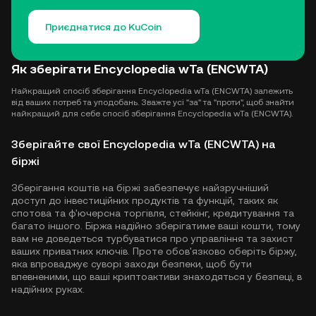
Приєднатися до KuCoin
Як зберігати Encyclopedia wTa (ENCWTA)
Найкращий спосіб зберігання Encyclopedia wTa (ENCWTA) залежить
від ваших потреб та уподобань. Зважте усі "за" та "проти", щоб знайти
найкращий для себе спосіб зберігання Encyclopedia wTa (ENCWTA).
Зберігайте свої Encyclopedia wTa (ENCWTA) на
біржі
Зберігання коштів на біржі забезпечує найзручніший
доступ до інвестиційних продуктів та функцій, таких як
спотова та ф'ючерсна торгівля, стейкінг, кредитування та
багато іншого. Біржа надійно зберігатиме ваші кошти, тому
вам не доведеться турбуватися про управління та захист
ваших приватних ключів. Проте обов'язково оберіть біржу,
яка впроваджує суворі заходи безпеки, щоб бути
впевненими, що ваші криптоактиви знаходяться у безпеці, в
надійних руках.