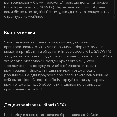
централізовану біржу, переконайтеся, що вона підтримує
Encyclopedia wTa (ENCWTA). Переконайтеся, що обрана
вами біржа має надійні безпеку, ліквідність та конкурентну
структуру комісійних.
Криптогаманці
Якщо безпека та повний контроль над вашими
криптоактивами є вашими головними пріоритетами, ви
можете придбати та зберігати Encyclopedia wTa (ENCWTA)
за допомогою некастодіального гаманця, такого як
KuCoin
Wallet
або MetaMask. Провідні криптогаманці Web3
дозволяють легко купувати або обмінювати тисячі
криптовалют. Знайдіть надійний криптогаманець з
розширенням для браузера або завантажте гаманець на
свій смартфон. Створіть або імпортуйте наявну адресу
криптогаманця, щоб зберігати, надсилати, отримувати
криптовалюту та NFT.
Децентралізовані біржі (DEX)
На відміну від централізованих бірж, таких як KuCoin,