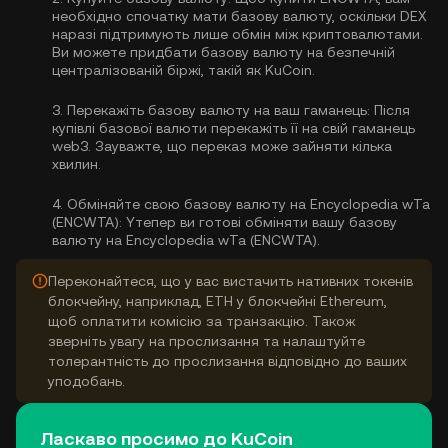
необхідно спочатку мати базову валюту, оскільки DEX
наразі підтримують лише обмін між криптовалютами.
Ви можете
придбати базову валюту
на безпечній
централізованій біржі, такій як KuCoin.
3.
Перекажіть базову валюту на ваш гаманець:
Після
купівлі базової валюти перекажіть її на свій гаманець
web3. Зауважте, що переказ може зайняти кілька
хвилин.
4.
Обміняйте свою базову валюту на Encyclopedia wTa
(ENCWTA):
Yтепер ви готові обміняти вашу базову
валюту на Encyclopedia wTa (ENCWTA).
Переконайтеся, що у вас вистачить нативних токенів
блокчейну, наприклад, ETH у блокчейні Ethereum,
щоб оплатити комісію за транзакцію. Також
зверніть увагу на прослизання та налаштуйте
толерантність до прослизання відповідно до ваших
уподобань.
Ласкаво просимо до KuCoin