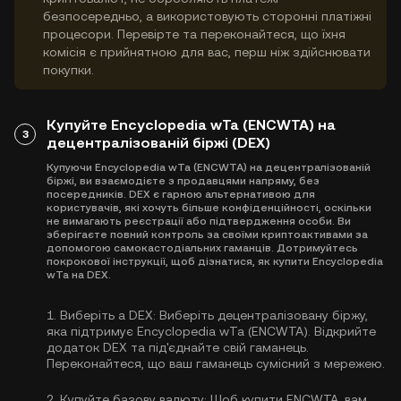
безпосередньо, а використовують сторонні платіжні
процесори. Перевірте та переконайтеся, що їхня
комісія є прийнятною для вас, перш ніж здійснювати
покупки.
Купуйте Encyclopedia wTa (ENCWTA) на
3
децентралізованій біржі (DEX)
Купуючи Encyclopedia wTa (ENCWTA) на децентралізованій
біржі, ви взаємодієте з продавцями напряму, без
посередників. DEX є гарною альтернативою для
користувачів, які хочуть більше конфіденційності, оскільки
не вимагають реєстрації або підтвердження особи. Ви
зберігаєте повний контроль за своїми криптоактивами за
допомогою самокастодіальних гаманців. Дотримуйтесь
покрокової інструкції, щоб дізнатися, як купити Encyclopedia
wTa на DEX.
1.
Виберіть a DEX:
Виберіть децентралізовану біржу,
яка підтримує Encyclopedia wTa (ENCWTA). Відкрийте
додаток DEX та під'єднайте свій гаманець.
Переконайтеся, що ваш гаманець сумісний з мережею.
2.
Купуйте базову валюту:
Щоб купити ENCWTA, вам