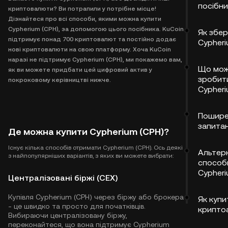
посібни
криптовалюти? Ви потрапили у потрібне місце!
Дізнайтеся про всі способи, якими можна купити
Cypherium (CPH), за допомогою цього посібника. KuCoin
Як збер
підтримує понад 700 криптовалют та постійно додає
Cypheri
нові криптовалюти на свою платформу. Хоча KuCoin
наразі не підтримує Cypherium (CPH), ми покажемо вам,
Що мо
як ви можете придбати цей цифровий актив у
зробит
покроковому керівництві нижче.
Cypheri
Пошире
запита
Де можна купити Cypherium (CPH)?
Існує кілька способів отримати Cypherium (CPH). Ось деякі
Альтер
з найпопулярніших варіантів, з яких ви можете вибрати:
способ
Cypheri
Централізовані біржі (CEX)
Купівля Cypherium (CPH) через біржу або брокера
Як купи
- це швидко та просто для початківців.
крипто
Вибираючи централізовану біржу,
переконайтеся, що вона підтримує Cypherium