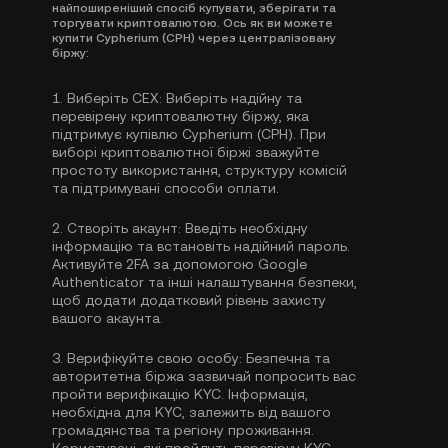
найпоширеніший спосіб купувати, зберігати та
торгувати криптовалютою. Ось як ви можете
купити Cypherium (CPH) через централізовану
біржу:
1.
Виберіть CEX:
Виберіть надійну та
перевірену криптовалютну біржу, яка
підтримує купівлю Cypherium (CPH). При
виборі криптовалютної біржі зважуйте
простоту використання, структуру комісій
та підтримувані способи оплати.
2.
Створіть акаунт:
Введіть необхідну
інформацію та встановіть надійний пароль.
Активуйте
2FA за допомогою Google
Authenticator
та інші налаштування безпеки,
щоб додати додатковий рівень захисту
вашого акаунта.
3.
Верифікуйте свою особу:
Безпечна та
авторитетна біржа зазвичай попросить вас
пройти
верифікацію KYC
. Інформація,
необхідна для KYC, залежить від вашого
громадянства та регіону проживання.