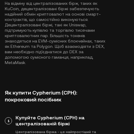
На відміну від централізованих бірж, таких як
KuCoin, децентралізовані біржі забезпечують
надійний обмін криптовалют на основі смарт-
контрактів, що самостійно виконуються.
Децентралізовані біржі, такі як Uniswap,
підтримують купівлю та торгівлю тисячами
криптовалютних пар. Більшість токенів
знаходяться на EVM-сумісних блокчейнах, таких
як
Ethereum
та
Polygon
. Щоб взаємодіяти з DEX,
вам необхідно під'єднатися до DEX за
допомогою сумісного гаманця, наприклад,
MetaMask.
Як купити Cypherium (CPH):
покроковий посібник
Купуйте Cypherium (CPH) на
1
централізованій біржі
Централізована біржа - це найпростіший та