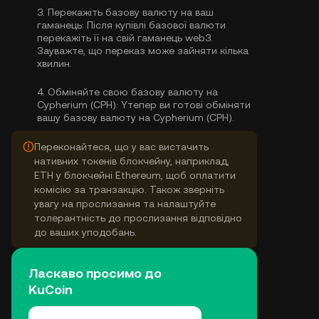
3.
Перекажіть базову валюту на ваш
гаманець:
Після купівлі базової валюти
перекажіть її на свій гаманець web3.
Зауважте, що переказ може зайняти кілька
хвилин.
4.
Обміняйте свою базову валюту на
Cypherium (CPH):
Yтепер ви готові обміняти
вашу базову валюту на Cypherium (CPH).
Переконайтеся, що у вас вистачить
нативних токенів блокчейну, наприклад,
ETH у блокчейні Ethereum, щоб оплатити
комісію за транзакцію. Також зверніть
увагу на прослизання та налаштуйте
толерантність до прослизання відповідно
до ваших уподобань.
Ласкаво просимо до
KuCoin