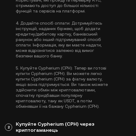
Користувачі, які пройдуть перевірку KYC,
отримають доступ до більшої кількості
функцій та сервісів на платформі.
4.
Додайте спосіб оплати:
Дотримуйтесь
інструкцій, наданих біржею, щоб додати
кредитну/дебетову картку, банківський
рахунок або інший підтримуваний спосіб
оплати. Інформація, яку ви маєте надати,
може відрізнятися залежно від вимог
безпеки вашого банку.
5.
Купуйте Cypherium (CPH):
Тепер ви готові
купити Cypherium (CPH). Ви можете легко
купити Cypherium (CPH) за фіатну валюту,
якщо вона підтримується. Ви також можете
здійснити обмін між криптовалютами,
спочатку придбавши популярну
криптовалюту, таку як
USDT
, а потім
обмінявши її на бажану Cypherium (CPH).
Купуйте Cypherium (CPH) через
2
криптогаманець