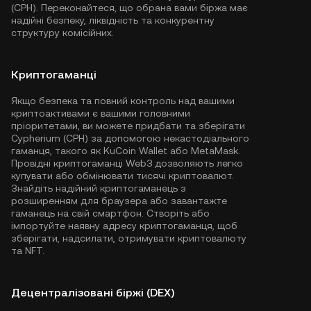
(CPH). Переконайтеся, що обрана вами біржа має
надійні безпеку, ліквідність та конкурентну
структуру комісійних.
Криптогаманці
Якщо безпека та повний контроль над вашими
криптоактивами є вашими головними
пріоритетами, ви можете придбати та зберігати
Cypherium (CPH) за допомогою некастодіального
гаманця, такого як
KuCoin Wallet
або MetaMask.
Провідні криптогаманці Web3 дозволяють легко
купувати або обмінювати тисячі криптовалют.
Знайдіть надійний криптогаманець з
розширенням для браузера або завантажте
гаманець на свій смартфон. Створіть або
імпортуйте наявну адресу криптогаманця, щоб
зберігати, надсилати, отримувати криптовалюту
та NFT.
Децентралізовані біржі (DEX)