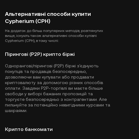
Альтернативні способи купити
Cypherium (CPH)
На додаток до більш популярних методів, розглянутих
вище, існують також альтернативні способи купівлі
Cypherium (CPH), в тому числі:
Пірингові (P2P) крипто біржі
Однорангові/пірингові (P2P) біржі з'єднують
покупців та продавців безпосередньо,
дозволяючи вам купувати або продавати
криптовалюту за допомогою різних способів
оплати. Завдяки P2P-торгівлі ви маєте більше
свободи у виборі бажаних пропозицій та
торгуєте безпосередньо з контрагентами. Але
пильнуйте за потенційно невигідними курсами та
шахраями.
Крипто банкомати