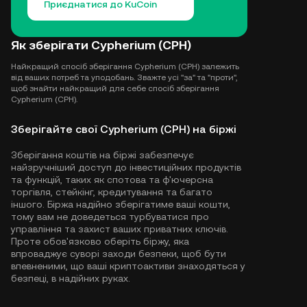
Приєднатися до KuCoin
Як зберігати Cypherium (CPH)
Найкращий спосіб зберігання Cypherium (CPH) залежить
від ваших потреб та уподобань. Зважте усі "за" та "проти",
щоб знайти найкращий для себе спосіб зберігання
Cypherium (CPH).
Зберігайте свої Cypherium (CPH) на біржі
Зберігання коштів на біржі забезпечує
найзручніший доступ до інвестиційних продуктів
та функцій, таких як спотова та ф'ючерсна
торгівля, стейкінг, кредитування та багато
іншого. Біржа надійно зберігатиме ваші кошти,
тому вам не доведеться турбуватися про
управління та захист ваших приватних ключів.
Проте обов'язково оберіть біржу, яка
впроваджує суворі заходи безпеки, щоб бути
впевненими, що ваші криптоактиви знаходяться у
безпеці, в надійних руках.