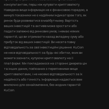
консультантом, перш ніж купувати криптовалюту.
Наведена вище інформація не є фінансовою порадою, а
минулі показники не є надійним індикатором того, як
ринок буде розвиватися в майбутньому. Вартість
ваших інвестицій та активів може зростати або
падати залежно від ринкових умов, і немає ніяких
гарантій, що ви отримаєте назад вкладену суму або
прибуток від ваших інвестицій. Ви несете повну
відповідальність за свої інвестиційні рішення. KuCoin
не несе відповідальності за будь-які збитки, яких ви
можете зазнати, купуючи криптовалюту на її
платформі. Ми покладаємося на сторонні джерела цін
та інших даних, пов'язаних з переліченими вище
криптовалютами, і не несемо відповідальності за їх
надійність або точність. Інформація надається вам
виключно для ознайомлення, без жодних гарантій
KuCoin.