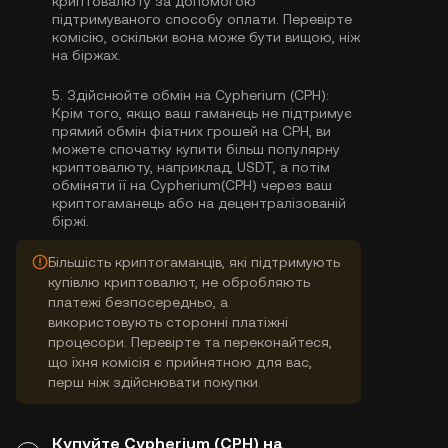
криптовалюту за допомогою
підтримуваного способу оплати. Перевірте
комісію, оскільки вона може бути вищою, ніж
на біржах.
5.
Здійснюйте обмін на Cypherium (CPH):
Крім того, якщо ваш гаманець не підтримує
прямий обмін фіатних грошей на CPH, ви
можете спочатку купити більш популярну
криптовалюту, наприклад, USDT, а потім
обміняти її на Cypherium(CPH) через ваш
криптогаманець або на децентралізованій
біржі.
Більшість криптогаманців, які підтримують
купівлю криптовалют, не обробляють
платежі безпосередньо, а
використовують сторонні платіжні
процесори. Перевірте та переконайтеся,
що їхня комісія є прийнятною для вас,
перш ніж здійснювати покупки.
Купуйте Cypherium (CPH) на