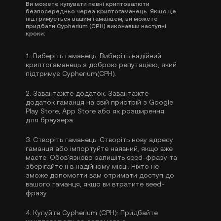
Ви можете купувати певні криптовалюти
безпосередньо через криптогаманець. Якщо це
підтримується вашим гаманцем, ви можете
придбати Cypherium (CPH) виконавши наступні
кроки:
1.
Виберіть гаманець:
Виберіть надійний
криптогаманець з доброю репутацією, який
підтримує Cypherium(CPH).
2.
Завантажте додаток:
Завантажте
додаток гаманця на свій пристрій з Google
Play Store, App Store або як розширення
для браузера.
3.
Створіть гаманець:
Створіть нову адресу
гаманця або імпортуйте наявний, якщо вже
маєте. Обов'язково запишіть seed-фразу та
зберігайте її в надійному місці. Ніхто не
зможе допомогти вам отримати доступ до
вашого гаманця, якщо ви втратите seed-
фразу.
4.
Купуйте Cypherium (CPH):
Придбайте