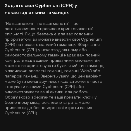
Ходліть свої Cypherium (CPH) у
некастодіальних гаманцях
"Не ваші ключі - не ваші монети" - це
загальновизнане правило в криптовалютній
спільноті. Якщо безпека є для вас головним
пріоритетом, ви можете вивести свої Cypherium
(CPH) на некастодіальний гаманець. Зберігання
Cypherium (CPH) у некастодіальному або
самокастодіальному гаманці надає вам повний
контроль над вашими приватними ключами. Ви
можете використовувати будь-який тип гаманця,
включаючи апаратні гаманці, гаманці Web3 або
паперові гаманці. Зверніть увагу, що цей варіант
може бути менш зручним, якщо ви хочете часто
торгувати вашими Cypherium (CPH) або
використовувати ваші активи для роботи.
Обов'язково зберігайте ваші приватні ключі у
безпечному місці, оскільки їх втрата може
призвести до безповоротної втрати ваших
Cypherium (CPH).