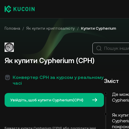
Головна
/
Як купити криптовалюту
/
Купити Cypherium
Пошук інш
Як купити Cypherium (CPH)
Конвертер CPH за курсом у реальному
Зміст
часі
Де мож
Cypheri
Увійдіть, щоб купити Cypherium(CPH)
Як купи
Cypheri
покрок
Бажаєте купити Cypherium (CPH) або дослідити інші