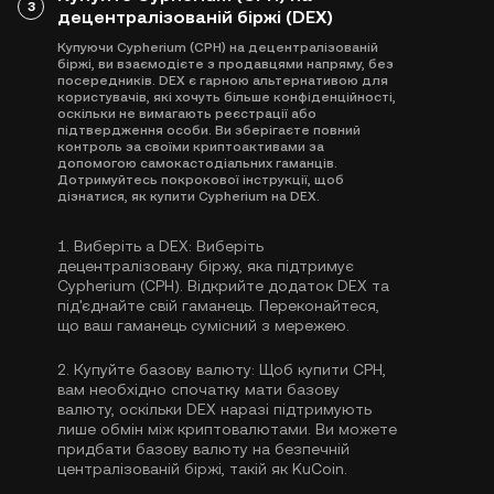
3
децентралізованій біржі (DEX)
Купуючи Cypherium (CPH) на децентралізованій
біржі, ви взаємодієте з продавцями напряму, без
посередників. DEX є гарною альтернативою для
користувачів, які хочуть більше конфіденційності,
оскільки не вимагають реєстрації або
підтвердження особи. Ви зберігаєте повний
контроль за своїми криптоактивами за
допомогою самокастодіальних гаманців.
Дотримуйтесь покрокової інструкції, щоб
дізнатися, як купити Cypherium на DEX.
1.
Виберіть a DEX:
Виберіть
децентралізовану біржу, яка підтримує
Cypherium (CPH). Відкрийте додаток DEX та
під'єднайте свій гаманець. Переконайтеся,
що ваш гаманець сумісний з мережею.
2.
Купуйте базову валюту:
Щоб купити CPH,
вам необхідно спочатку мати базову
валюту, оскільки DEX наразі підтримують
лише обмін між криптовалютами. Ви можете
придбати базову валюту
на безпечній
централізованій біржі, такій як KuCoin.