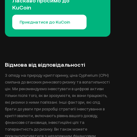
Ласкаво просимо до
KuCoin
Приєднатися до KuCoin
Відмова від відповідальності
З огляду на природу крипторинку, ціна Cypherium (CPH)
схильна до високих ринкового ризику та волатильності
цін. Ми рекомендуємо інвестувати в цифрові активи
тільки після того, як ви зрозумієте, як вони працюють,
які ризики з ними пов'язані. Інші фактори, які слід
брати до уваги при розробці стратегії інвестування в
криптовалюти, включають рівень вашого досвіду,
фінансове становище, інвестиційні цілі та
толерантність до ризику. Ви також можете
проконсультуватися з незалежним фінансовим