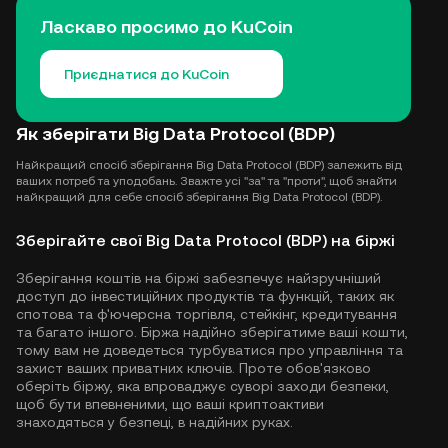
Ласкаво просимо до KuCoin
Приєднатися до KuCoin
Як зберігати Big Data Protocol (BDP)
Найкращий спосіб зберігання Big Data Protocol (BDP) залежить від
ваших потреб та уподобань. Зважте усі "за" та "проти", щоб знайти
найкращий для себе спосіб зберігання Big Data Protocol (BDP).
Зберігайте свої Big Data Protocol (BDP) на біржі
Зберігання коштів на біржі забезпечує найзручніший
доступ до інвестиційних продуктів та функцій, таких як
спотова та ф'ючерсна торгівля, стейкінг, кредитування
та багато іншого. Біржа надійно зберігатиме ваші кошти,
тому вам не доведеться турбуватися про управління та
захист ваших приватних ключів. Проте обов'язково
оберіть біржу, яка впроваджує суворі заходи безпеки,
щоб бути впевненими, що ваші криптоактиви
знаходяться у безпеці, в надійних руках.