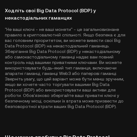
Ходліть свої Big Data Protocol (BDP) у
некастодіальних гаманцях
"Не ваші ключі - не ваші монети" - це загальновизнане
правило в криптовалютній спільноті. Якщо безпека є для
вас головним пріоритетом, ви можете вивести свої Big
Data Protocol (BDP) на некастодіальний гаманець.
Зберігання Big Data Protocol (BDP) у некастодіальному
або самокастодіальному гаманці надає вам повний
контроль над вашими приватними ключами. Ви можете
використовувати будь-який тип гаманця, включаючи
апаратні гаманці, гаманці Web3 або паперові гаманці.
Зверніть увагу, що цей варіант може бути менш зручним,
якщо ви хочете часто торгувати вашими Big Data
Protocol (BDP) або використовувати ваші активи для
роботи. Обов'язково зберігайте ваші приватні ключі у
безпечному місці, оскільки їх втрата може призвести до
безповоротної втрати ваших Big Data Protocol (BDP).