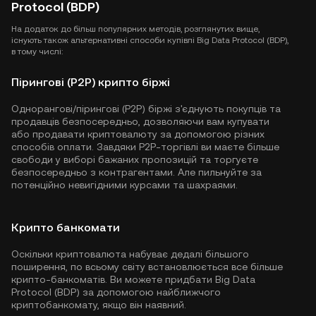
Protocol (BDP)
На додаток до більш популярних методів, розглянутих вище,
існують також альтернативні способи купівлі Big Data Protocol (BDP),
в тому числі:
Пірингові (P2P) крипто біржі
Однорангові/пірингові (P2P) біржі з'єднують покупців та
продавців безпосередньо, дозволяючи вам купувати
або продавати криптовалюту за допомогою різних
способів оплати. Завдяки P2P-торгівлі ви маєте більше
свободи у виборі бажаних пропозицій та торгуєте
безпосередньо з контрагентами. Але пильнуйте за
потенційно невигідними курсами та шахраями.
Крипто банкомати
Оскільки криптовалюта набуває дедалі більшого
поширення, по всьому світу встановлюється все більше
крипто-банкоматів. Ви можете придбати Big Data
Protocol (BDP) за допомогою найближчого
криптобанкомату, якщо він наявний.