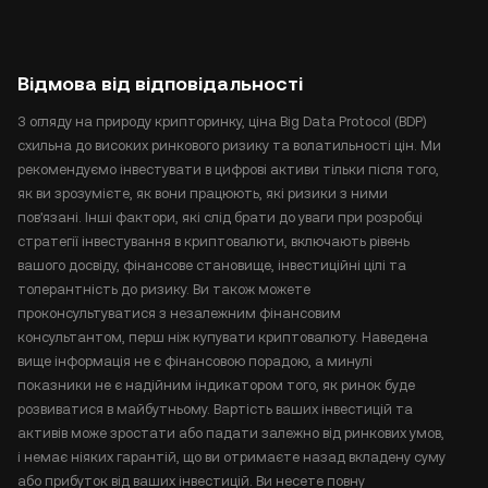
Відмова від відповідальності
З огляду на природу крипторинку, ціна Big Data Protocol (BDP)
схильна до високих ринкового ризику та волатильності цін. Ми
рекомендуємо інвестувати в цифрові активи тільки після того,
як ви зрозумієте, як вони працюють, які ризики з ними
пов'язані. Інші фактори, які слід брати до уваги при розробці
стратегії інвестування в криптовалюти, включають рівень
вашого досвіду, фінансове становище, інвестиційні цілі та
толерантність до ризику. Ви також можете
проконсультуватися з незалежним фінансовим
консультантом, перш ніж купувати криптовалюту. Наведена
вище інформація не є фінансовою порадою, а минулі
показники не є надійним індикатором того, як ринок буде
розвиватися в майбутньому. Вартість ваших інвестицій та
активів може зростати або падати залежно від ринкових умов,
і немає ніяких гарантій, що ви отримаєте назад вкладену суму
або прибуток від ваших інвестицій. Ви несете повну