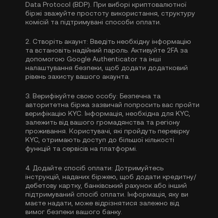
Data Protocol (BDP). При виборі криптовалютної
біржі зважуйте простоту використання, структуру
комісій та підтримувані способи оплати.
2.
Створіть акаунт:
Введіть необхідну інформацію
та встановіть надійний пароль. Активуйте
2FA за
допомогою Google Authenticator
та інші
налаштування безпеки, щоб додати додатковий
рівень захисту вашого акаунта.
3.
Верифікуйте свою особу:
Безпечна та
авторитетна біржа зазвичай попросить вас пройти
верифікацію KYC
. Інформація, необхідна для KYC,
залежить від вашого громадянства та регіону
проживання. Користувачі, які пройдуть перевірку
KYC, отримають доступ до більшої кількості
функцій та сервісів на платформі.
4.
Додайте спосіб оплати:
Дотримуйтесь
інструкцій, наданих біржею, щоб додати кредитну/
дебетову картку, банківський рахунок або інший
підтримуваний спосіб оплати. Інформація, яку ви
маєте надати, може відрізнятися залежно від
вимог безпеки вашого банку.