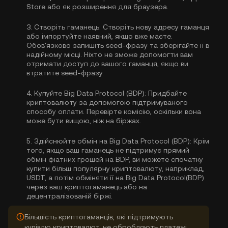
Store або як розширення для браузера.
3.
Створіть гаманець:
Створіть нову адресу гаманця
або імпортуйте наявний, якщо вже маєте.
Обов'язково запишіть seed-фразу та зберігайте її в
надійному місці. Ніхто не зможе допомогти вам
отримати доступ до вашого гаманця, якщо ви
втратите seed-фразу.
4.
Купуйте Big Data Protocol (BDP):
Придбайте
криптовалюту за допомогою підтримуваного
способу оплати. Перевірте комісію, оскільки вона
може бути вищою, ніж на біржах.
5.
Здійснюйте обмін на Big Data Protocol (BDP):
Крім
того, якщо ваш гаманець не підтримує прямий
обмін фіатних грошей на BDP, ви можете спочатку
купити більш популярну криптовалюту, наприклад,
USDT, а потім обміняти її на Big Data Protocol(BDP)
через ваш криптогаманець або на
децентралізованій біржі.
Більшість криптогаманців, які підтримують
купівлю криптовалют, не обробляють платежі