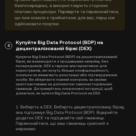
безпосередньо, а використовують сторонні
платіжні процесори. Перевірте та переконайтеся,
що їхня комісія є прийнятною для вас, перш ніж
здійснювати покупки.
Купуйте Big Data Protocol (BDP) на
3
децентралізованій біржі (DEX)
Купуючи Big Data Protocol (BDP) на децентралізованій
біржі, ви взаємодієте з продавцями напряму, без
посередників. DEX є гарною альтернативою для
користувачів, які хочуть більше конфіденційності,
оскільки не вимагають реєстрації або підтвердження
особи. Ви зберігаєте повний контроль за своїми
криптоактивами за допомогою самокастодіальних
гаманців. Дотримуйтесь покрокової інструкції, щоб
дізнатися, як купити Big Data Protocol на DEX.
1.
Виберіть a DEX:
Виберіть децентралізовану біржу,
яка підтримує Big Data Protocol (BDP). Відкрийте
додаток DEX та під'єднайте свій гаманець.
Переконайтеся, що ваш гаманець сумісний з
мережею.