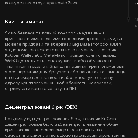
конкурентну структуру комісійних.
(
Я
Криптогаманці
к
Якщо безпека та повний контроль над вашими
криптоактивами є вашими головними пріоритетами, ви
можете придбати та зберігати Big Data Protocol (BDP)
за допомогою некастодіального гаманця, такого як
KuCoin Wallet
або MetaMask. Провідні криптогаманці
Web3 дозволяють легко купувати або обмінювати
тисячі криптовалют. Знайдіть надійний криптогаманець
з розширенням для браузера або завантажте гаманець
на свій смартфон. Створіть або імпортуйте наявну
адресу криптогаманця, щоб зберігати, надсилати,
отримувати криптовалюту та NFT.
Децентралізовані біржі (DEX)
На відміну від централізованих бірж, таких як KuCoin,
децентралізовані біржі забезпечують надійний обмін
криптовалют на основі смарт-контрактів, що
самостійно виконуються. Децентралізовані біржі, такі як