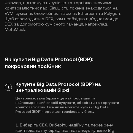
Uniswap, підтримують купівлю та торгівлю тисячами
криптовалютних пар. Більшість токенів знаходяться на
EVM-сумісних блокчейнах, таких як
Ethereum
та
Polygon
.
Щоб взаємодіяти з DEX, вам необхідно під'єднатися до
DEX за допомогою сумісного гаманця, наприклад,
MetaMask.
Як купити Big Data Protocol (BDP):
покроковий посібник
Купуйте Big Data Protocol (BDP) на
1
централізованій біржі
Централізована біржа - це найпростіший та
найпоширеніший спосіб купувати, зберігати та торгувати
криптовалютою. Ось як ви можете купити Big Data
Protocol (BDP) через централізовану біржу:
1.
Виберіть CEX:
Виберіть надійну та перевірену
криптовалютну біржу, яка підтримує купівлю Big