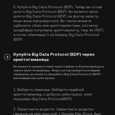
5.
Купуйте Big Data Protocol (BDP):
Тепер ви готові
купити Big Data Protocol (BDP). Ви можете легко
купити Big Data Protocol (BDP) за фіатну валюту,
якщо вона підтримується. Ви також можете
здійснити обмін між криптовалютами, спочатку
придбавши популярну криптовалюту, таку як
USDT
,
а потім обмінявши її на бажану Big Data Protocol
(BDP).
Купуйте Big Data Protocol (BDP) через
2
криптогаманець
Ви можете купувати певні криптовалюти безпосередньо
через криптогаманець. Якщо це підтримується вашим
гаманцем, ви можете придбати Big Data Protocol (BDP)
виконавши наступні кроки:
1.
Виберіть гаманець:
Виберіть надійний
криптогаманець з доброю репутацією, який
підтримує Big Data Protocol(BDP).
2.
Завантажте додаток:
Завантажте додаток
гаманця на свій пристрій з Google Play Store, App