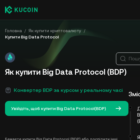
Головна
/
Як купити криптовалюту
/
Купити Big Data Protocol
Пошу
Як купити Big Data Protocol (BDP)
Конвертер BDP за курсом у реальному часі
Змі
Д
Увійдіть, щоб купити Big Data Protocol(BDP)
B
(
Я
Бажаєте купити Big Data Protocol (BDP) або дослідити інші