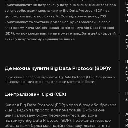
D
криптовалюти? Ви потрапили у потрібне місце! Дізнайтеся про
(
всі способи, якими можна купити Big Data Protocol (BDP), за
допомогою цього посібника. KuCoin підтримує понад 700
п
криптовалют та постійно додає нові криптовалюти на свою
платформу. Хоча KuCoin наразі не підтримує Big Data Protocol
(BDP), ми покажемо вам, як ви можете придбати цей цифровий
Я
актив у покроковому керівництві нижче.
D
(
з
Де можна купити Big Data Protocol (BDP)?
D
Існує кілька способів отримати Big Data Protocol (BDP). Ось деякі з
(
найпопулярніших варіантів, з яких ви можете вибрати:
Централізовані біржі (CEX)
з
Купівля Big Data Protocol (BDP) через біржу або брокера
- це швидко та просто для початківців. Вибираючи
А
централізовану біржу, переконайтеся, що вона
с
підтримує Big Data Protocol (BDP). Переконайтеся, що
B
обрана вами біржа має надійні безпеку, ліквідність та