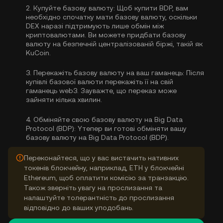
2.
Купуйте базову валюту:
Щоб купити BDP, вам
необхідно спочатку мати базову валюту, оскільки
DEX наразі підтримують лише обмін між
криптовалютами. Ви можете
придбати базову
валюту
на безпечній централізованій біржі, такій як
KuCoin.
3.
Перекажіть базову валюту на ваш гаманець:
Після
купівлі базової валюти перекажіть її на свій
гаманець web3. Зауважте, що переказ може
зайняти кілька хвилин.
4.
Обміняйте свою базову валюту на Big Data
Protocol (BDP):
Yтепер ви готові обміняти вашу
базову валюту на Big Data Protocol (BDP).
Переконайтеся, що у вас вистачить нативних
токенів блокчейну, наприклад, ETH у блокчейні
Ethereum, щоб оплатити комісію за транзакцію.
Також зверніть увагу на прослизання та
налаштуйте толерантність до прослизання
відповідно до ваших уподобань.