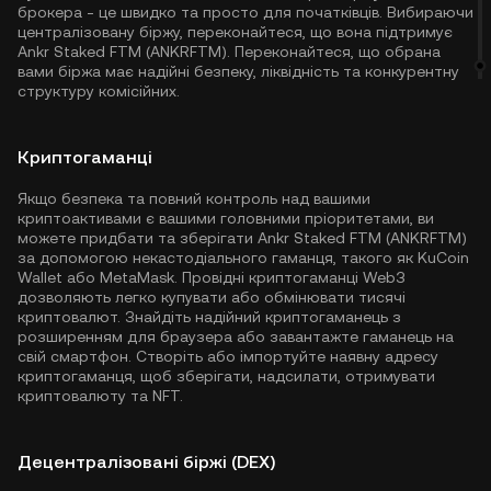
брокера - це швидко та просто для початківців. Вибираючи
централізовану біржу, переконайтеся, що вона підтримує
Ankr Staked FTM (ANKRFTM). Переконайтеся, що обрана
вами біржа має надійні безпеку, ліквідність та конкурентну
структуру комісійних.
Криптогаманці
Якщо безпека та повний контроль над вашими
криптоактивами є вашими головними пріоритетами, ви
можете придбати та зберігати Ankr Staked FTM (ANKRFTM)
за допомогою некастодіального гаманця, такого як
KuCoin
Wallet
або MetaMask. Провідні криптогаманці Web3
дозволяють легко купувати або обмінювати тисячі
криптовалют. Знайдіть надійний криптогаманець з
розширенням для браузера або завантажте гаманець на
свій смартфон. Створіть або імпортуйте наявну адресу
криптогаманця, щоб зберігати, надсилати, отримувати
криптовалюту та NFT.
Децентралізовані біржі (DEX)