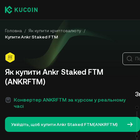
Головна
/
Як купити криптовалюту
/
Купити Ankr Staked FTM
П
Як купити Ankr Staked FTM
(ANKRFTM)
З
Конвертер ANKRFTM за курсом у реальному
часі
Увійдіть, щоб купити Ankr Staked FTM(ANKRFTM)