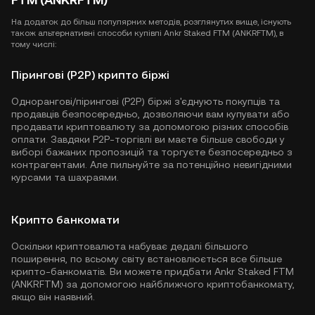
На додаток до більш популярних методів, розглянутих вище, існують
також альтернативні способи купівлі Ankr Staked FTM (ANKRFTM), в
тому числі:
Пірингові (P2P) крипто біржі
Однорангові/пірингові (P2P) біржі з'єднують покупців та
продавців безпосередньо, дозволяючи вам купувати або
продавати криптовалюту за допомогою різних способів
оплати. Завдяки P2P-торгівлі ви маєте більше свободи у
виборі бажаних пропозицій та торгуєте безпосередньо з
контрагентами. Але пильнуйте за потенційно невигідними
курсами та шахраями.
Крипто банкомати
Оскільки криптовалюта набуває дедалі більшого
поширення, по всьому світу встановлюється все більше
крипто-банкоматів. Ви можете придбати Ankr Staked FTM
(ANKRFTM) за допомогою найближчого криптобанкомату,
якщо він наявний.