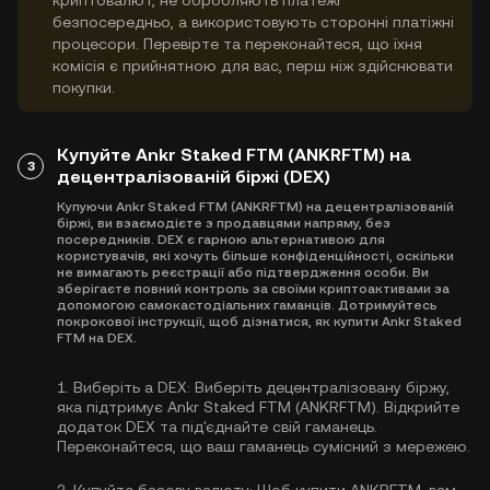
криптовалют, не обробляють платежі
безпосередньо, а використовують сторонні платіжні
процесори. Перевірте та переконайтеся, що їхня
комісія є прийнятною для вас, перш ніж здійснювати
покупки.
Купуйте Ankr Staked FTM (ANKRFTM) на
3
децентралізованій біржі (DEX)
Купуючи Ankr Staked FTM (ANKRFTM) на децентралізованій
біржі, ви взаємодієте з продавцями напряму, без
посередників. DEX є гарною альтернативою для
користувачів, які хочуть більше конфіденційності, оскільки
не вимагають реєстрації або підтвердження особи. Ви
зберігаєте повний контроль за своїми криптоактивами за
допомогою самокастодіальних гаманців. Дотримуйтесь
покрокової інструкції, щоб дізнатися, як купити Ankr Staked
FTM на DEX.
1.
Виберіть a DEX:
Виберіть децентралізовану біржу,
яка підтримує Ankr Staked FTM (ANKRFTM). Відкрийте
додаток DEX та під'єднайте свій гаманець.
Переконайтеся, що ваш гаманець сумісний з мережею.