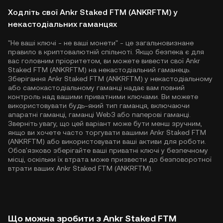
Ходліть свої Ankr Staked FTM (ANKRFTM) у
некастодіальних гаманцях
"Не ваші ключі - не ваші монети" - це загальновизнане
правило в криптовалютній спільноті. Якщо безпека є для
вас головним пріоритетом, ви можете вивести свої Ankr
Staked FTM (ANKRFTM) на некастодіальний гаманець.
Зберігання Ankr Staked FTM (ANKRFTM) у некастодіальному
або самокастодіальному гаманці надає вам повний
контроль над вашими приватними ключами. Ви можете
використовувати будь-який тип гаманця, включаючи
апаратні гаманці, гаманці Web3 або паперові гаманці.
Зверніть увагу, що цей варіант може бути менш зручним,
якщо ви хочете часто торгувати вашими Ankr Staked FTM
(ANKRFTM) або використовувати ваші активи для роботи.
Обов'язково зберігайте ваші приватні ключі у безпечному
місці, оскільки їх втрата може призвести до безповоротної
втрати ваших Ankr Staked FTM (ANKRFTM).
Що можна зробити з Ankr Staked FTM