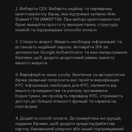
1.
Виберіть CEX:
Виберіть надійну та перевірену
криптовалютну біржу, яка підтримує купівлю Ankr
Staked FTM (ANKRFTM). При виборі криптовалютної
біржі зважуйте простоту використання, структуру
комісій та підтримувані способи оплати.
2.
Створіть акаунт:
Введіть необхідну інформацію та
встановіть надійний пароль. Активуйте
2FA за
допомогою Google Authenticator
та інші налаштування
безпеки, щоб додати додатковий рівень захисту
вашого акаунта.
3.
Верифікуйте свою особу:
Безпечна та авторитетна
біржа зазвичай попросить вас пройти
верифікацію
KYC
. Інформація, необхідна для KYC, залежить від
вашого громадянства та регіону проживання.
Користувачі, які пройдуть перевірку KYC, отримають
доступ до більшої кількості функцій та сервісів на
платформі.
4.
Додайте спосіб оплати:
Дотримуйтесь інструкцій,
наданих біржею, щоб додати кредитну/дебетову
картку, банківський рахунок або інший підтримуваний