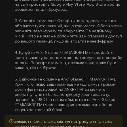
на свій пристрій з Google Play Store, App Store або як
розширення для браузера.
3.
Створіть гаманець:
Створіть нову адресу гаманця
або імпортуйте наявний, якщо вже маєте. Обов'язково
запишіть seed-фразу та зберігайте її в надійному
місці. Ніхто не зможе допомогти вам отримати доступ
до вашого гаманця, якщо ви втратите seed-фразу.
4.
Купуйте Ankr Staked FTM (ANKRFTM):
Придбайте
криптовалюту за допомогою підтримуваного способу
оплати. Перевірте комісію, оскільки вона може бути
вищою, ніж на біржах.
5.
Здійснюйте обмін на Ankr Staked FTM (ANKRFTM):
Крім того, якщо ваш гаманець не підтримує прямий
обмін фіатних грошей на ANKRFTM, ви можете
спочатку купити більш популярну криптовалюту,
наприклад, USDT, а потім обміняти її на Ankr Staked
FTM(ANKRFTM) через ваш криптогаманець або на
децентралізованій біржі.
Більшість криптогаманців, які підтримують купівлю