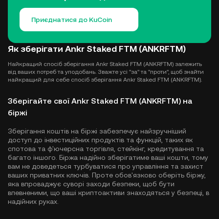
Приєднатися до KuCoin
Як зберігати Ankr Staked FTM (ANKRFTM)
Найкращий спосіб зберігання Ankr Staked FTM (ANKRFTM) залежить
від ваших потреб та уподобань. Зважте усі "за" та "проти", щоб знайти
найкращий для себе спосіб зберігання Ankr Staked FTM (ANKRFTM).
Зберігайте свої Ankr Staked FTM (ANKRFTM) на
біржі
Зберігання коштів на біржі забезпечує найзручніший
доступ до інвестиційних продуктів та функцій, таких як
спотова та ф'ючерсна торгівля, стейкінг, кредитування та
багато іншого. Біржа надійно зберігатиме ваші кошти, тому
вам не доведеться турбуватися про управління та захист
ваших приватних ключів. Проте обов'язково оберіть біржу,
яка впроваджує суворі заходи безпеки, щоб бути
впевненими, що ваші криптоактиви знаходяться у безпеці, в
надійних руках.