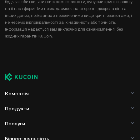
будь-які збитки, яких ви можете зазнати, купуючи криптовалюту
на її платформі. Ми покладаємося на сторонні джерела цін та
інших даних, пов'язаних з переліченими вище криптовалютами, і
не несемо відповідальності за їх надійність або точність.
Інформація надається вам виключно для ознайомлення, без
жодних гарантій KuCoin.
Компанія
Продукти
Послуги
Бізнес-діяльність