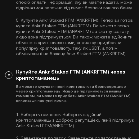
спосіб оплати. Інформація, яку ви маєте надати, може
відрізнятися залежно від вимог безпеки вашого банку.
5.
Купуйте Ankr Staked FTM (ANKRFTM):
Тепер ви готові
купити Ankr Staked FTM (ANKRFTM). Ви можете легко
купити Ankr Staked FTM (ANKRFTM) за фіатну валюту,
якщо вона підтримується. Ви також можете здійснити
обмін між криптовалютами, спочатку придбавши
популярну криптовалюту, таку як
USDT
, а потім
обмінявши її на бажану Ankr Staked FTM (ANKRFTM).
Купуйте Ankr Staked FTM (ANKRFTM) через
2
криптогаманець
Ви можете купувати певні криптовалюти безпосередньо
через криптогаманець. Якщо це підтримується вашим
гаманцем, ви можете придбати Ankr Staked FTM (ANKRFTM)
виконавши наступні кроки:
1.
Виберіть гаманець:
Виберіть надійний
криптогаманець з доброю репутацією, який підтримує
Ankr Staked FTM(ANKRFTM).
2.
Завантажте додаток:
Завантажте додаток гаманця