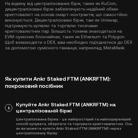
На відміну від централізованих бірж, таких як KuCoin,
децентралізовані біржі забезпечують надійний обмін
криптовалют на основі смарт-контрактів, що самостійно
виконуються. Децентралізовані біржі, такі як Uniswap,
підтримують купівлю та торгівлю тисячами
криптовалютних пар. Більшість токенів знаходяться на
EVM-сумісних блокчейнах, таких як
Ethereum
та
Polygon
.
Щоб взаємодіяти з DEX, вам необхідно під'єднатися до DEX
за допомогою сумісного гаманця, наприклад, MetaMask.
Як купити Ankr Staked FTM (ANKRFTM):
покроковий посібник
Купуйте Ankr Staked FTM (ANKRFTM) на
1
централізованій біржі
Централізована біржа - це найпростіший та найпоширеніший
спосіб купувати, зберігати та торгувати криптовалютою. Ось
як ви можете купити Ankr Staked FTM (ANKRFTM) через
централізовану біржу: