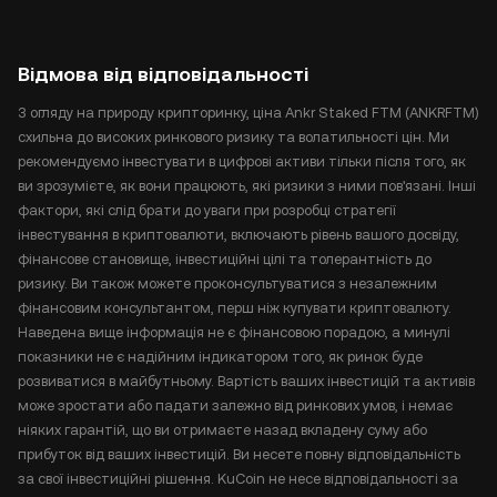
Відмова від відповідальності
З огляду на природу крипторинку, ціна Ankr Staked FTM (ANKRFTM)
схильна до високих ринкового ризику та волатильності цін. Ми
рекомендуємо інвестувати в цифрові активи тільки після того, як
ви зрозумієте, як вони працюють, які ризики з ними пов'язані. Інші
фактори, які слід брати до уваги при розробці стратегії
інвестування в криптовалюти, включають рівень вашого досвіду,
фінансове становище, інвестиційні цілі та толерантність до
ризику. Ви також можете проконсультуватися з незалежним
фінансовим консультантом, перш ніж купувати криптовалюту.
Наведена вище інформація не є фінансовою порадою, а минулі
показники не є надійним індикатором того, як ринок буде
розвиватися в майбутньому. Вартість ваших інвестицій та активів
може зростати або падати залежно від ринкових умов, і немає
ніяких гарантій, що ви отримаєте назад вкладену суму або
прибуток від ваших інвестицій. Ви несете повну відповідальність
за свої інвестиційні рішення. KuCoin не несе відповідальності за