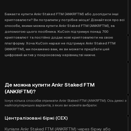
Бажаєте купити Ankr Staked FTM (ANKRFTM) або дослідити інші
криптовалюти? Ви потрапили у потрібне місце! Дізнайтеся про всі
способи, якими можна купити Ankr Staked FTM (ANKRFTM), за
допомогою цього посібника. KuCoin підтримує понад 700
криптовалют та постійно додає нові криптовалюти на свою
платформу. Хоча KuCoin наразі не підтримує Ankr Staked FTM
(ANKRFTM), ми покажемо вам, як ви можете придбати цей
цифровий актив у покроковому керівництві нижче.
Де можна купити Ankr Staked FTM
(ANKRFTM)?
Існує кілька способів отримати Ankr Staked FTM (ANKRFTM). Ось деякі з
найпопулярніших варіантів, з яких ви можете вибрати:
Централізовані біржі (CEX)
Купівля Ankr Staked FTM (ANKRFTM) через біржу або