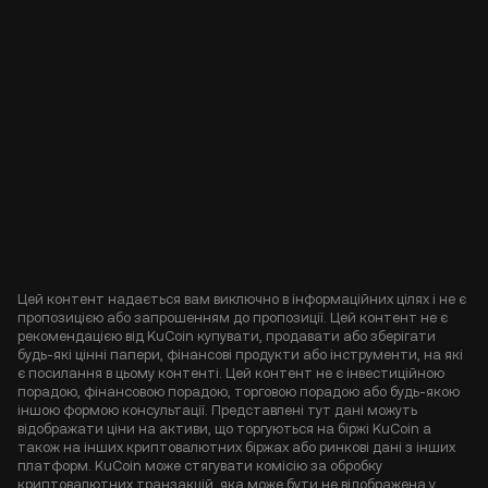
Цей контент надається вам виключно в інформаційних цілях і не є
пропозицією або запрошенням до пропозиції. Цей контент не є
рекомендацією від KuCoin купувати, продавати або зберігати
будь-які цінні папери, фінансові продукти або інструменти, на які
є посилання в цьому контенті. Цей контент не є інвестиційною
порадою, фінансовою порадою, торговою порадою або будь-якою
іншою формою консультації. Представлені тут дані можуть
відображати ціни на активи, що торгуються на біржі KuCoin а
також на інших криптовалютних біржах або ринкові дані з інших
платформ. KuCoin може стягувати комісію за обробку
криптовалютних транзакцій, яка може бути не відображена у