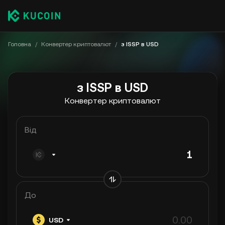
Головна
/
Конвертер криптовалют
/
з ISSP в USD
з ISSP в USD
Конвертер криптовалют
Від
До
USD