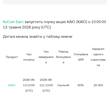
KuCoin Earn
запустить гнучку акцію KAIO (KAIO) о 10:00:00
13 травня 2026 року (UTC).
Деталі можна знайти у таблиці нижче:
Хардкап
Час
Період
Час
Очікувана
одного
Продукт
завершенн
блокуванн
початку
APR
користува
я
я
ча
2026-05-
2026-08-
KAIO
13 10:00
111 10:00
Гнучкий
50%
20 000
(UTC)
(UTC)