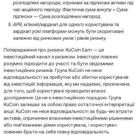
розподілені нагороди, отримані за підписані активи під
час акційного періоду. Фактична сума викупу = Сума
підписки — Сума розподілених нагород.
APR, м’який/хардкап для одного користувача та
хардкап усієї платформи можуть бути скориговані
залежно від ринкових умов і рівнів ризику.
Попередження про ризики: KuCoin Earn — це
інвестиційний канал з ризиком. Інвестори повинні
розумно підходити до участі та бути свідомими
інвестиційних ризиків. Група KuCoin не несе
відповідальності за прибутки або збитки користувачів
від інвестицій. Інформація, яку ми надаємо, призначена
для того, щоб користувачі проводили власні
дослідження. Це не є інвестиційною порадою. Група
KuCoin залишає за собою право остаточної інтерпретації
акції. KuCoin не несе відповідальності за будь-які втрати
активів, спричинені власними інвестиційними рішеннями
або пов’язаними діями користувача, і користувач
повинен брати на себе повну відповідальність.