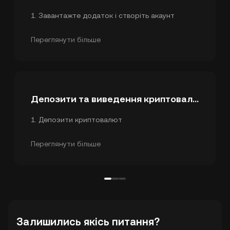
1
.
Завантажте додаток і створіть акаунт
2
.
Верифікація особи
3
.
Налаштування безпеки
Переглянути більше
Депозити та виведення криптовалют
1
.
Депозити криптовалют
2
.
Виведення криптовалют
3
.
Внутрішній переказ
Переглянути більше
Залишились якісь питання?