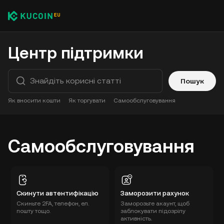
Центр підтримки
Пошук
Як вносити кошти
Як торгувати
Самообслуговування
Самообслуговування
Скинути автентифікацію
Заморозити рахунок
Скиньте 2FA, телефон, ел.
Заморозьте акаунт, щоб
пошту тощо.
заблокувати підозрілу
активність.