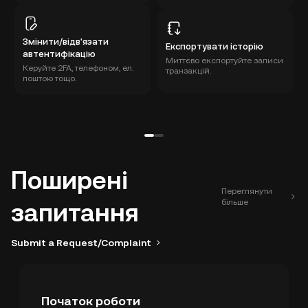
Змінити/відв'язати
Експортувати історію
автентифікацію
Миттєво експортуйте записи
Керуйте 2FA, телефоном, ел.
транзакцій.
поштою тощо.
Поширені
Переглянути
більше
запитання
Submit a Request/Complaint
Початок роботи