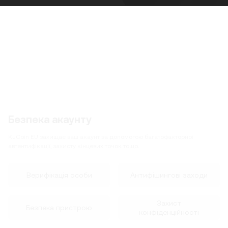
Безпека акаунту
KuCoin EU захищає ваш акаунт за допомогою багатофакторної
автентифікації, захисту кінцевих точок тощо.
Верифікація особи
Антифішингові заходи
Захист
Безпека пристрою
конфіденційності