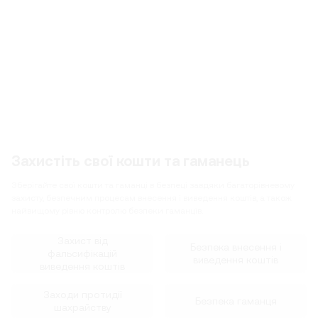
Захистіть свої кошти та гаманець
Зберігайте свої кошти та гаманці в безпеці завдяки багаторівневому
захисту, безпечним процесам внесення і виведення коштів, а також
найвищому рівню контролю безпеки гаманців.
Захист від
Безпека внесення і
фальсифікацій
виведення коштів
виведення коштів
Заходи протидії
Безпека гаманця
шахрайству