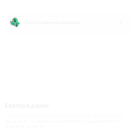
Підтвердження резервів
Безпека даних
Стандартизовані практики забезпечують безпеку даних протягом
усього їхнього життєвого циклу, від створення та використання до
зберігання і знищення.