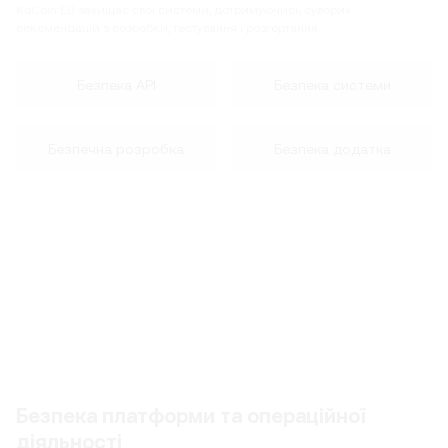
KuCoin EU захищає свої системи, дотримуючись суворих
рекомендацій з розробки, тестування і розгортання.
Безпека API
Безпека системи
Безпечна розробка
Безпека додатка
Безпека платформи та операційної
діяльності