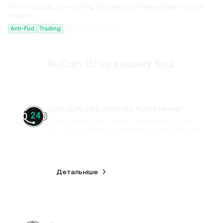
Anti-FUD 101: Everything You Need to Know About FUD In
Crypto
Anti-Fud
Trading
2022-08-02 18:04:07
KuCoin EU на вашому боці
Цілодобова служба підтримки
Звертайтеся до служби підтримки KuCoin
EU з будь-якими питаннями в будь-який час.
Детальніше