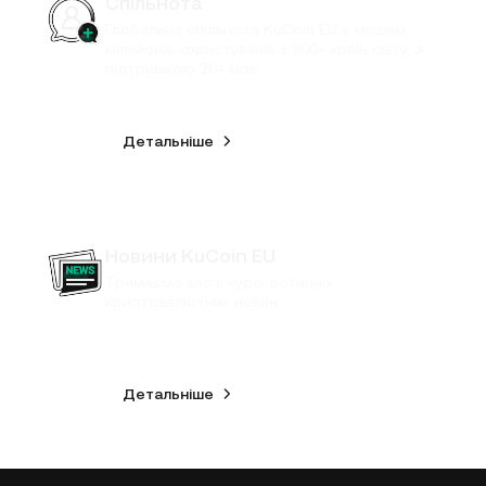
Спільнота
Глобальна спільнота KuCoin EU є місцем
мільйонів користувачів з 200+ країн світу, з
підтримкою 20+ мов.
Детальніше
Новини KuCoin EU
Тримаємо вас в курсі останніх
криптовалютних новин.
Детальніше