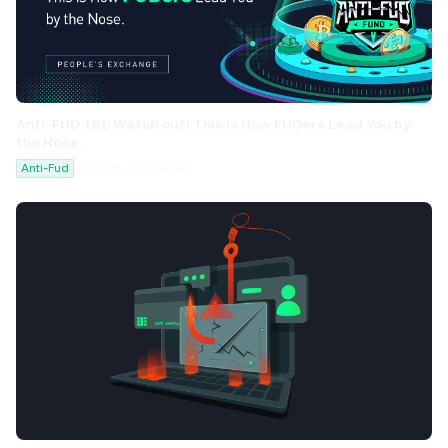
Anti-FUD 101: Watch out! This is How FUDers Lead You by
the Nose.
Anti-Fud
2022-08-11 19:43:44