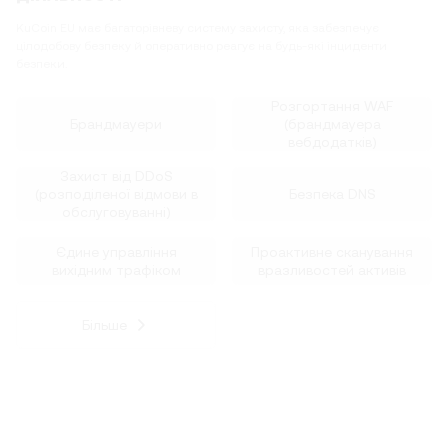
KuCoin EU має багаторівневу систему захисту, яка забезпечує
цілодобову безпеку й оперативно реагує на будь-які інциденти
безпеки.
Розгортання WAF
Брандмауери
(брандмауера
вебдодатків)
Захист від DDoS
(розподіленої відмови в
Безпека DNS
обслуговуванні)
Єдине управління
Проактивне сканування
вихідним трафіком
вразливостей активів
Більше