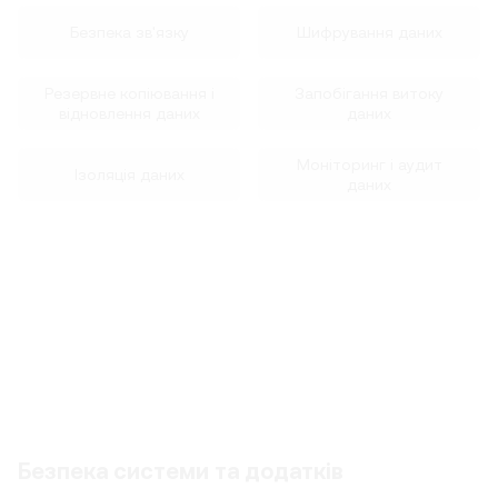
Безпека зв'язку
Шифрування даних
Резервне копіювання і
Запобігання витоку
відновлення даних
даних
Моніторинг і аудит
Ізоляція даних
даних
Безпека системи та додатків