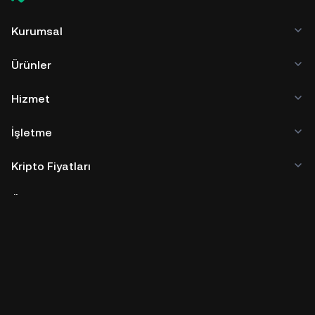
Kurumsal
Ürünler
Hizmet
İşletme
Kripto Fiyatları
Öğren
Geliştirici
Uygulama İndirme
Topluluklar