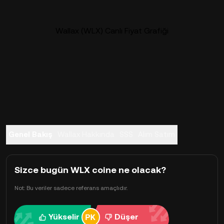
Wallax (WLX) Canlı Fiyat Grafiği
Genel Bakış
Wallax Hakkında
SSS
Alım Satım
Sizce bugün WLX coine ne olacak?
Not: Bu veriler sadece referans amaçlıdır.
Yükselir
Düşer