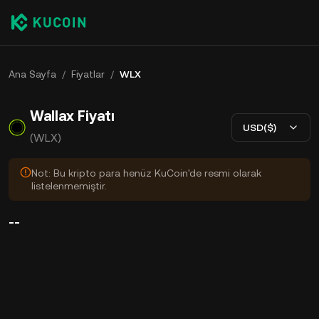
Ana Sayfa
/
Fiyatlar
/
WLX
Wallax Fiyatı
USD($)
(WLX)
Not: Bu kripto para henüz KuCoin'de resmi olarak
listelenmemiştir.
--