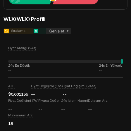
WLX(WLX) Profili
Sıralama
--
--
Genişlet
Fiyat Aralığı (24s)
24s En Düşük
24s En Yüksek
--
--
ATH
Fiyat Değişimi (1sa)
Fiyat Değişimi (24sa)
$0,001155
--
--
Fiyat Değişimi (7g)
Piyasa Değeri
24s İşlem Hacmi
Dolaşım Arzı
--
--
--
--
Maksimum Arz
1B