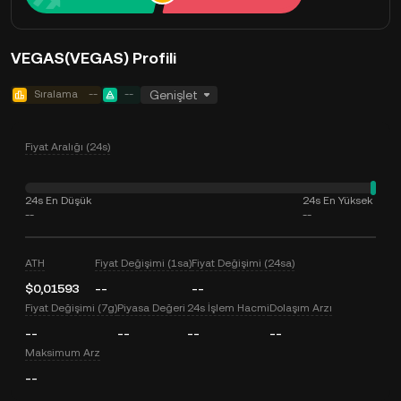
VEGAS(VEGAS) Profili
Sıralama
--
--
Genişlet
Fiyat Aralığı (24s)
24s En Düşük
24s En Yüksek
--
--
ATH
Fiyat Değişimi (1sa)
Fiyat Değişimi (24sa)
$0,01593
--
--
Fiyat Değişimi (7g)
Piyasa Değeri
24s İşlem Hacmi
Dolaşım Arzı
--
--
--
--
Maksimum Arz
--