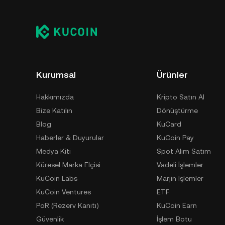
saklama cüzdanında güvenle Test saklayabilir
cüzdanı (web tarayıcısında, mobil cihazda veya
taraf bir kripto saklama hizmeti veya kağıt cüzd
Kurumsal
Ürünler
Hakkımızda
Kripto Satın Al
Bize Katılın
Dönüştürme
Blog
KuCard
Haberler & Duyurular
KuCoin Pay
Medya Kiti
Spot Alım Satım
Küresel Marka Elçisi
Vadeli İşlemler
KuCoin Labs
Marjin İşlemler
KuCoin Ventures
ETF
PoR (Rezerv Kanıtı)
KuCoin Earn
Güvenlik
İşlem Botu