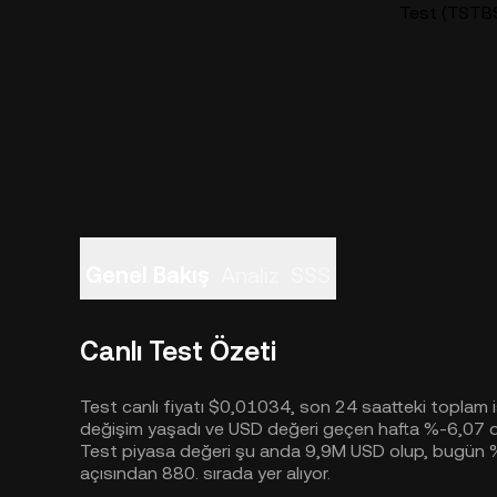
Test (TSTBSC
Genel Bakış
Analiz
SSS
Canlı Test Özeti
Test canlı fiyatı $0,01034, son 24 saatteki toplam 
değişim yaşadı ve USD değeri geçen hafta %-6,07 
Test piyasa değeri şu anda 9,9M USD olup, bugün %+
açısından 880. sırada yer alıyor.