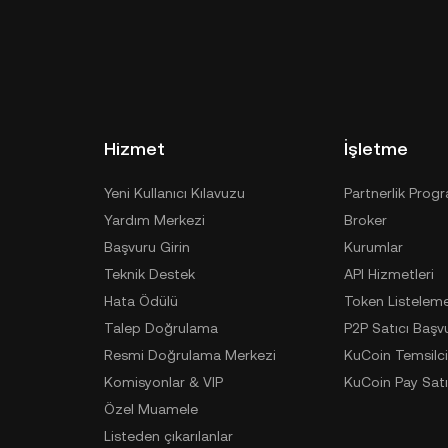
siniz. TSTBSC diğer yöntemlerden olan; denetimsiz
 laptop/PC ile kullanılır), donanım cüzdanı, üçüncü
anı ile de saklanabilir.
Hizmet
İşletme
Yeni Kullanıcı Kılavuzu
Partnerlik Prog
Yardım Merkezi
Broker
Başvuru Girin
Kurumlar
Teknik Destek
API Hizmetleri
Hata Ödülü
Token Listelem
Talep Doğrulama
P2P Satıcı Başv
Resmi Doğrulama Merkezi
KuCoin Temsilci
Komisyonlar & VIP
KuCoin Pay Satı
Özel Muamele
Listeden çıkarılanlar