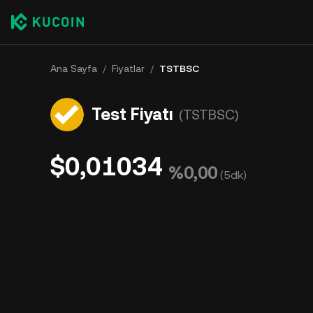
Ana Sayfa
/
Fiyatlar
/
TSTBSC
Test Fiyatı
(TSTBSC)
$0,01034
%0,00
(
5dk
)