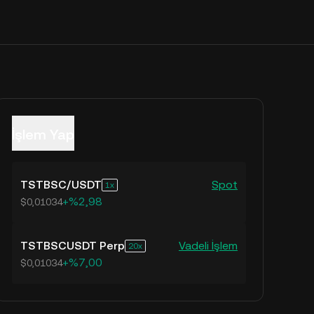
İşlem Yap
TSTBSC
/
USDT
Spot
1
+%2,98
$0,01034
TSTBSCUSDT Perp
Vadeli İşlem
20
+%7,00
$0,01034