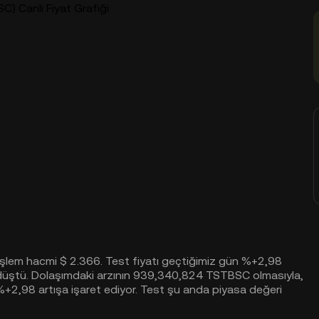
) Canlı Fiyat Grafiği
işlem hacmi $ 2.366. Test fiyatı geçtiğimiz gün %+2,98
düştü. Dolaşımdaki arzının 939,340,824 TSTBSC olmasıyla,
2,98 artışa işaret ediyor. Test şu anda piyasa değeri