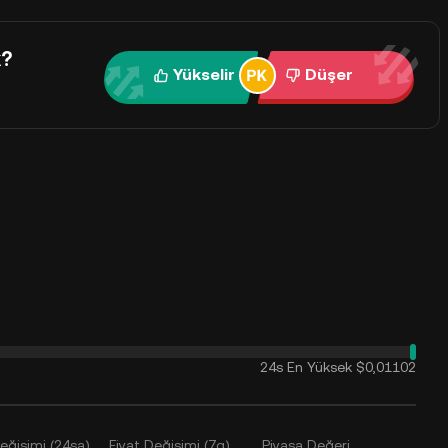
k?
Yükselir
Düşer
24s En Yüksek
$0,01102
Değişimi (24sa)
Fiyat Değişimi (7g)
Piyasa Değeri