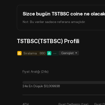
Sizce bugün TSTBSC coine ne olaca
Not: Bu veriler sadece referans amaçlıdır.
TSTBSC(TSTBSC) Profili
Genişlet
Sıralama
880
--
Fiyat Aralığı (24s)
24s En Düşük
$0,009938
ATH
Fiyat Değişimi (1sa)
Fiyat 