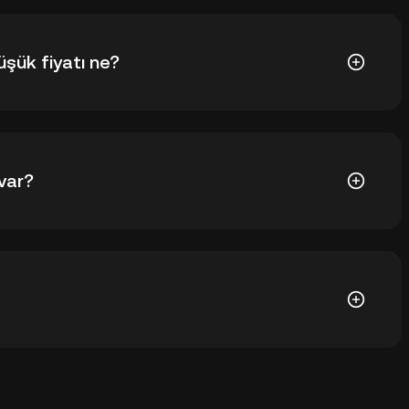
ı $0,5237. TSTBSC şu anki fiyatı, tüm zamanların en
şük fiyatı ne?
 $0,0₄4935. TSTBSC şu anki fiyatı, tüm zamanların en
var?
340.824 TSTBSC var. TSTBSC maksimum arzı 1B.
şelenmenize gerek kalmadan KuCoin borsasındaki