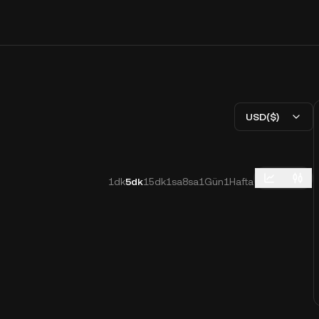
USD($)
1dk
5dk
15dk
1sa
8sa
1Gün
1Hafta