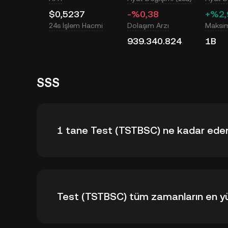
$0,5237
-%0,38
+%2,
24s İşlem Hacmi
Dolaşım Arzı
Maksi
939.340.824
1B
SSS
1 tane Test (TSTBSC) ne kadar ede
KuCoin, Test (TSTBSC) için gerçek zamanlı günc
Test (TSTBSC) tüm zamanların en yü
yanı sıra piyasa duyarlılığından da etkilenir. G
KuCoin Hesaplayıcıyı kullanabilirsiniz.