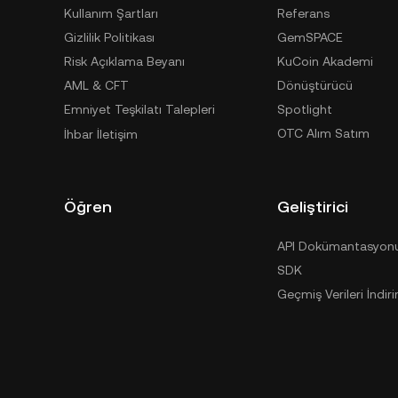
Kullanım Şartları
Referans
Gizlilik Politikası
GemSPACE
Risk Açıklama Beyanı
KuCoin Akademi
AML & CFT
Dönüştürücü
Emniyet Teşkilatı Talepleri
Spotlight
OTC Alım Satım
İhbar İletişim
Öğren
Geliştirici
API Dokümantasyon
SDK
Geçmiş Verileri İndiri