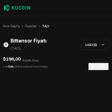
Ana Sayfa
/
Fiyatlar
/
TAO
Bittensor Fiyatı
USD($)
(TAO)
$196,00
%0,00
(
5dk
)
1dk
5dk
15dk
1sa
8sa
1Gün
1Hafta