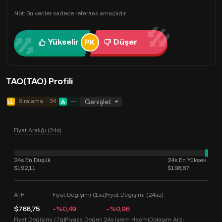
Not: Bu veriler sadece referans amaçlıdır.
Yükselir
Düşer
TAO(TAO) Profili
Sıralama
34
--
Genişlet
Fiyat Aralığı (24s)
24s En Düşük
24s En Yüksek
$192,11
$198,87
ATH
Fiyat Değişimi (1sa)
Fiyat Değişimi (24sa)
$766,75
-%0,49
-%0,96
Fiyat Değişimi (7g)
Piyasa Değeri
24s İşlem Hacmi
Dolaşım Arzı