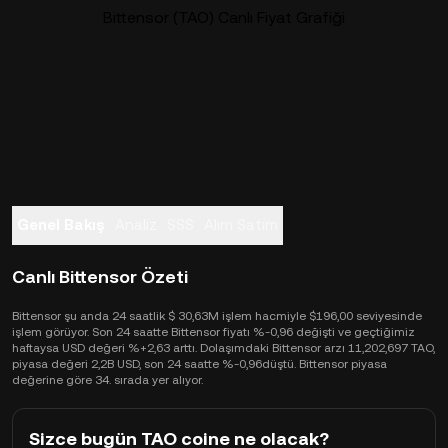
Bittensor (TAO) Canlı Fiyat Grafiği
Genel Bakış
Analiz
SSS
Alım Satım
Canlı Bittensor Özeti
Bittensor şu anda 24 saatlik $ 30,63M işlem hacmiyle $196,00 seviyesinde
işlem görüyor. Son 24 saatte Bittensor fiyatı %-0,96 değişti ve geçtiğimiz
haftaysa USD değeri %+2,63 arttı. Dolaşımdaki Bittensor arzı 11,202,697 TAO,
piyasa değeri 2,2B USD, son 24 saatte %-0,96düştü. Bittensor piyasa
değerine göre 34. sırada yer alıyor.
Sizce bugün TAO coine ne olacak?