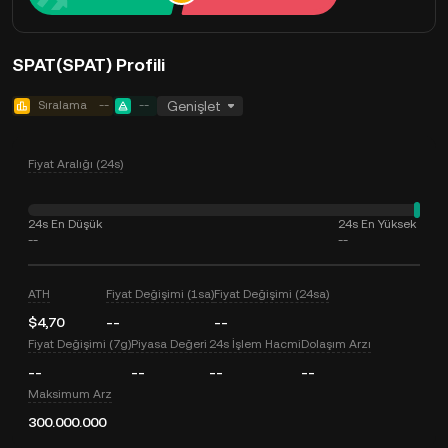
SPAT(SPAT) Profili
Sıralama
--
--
Genişlet
Fiyat Aralığı (24s)
24s En Düşük
24s En Yüksek
--
--
ATH
Fiyat Değişimi (1sa)
Fiyat Değişimi (24sa)
$4,70
--
--
Fiyat Değişimi (7g)
Piyasa Değeri
24s İşlem Hacmi
Dolaşım Arzı
--
--
--
--
Maksimum Arz
300.000.000