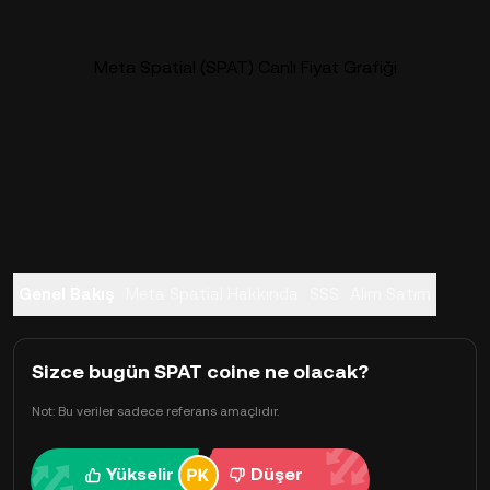
Meta Spatial (SPAT) Canlı Fiyat Grafiği
Genel Bakış
Meta Spatial Hakkında
SSS
Alım Satım
Sizce bugün SPAT coine ne olacak?
Not: Bu veriler sadece referans amaçlıdır.
Yükselir
Düşer