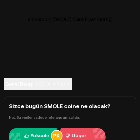
smolecoin (SMOLE) Canlı Fiyat Grafiği
Genel Bakış
SSS
Alım Satım
Sizce bugün SMOLE coine ne olacak?
Not: Bu veriler sadece referans amaçlıdır.
Yükselir
Düşer