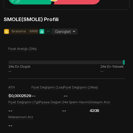
SMOLE(SMOLE) Profili
Sıralama
6496
--
Genişlet
Fiyat Aralığı (24s)
24s En Düşük
24s En Yüksek
--
--
ATH
Fiyat Değişimi (1sa)
Fiyat Değişimi (24sa)
$0,0002529
--
--
Fiyat Değişimi (7g)
Piyasa Değeri
24s İşlem Hacmi
Dolaşım Arzı
--
--
420B
Maksimum Arz
--