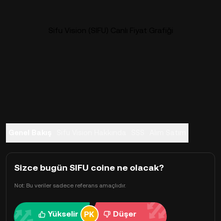
Sifu Vision (SIFU) Canlı Fiyat Grafiği
Genel Bakış
Sifu Vision Hakkında
SSS
Alım Satım
Sizce bugün SIFU coine ne olacak?
Not: Bu veriler sadece referans amaçlıdır.
Yükselir
Düşer