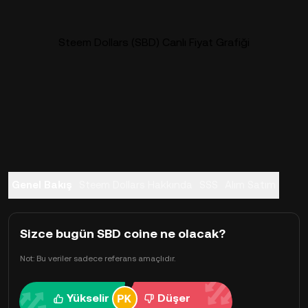
Steem Dollars (SBD) Canlı Fiyat Grafiği
Genel Bakış
Steem Dollars Hakkında
SSS
Alım Satım
Sizce bugün SBD coine ne olacak?
Not: Bu veriler sadece referans amaçlıdır.
Yükselir
Düşer