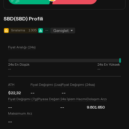
SBD(SBD) Profili
Sıralama
1305
--
Genişlet
Fiyat Aralığı (24s)
24s En Düşük
24s En Yüksek
--
--
ATH
Fiyat Değişimi (1sa)
Fiyat Değişimi (24sa)
$22,32
--
--
Fiyat Değişimi (7g)
Piyasa Değeri
24s İşlem Hacmi
Dolaşım Arzı
--
--
9.801.650
Maksimum Arz
--