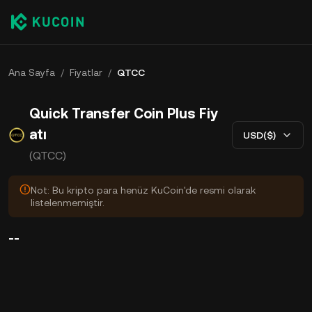
Ana Sayfa
/
Fiyatlar
/
QTCC
Quick Transfer Coin Plus Fiy
atı
USD($)
(QTCC)
Not: Bu kripto para henüz KuCoin'de resmi olarak
listelenmemiştir.
--