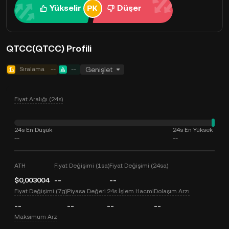
Yükselir
Düşer
QTCC(QTCC) Profili
Sıralama
--
--
Genişlet
Fiyat Aralığı (24s)
24s En Düşük
24s En Yüksek
--
--
ATH
Fiyat Değişimi (1sa)
Fiyat Değişimi (24sa)
$0,003004
--
--
Fiyat Değişimi (7g)
Piyasa Değeri
24s İşlem Hacmi
Dolaşım Arzı
--
--
--
--
Maksimum Arz