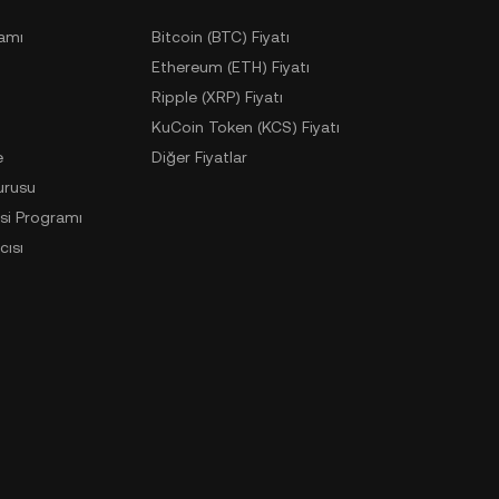
ramı
Bitcoin (BTC) Fiyatı
Ethereum (ETH) Fiyatı
Ripple (XRP) Fiyatı
KuCoin Token (KCS) Fiyatı
e
Diğer Fiyatlar
urusu
si Programı
cısı