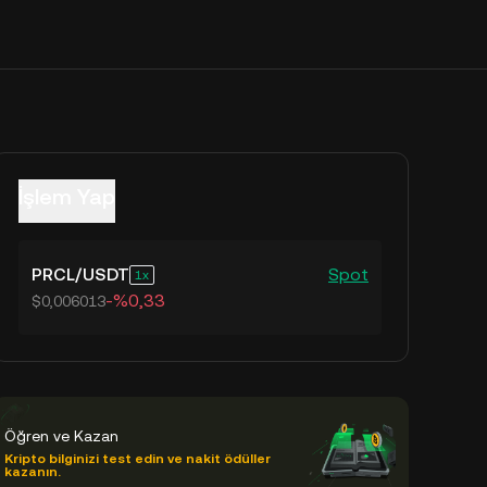
İşlem Yap
PRCL
/
USDT
Spot
1
-%0,33
$0,006013
Öğren ve Kazan
Kripto bilginizi test edin ve nakit ödüller
kazanın.