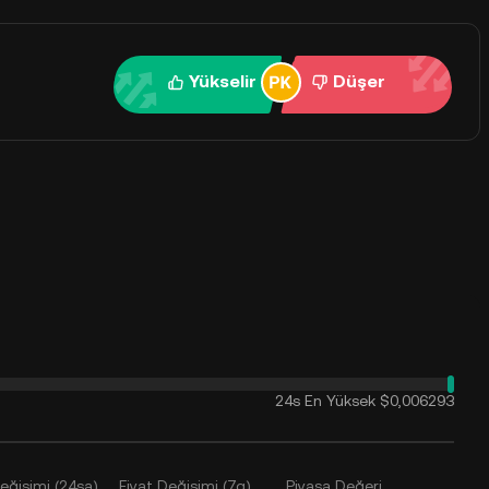
Yükselir
Düşer
24s En Yüksek
$0,006293
Değişimi (24sa)
Fiyat Değişimi (7g)
Piyasa Değeri