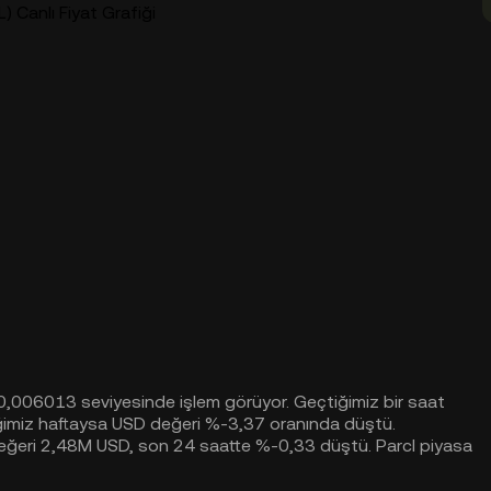
) Canlı Fiyat Grafiği
 0,006013 seviyesinde işlem görüyor. Geçtiğimiz bir saat
iğimiz haftaysa USD değeri %-3,37 oranında düştü.
eğeri 2,48M USD, son 24 saatte %-0,33 düştü. Parcl piyasa