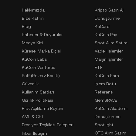
Hakkımızda
Kripto Satın Al
Bize Katılın
Dönüştürme
Blog
KuCard
Haberler & Duyurular
KuCoin Pay
Medya Kiti
Spot Alım Satım
Küresel Marka Elçisi
Vadeli İşlemler
KuCoin Labs
Marjin İşlemler
KuCoin Ventures
ETF
PoR (Rezerv Kanıtı)
KuCoin Earn
Güvenlik
İşlem Botu
Kullanım Şartları
Referans
Gizlilik Politikası
GemSPACE
Risk Açıklama Beyanı
KuCoin Akademi
AML & CFT
Dönüştürücü
Emniyet Teşkilatı Talepleri
Spotlight
OTC Alım Satım
İhbar İletişim