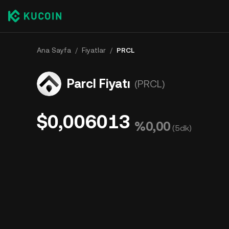
Ana Sayfa
/
Fiyatlar
/
PRCL
Parcl Fiyatı
(PRCL)
$0,006013
%0,00
(
5dk
)