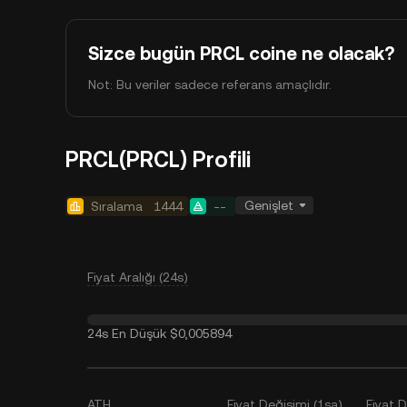
Sizce bugün PRCL coine ne olacak?
Not: Bu veriler sadece referans amaçlıdır.
PRCL(PRCL) Profili
Genişlet
Sıralama
1444
--
Fiyat Aralığı (24s)
24s En Düşük
$0,005894
ATH
Fiyat Değişimi (1sa)
Fiyat 