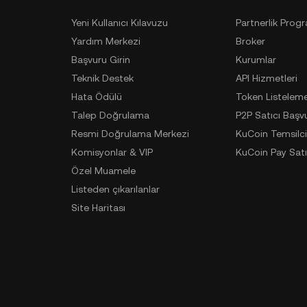
Yeni Kullanıcı Kılavuzu
Partnerlik Prog
Yardım Merkezi
Broker
Başvuru Girin
Kurumlar
Teknik Destek
API Hizmetleri
Hata Ödülü
Token Listelem
Talep Doğrulama
P2P Satıcı Başv
Resmi Doğrulama Merkezi
KuCoin Temsilci
Komisyonlar & VIP
KuCoin Pay Satı
Özel Muamele
Listeden çıkarılanlar
Site Haritası