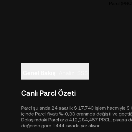
Parcl (PRCL
Genel Bakış
Analiz
SSS
Canlı Parcl Özeti
Parcl şu anda 24 saatlik $ 17.740 işlem hacmiyle $
içinde Parcl fiyatı %-0,33 oranında değişti ve geçt
Dolaşımdaki Parcl arzı 412,284,457 PRCL, piyasa d
değerine göre 1444. sırada yer alıyor.