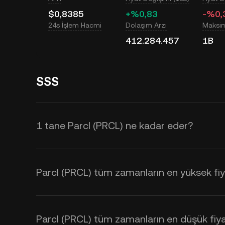
$0,8385
+%0,83
-%0,
24s İşlem Hacmi
Dolaşım Arzı
Maksi
412.284.457
1B
SSS
1 tane Parcl (PRCL) ne kadar eder?
KuCoin, Parcl (PRCL) için gerçek za
fiyatı; arz ve talebin yanı sıra piyas
Parcl (PRCL) tüm zamanların en yüksek fiy
zamanlı
PRCL - USD
kurlarını öğren
kullanabilirsiniz.
Parcl (PRCL) tüm zamanların en düşük fiya