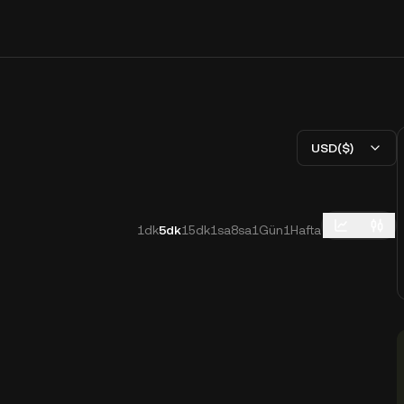
USD($)
1dk
5dk
15dk
1sa
8sa
1Gün
1Hafta