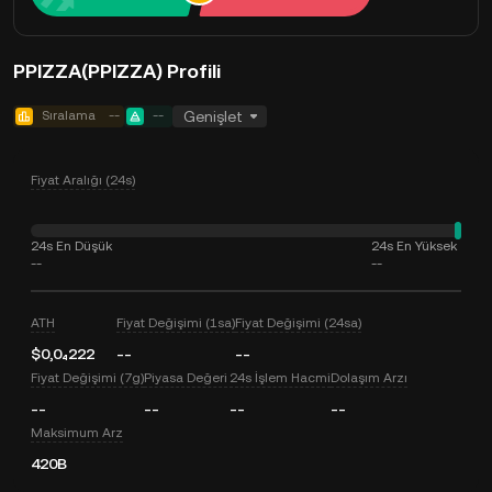
PPIZZA(PPIZZA) Profili
Sıralama
--
--
Genişlet
Fiyat Aralığı (24s)
24s En Düşük
24s En Yüksek
--
--
ATH
Fiyat Değişimi (1sa)
Fiyat Değişimi (24sa)
$0,0₄222
--
--
Fiyat Değişimi (7g)
Piyasa Değeri
24s İşlem Hacmi
Dolaşım Arzı
--
--
--
--
Maksimum Arz
420B