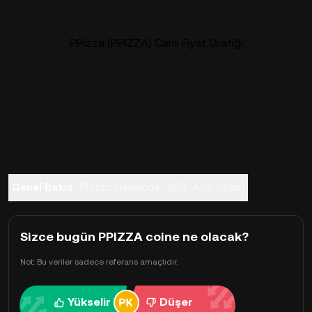
PPizza (PPIZZA) Canlı Fiyat Grafiği
Genel Bakış
PPizza Hakkında
SSS
Alım Satım
Sizce bugün PPIZZA coine ne olacak?
Not: Bu veriler sadece referans amaçlıdır.
Yükselir
Düşer