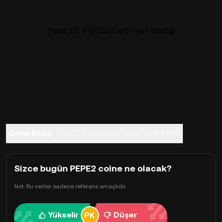
Pepe 2.0 (PEPE2) Canlı Fiyat Grafiği
Genel Bakış
Pepe 2.0 Hakkında
SSS
Alım Satım
Sizce bugün PEPE2 coine ne olacak?
Not: Bu veriler sadece referans amaçlıdır.
Yükselir
Düşer