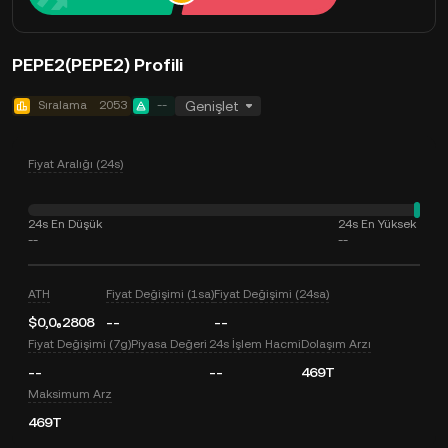
PEPE2(PEPE2) Profili
Sıralama
2053
--
Genişlet
Fiyat Aralığı (24s)
24s En Düşük
24s En Yüksek
--
--
ATH
Fiyat Değişimi (1sa)
Fiyat Değişimi (24sa)
$0,0₆2808
--
--
Fiyat Değişimi (7g)
Piyasa Değeri
24s İşlem Hacmi
Dolaşım Arzı
--
--
469T
Maksimum Arz
469T