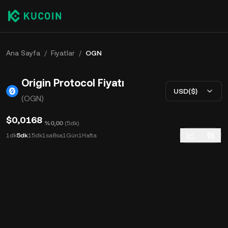
Ana Sayfa
/
Fiyatlar
/
OGN
Origin Protocol Fiyatı
USD($)
(OGN)
$0,0168
%0,00
(
5dk
)
1dk
5dk
15dk
1sa
8sa
1Gün
1Hafta