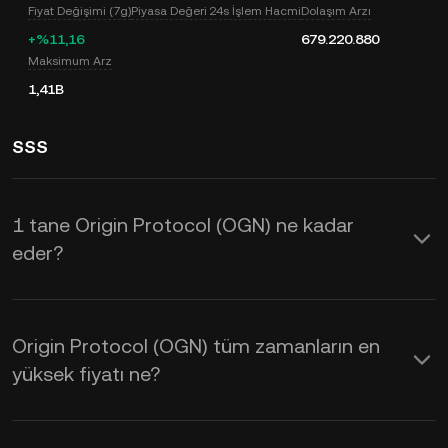
Fiyat Değişimi (7g)
Piyasa Değeri
24s İşlem Hacmi
Dolaşım Arzı
+%11,16
679.220.880
Maksimum Arz
1,41B
SSS
1 tane Origin Protocol (OGN) ne kadar
eder?
KuCoin, Origin Protocol (OGN) için
gerçek zamanlı güncellenen USD fiyatı
Origin Protocol (OGN) tüm zamanların en
sağlar. Origin Protocol fiyatı; arz ve
yüksek fiyatı ne?
talebin yanı sıra piyasa duyarlılığından
da etkilenir. Gerçek zamanlı
OGN - USD