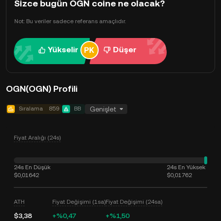
Sizce bugün OGN coine ne olacak?
Not: Bu veriler sadece referans amaçlıdır.
Yükselir
Düşer
OGN(OGN) Profili
Sıralama
859
BB
Genişlet
Fiyat Aralığı (24s)
24s En Düşük
24s En Yüksek
$0,01642
$0,01762
ATH
Fiyat Değişimi (1sa)
Fiyat Değişimi (24sa)
$3,38
+%0,47
+%1,50