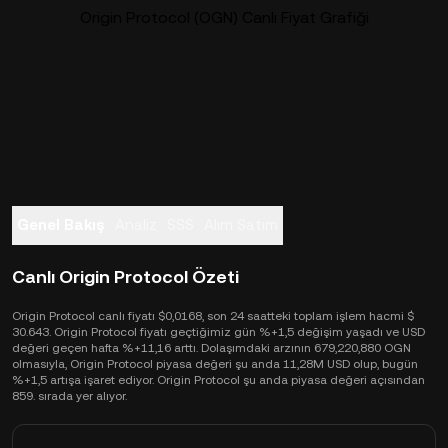
Origin Protocol (OGN) Canlı Fiyat Grafiği
Genel Bakış
Analiz
SSS
Alım Satım
Canlı Origin Protocol Özeti
Origin Protocol canlı fiyatı $0,0168, son 24 saatteki toplam işlem hacmi $
30.643. Origin Protocol fiyatı geçtiğimiz gün %+1,5 değişim yaşadı ve USD
değeri geçen hafta %+11,16 arttı. Dolaşımdaki arzının 679,220,880 OGN
olmasıyla, Origin Protocol piyasa değeri şu anda 11,28M USD olup, bugün
%+1,5 artışa işaret ediyor. Origin Protocol şu anda piyasa değeri açısından
859. sırada yer alıyor.