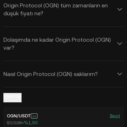
Origin Protocol (OGN) tüm zamanların en
kurlarını öğrenmek için KuCoin
düşük fiyatı ne?
Hesaplayıcıyı kullanabilirsiniz.
Dolaşımda ne kadar Origin Protocol (OGN)
var?
Nasıl Origin Protocol (OGN) saklarım?
İşlem Yap
OGN
/
USDT
Spot
1
+%1,50
$0,0168