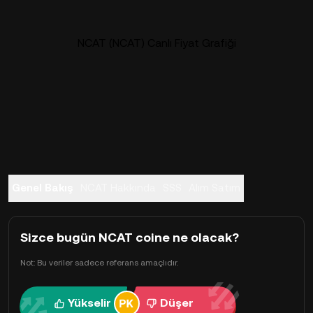
NCAT (NCAT) Canlı Fiyat Grafiği
Genel Bakış
NCAT Hakkında
SSS
Alım Satım
Sizce bugün NCAT coine ne olacak?
Not: Bu veriler sadece referans amaçlıdır.
Yükselir
Düşer