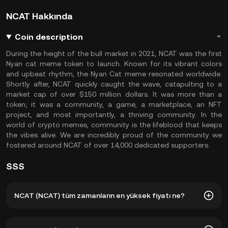
NCAT Hakkında
Coin description
During the height of the bull market in 2021, NCAT was the first
Nyan cat meme token to launch. Known for its vibrant colors
and upbeat rhythm, the Nyan Cat meme resonated worldwide.
Shortly after, NCAT quickly caught the wave, catapulting to a
market cap of over $150 million dollars. It was more than a
token; it was a community, a game, a marketplace, an NFT
project, and most importantly, a thriving community. In the
world of crypto memes, community is the lifeblood that keeps
the vibes alive. We are incredibly proud of the community we
fostered around NCAT of over 14,000 dedicated supporters.
SSS
NCAT (NCAT) tüm zamanların en yüksek fiyatı ne?
NCAT (NCAT) tüm zamanların en yüksek fiyatı $0,0₄9488.