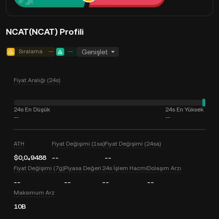
NCAT(NCAT) Profili
Sıralama
--
--
Genişlet
Fiyat Aralığı (24s)
24s En Düşük
24s En Yüksek
--
--
ATH
Fiyat Değişimi (1sa)
Fiyat Değişimi (24sa)
$0,0₄9488
--
--
Fiyat Değişimi (7g)
Piyasa Değeri
24s İşlem Hacmi
Dolaşım Arzı
--
--
--
--
Maksimum Arz
10B