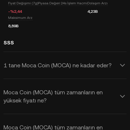
Fiyat Değişimi (7g)
Piyasa Değeri
24s İşlem Hacmi
Dolaşım Arzı
-%2,44
4,23B
Maksimum Arz
8,89B
SSS
1 tane Moca Coin (MOCA) ne kadar eder?
KuCoin, Moca Coin (MOCA) için gerçek
zamanlı güncellenen USD fiyatı sağlar.
Moca Coin (MOCA) tüm zamanların en
Moca Coin fiyatı; arz ve talebin yanı sıra
yüksek fiyatı ne?
piyasa duyarlılığından da etkilenir.
Gerçek zamanlı
MOCA - USD
kurlarını
Moca Coin (MOCA) tüm zamanların en
öğrenmek için KuCoin Hesaplayıcıyı