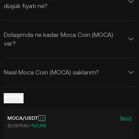
düşük fiyatı ne?
kullanabilirsiniz.
Dolaşımda ne kadar Moca Coin (MOCA)
var?
Nasıl Moca Coin (MOCA) saklarım?
İşlem Yap
MOCA
/
USDT
Spot
1
+%0,66
$0,007581