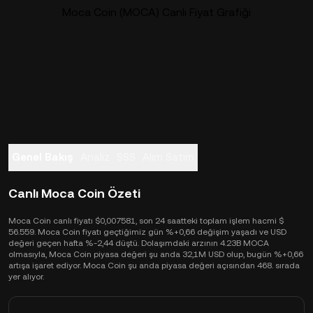
Moca Coin (MOCA) Canlı Fiyat Grafiği
Genel Bakış
Analiz
SSS
Alım Satım
Canlı Moca Coin Özeti
Moca Coin canlı fiyatı $0,007581, son 24 saatteki toplam işlem hacmi $
56.559. Moca Coin fiyatı geçtiğimiz gün %+0,66 değişim yaşadı ve USD
değeri geçen hafta %-2,44 düştü. Dolaşımdaki arzının 4.23B MOCA
olmasıyla, Moca Coin piyasa değeri şu anda 32,1M USD olup, bugün %+0,66
artışa işaret ediyor. Moca Coin şu anda piyasa değeri açısından 468. sırada
yer alıyor.