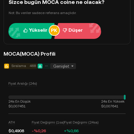
Sizce bugün MOCA coine ne olacak?
Not: Bu veriler sadece referans amaçlıdır.
Yükselir
Düşer
MOCA(MOCA) Profili
Sıralama
468
--
Genişlet
Fiyat Aralığı (24s)
24s En Düşük
24s En Yüksek
$0,007451
$0,007641
ATH
Fiyat Değişimi (1sa)
Fiyat Değişimi (24sa)
$0,4908
-%0,26
+%0,66