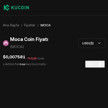
Ana Sayfa
/
Fiyatlar
/
MOCA
Moca Coin Fiyatı
USD($)
(MOCA)
$0,007581
-%0,26
(
1sa
)
1dk
5dk
15dk
1sa
8sa
1Gün
1Hafta