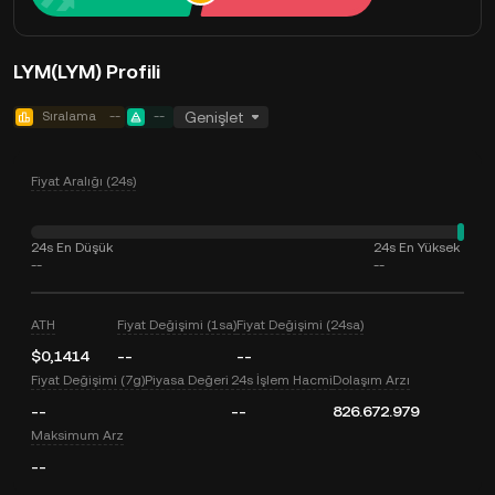
LYM(LYM) Profili
Sıralama
--
--
Genişlet
Fiyat Aralığı (24s)
24s En Düşük
24s En Yüksek
--
--
ATH
Fiyat Değişimi (1sa)
Fiyat Değişimi (24sa)
$0,1414
--
--
Fiyat Değişimi (7g)
Piyasa Değeri
24s İşlem Hacmi
Dolaşım Arzı
--
--
826.672.979
Maksimum Arz
--