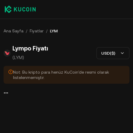
Ana Sayfa
/
Fiyatlar
/
LYM
Lympo Fiyatı
USD($)
(LYM)
Not: Bu kripto para henüz KuCoin'de resmi olarak
listelenmemiştir.
--