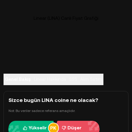
Linear (LINA) Canlı Fiyat Grafiği
Genel Bakış
Linear Hakkında
SSS
Alım Satım
Sizce bugün LINA coine ne olacak?
Not: Bu veriler sadece referans amaçlıdır.
Yükselir
Düşer