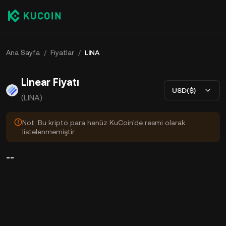
Ana Sayfa
/
Fiyatlar
/
LINA
Linear Fiyatı
USD($)
(LINA)
Not: Bu kripto para henüz KuCoin'de resmi olarak
listelenmemiştir.
--