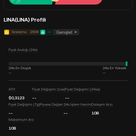
LINA(LINA) Profili
Sıralama
2934
--
Genişlet
Fiyat Aralığı (24s)
24s En Düşük
24s En Yüksek
--
--
ATH
Fiyat Değişimi (1sa)
Fiyat Değişimi (24sa)
$0,3123
--
--
Fiyat Değişimi (7g)
Piyasa Değeri
24s İşlem Hacmi
Dolaşım Arzı
--
--
10B
Maksimum Arz
10B