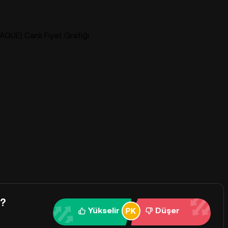
GUE) Canlı Fiyat Grafiği
k?
Yükselir
Düşer