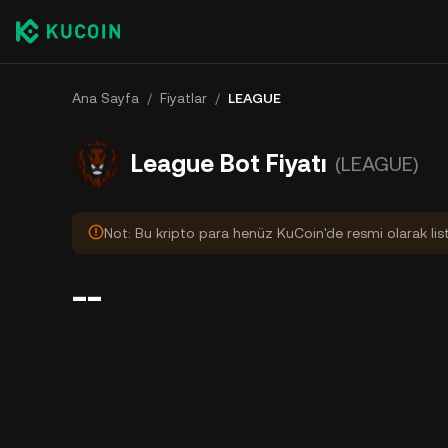
Ana Sayfa
/
Fiyatlar
/
LEAGUE
League Bot Fiyatı
(LEAGUE)
Not: Bu kripto para henüz KuCoin'de resmi olarak lis
--