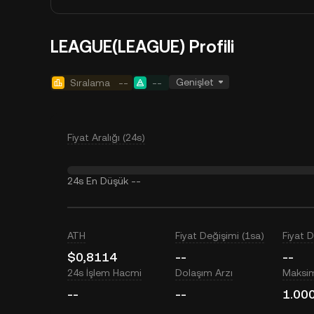
LEAGUE(LEAGUE) Profili
Genişlet
Sıralama
--
--
Fiyat Aralığı (24s)
24s En Düşük
--
ATH
Fiyat Değişimi (1sa)
Fiyat 
$0,8114
--
--
24s İşlem Hacmi
Dolaşım Arzı
Maksi
--
--
1.00