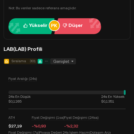
Not: Bu veriler sadece referans amaçlıdır.
Yükselir
Düşer
LAB(LAB) Profili
Sıralama
301
--
Genişlet
Fiyat Aralığı (24s)
24s En Düşük
24s En Yüksek
$0,1265
$0,1351
ATH
Fiyat Değişimi (1sa)
Fiyat Değişimi (24sa)
$27,19
-%0,93
-%2,32
Fiyat Değişimi (7g)
Piyasa Değeri
24s İşlem Hacmi
Dolaşım Arzı