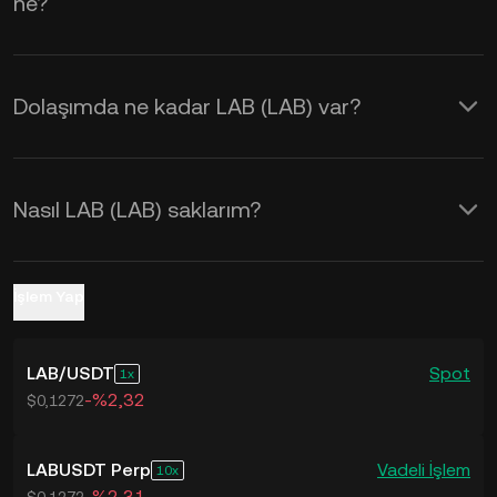
ne?
Dolaşımda ne kadar LAB (LAB) var?
Nasıl LAB (LAB) saklarım?
İşlem Yap
LAB
/
USDT
Spot
1
-%2,32
$0,1272
LABUSDT Perp
Vadeli İşlem
10
-%2,31