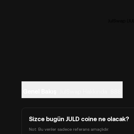
JulSwap (JUL
Genel Bakış
JulSwap Hakkında
SSS
Sizce bugün JULD coine ne olacak?
Not: Bu veriler sadece referans amaçlıdır.