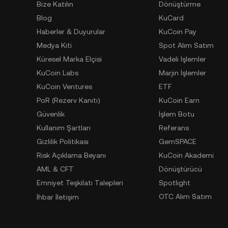
Bize Katılın
Dönüştürme
Blog
KuCard
Haberler & Duyurular
KuCoin Pay
Medya Kiti
Spot Alım Satım
Küresel Marka Elçisi
Vadeli İşlemler
KuCoin Labs
Marjin İşlemler
KuCoin Ventures
ETF
PoR (Rezerv Kanıtı)
KuCoin Earn
Güvenlik
İşlem Botu
Kullanım Şartları
Referans
Gizlilik Politikası
GemSPACE
Risk Açıklama Beyanı
KuCoin Akademi
AML & CFT
Dönüştürücü
Emniyet Teşkilatı Talepleri
Spotlight
OTC Alım Satım
İhbar İletişim