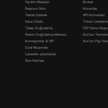
Yardım Merkezi
Broker
Başvuru Girin
Kurumlar
Teknik Destek
API Hizmetleri
Hata Ödülü
Token Listelem
Talep Doğrulama
P2P Satıcı Başv
Resmi Doğrulama Merkezi
KuCoin Temsilci
Komisyonlar & VIP
KuCoin Pay Satı
Özel Muamele
Listeden çıkarılanlar
Site Haritası