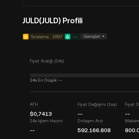
JULD(JULD) Profili
Genişlet
Sıralama
2897
--
Fiyat Aralığı (24s)
24s En Düşük
--
ATH
Fiyat Değişimi (1sa)
Fiyat 
$0,7413
--
--
24s İşlem Hacmi
Dolaşım Arzı
Maksi
--
592.166.808
800.