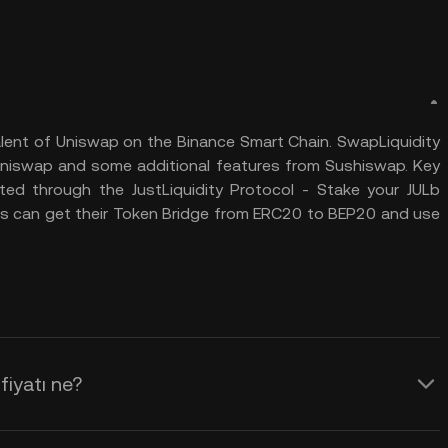
valent of Uniswap on the Binance Smart Chain. SwapLiquidity
 Uniswap and some additional features from Sushiswap. Key
ted through the JustLiquidity Protocol - Stake your JULb
rs can get their Token Bridge from ERC20 to BEP20 and use
iyatı ne?