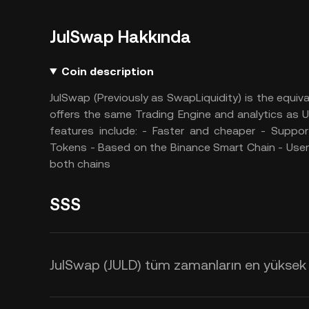
JulSwap Hakkında
Coin description
JulSwap (Previously as SwapLiquidity) is the equi
offers the same Trading Engine and analytics as
features include: - Faster and cheaper - Suppor
Tokens - Based on the Binance Smart Chain - Use
both chains
SSS
JulSwap (JULD) tüm zamanların en yüksek f