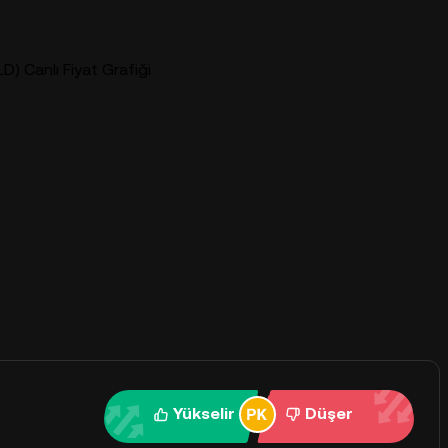
D) Canlı Fiyat Grafiği
Yükselir
Düşer