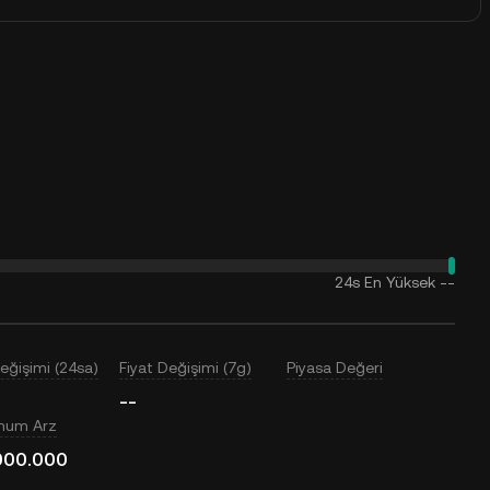
24s En Yüksek
--
Değişimi (24sa)
Fiyat Değişimi (7g)
Piyasa Değeri
--
mum Arz
000.000