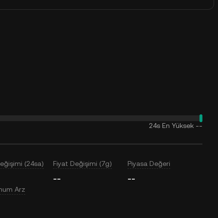
24s En Yüksek
--
Değişimi (24sa)
Fiyat Değişimi (7g)
Piyasa Değeri
--
--
mum Arz