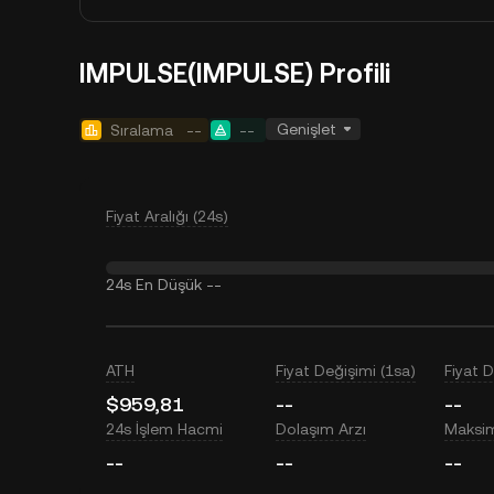
IMPULSE(IMPULSE) Profili
Genişlet
Sıralama
--
--
Fiyat Aralığı (24s)
24s En Düşük
--
ATH
Fiyat Değişimi (1sa)
Fiyat 
$959,81
--
--
24s İşlem Hacmi
Dolaşım Arzı
Maksi
--
--
--