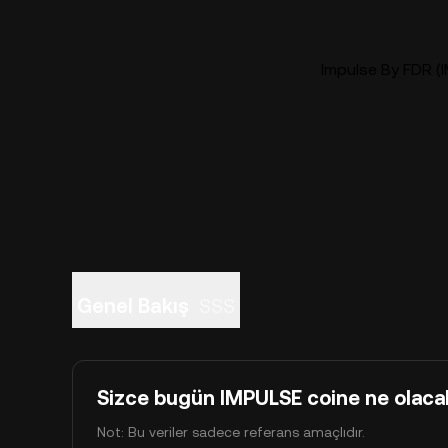
Impulse By FDR (I
Genel Bakış
SSS
Sizce bugün IMPULSE coine ne olaca
Not: Bu veriler sadece referans amaçlıdır.