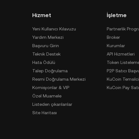
Hizmet
İşletme
Yeni Kullanıcı Kılavuzu
Partnerlik Prog
Yardım Merkezi
Broker
Başvuru Girin
Kurumlar
Teknik Destek
API Hizmetleri
Hata Ödülü
Token Listelem
Talep Doğrulama
P2P Satıcı Başv
Resmi Doğrulama Merkezi
KuCoin Temsilci
Komisyonlar & VIP
KuCoin Pay Satı
Özel Muamele
Listeden çıkarılanlar
Site Haritası