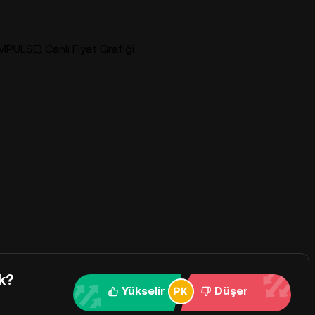
MPULSE) Canlı Fiyat Grafiği
k?
Yükselir
Düşer