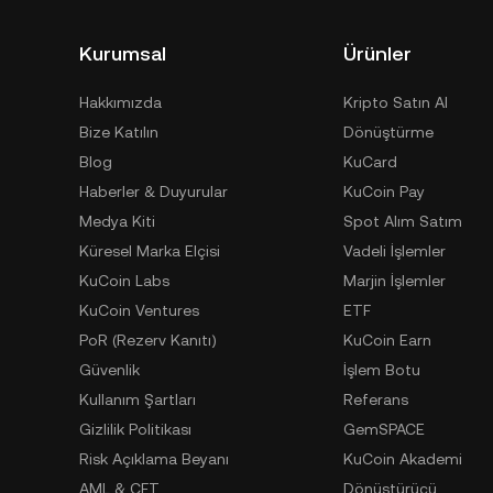
Kurumsal
Ürünler
Hakkımızda
Kripto Satın Al
Bize Katılın
Dönüştürme
Blog
KuCard
Haberler & Duyurular
KuCoin Pay
Medya Kiti
Spot Alım Satım
Küresel Marka Elçisi
Vadeli İşlemler
KuCoin Labs
Marjin İşlemler
KuCoin Ventures
ETF
PoR (Rezerv Kanıtı)
KuCoin Earn
Güvenlik
İşlem Botu
Kullanım Şartları
Referans
Gizlilik Politikası
GemSPACE
Risk Açıklama Beyanı
KuCoin Akademi
AML & CFT
Dönüştürücü