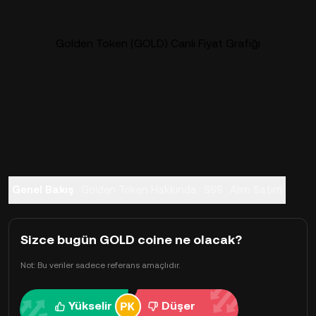
Golden Token (GOLD) Canlı Fiyat Grafiği
Genel Bakış
Golden Token Hakkında
SSS
Alım Satım
Sizce bugün GOLD coine ne olacak?
Not: Bu veriler sadece referans amaçlıdır.
Yükselir
Düşer