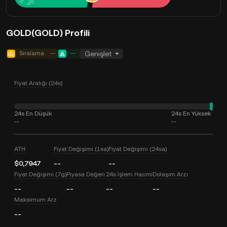
GOLD(GOLD) Profili
Sıralama
--
--
Genişlet
Fiyat Aralığı (24s)
24s En Düşük
24s En Yüksek
--
--
ATH
Fiyat Değişimi (1sa)
Fiyat Değişimi (24sa)
$0,7947
--
--
Fiyat Değişimi (7g)
Piyasa Değeri
24s İşlem Hacmi
Dolaşım Arzı
--
--
--
--
Maksimum Arz
--