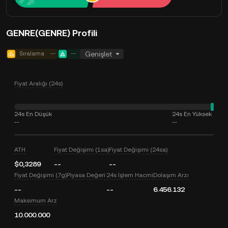
GENRE(GENRE) Profili
Sıralama
--
--
Genişlet
Fiyat Aralığı (24s)
24s En Düşük
24s En Yüksek
--
--
ATH
Fiyat Değişimi (1sa)
Fiyat Değişimi (24sa)
$0,3289
--
--
Fiyat Değişimi (7g)
Piyasa Değeri
24s İşlem Hacmi
Dolaşım Arzı
--
--
6.456.132
Maksimum Arz
10.000.000