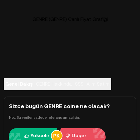
GENRE (GENRE) Canlı Fiyat Grafiği
Genel Bakış
GENRE Hakkında
SSS
Alım Satım
Sizce bugün GENRE coine ne olacak?
Not: Bu veriler sadece referans amaçlıdır.
Yükselir
Düşer