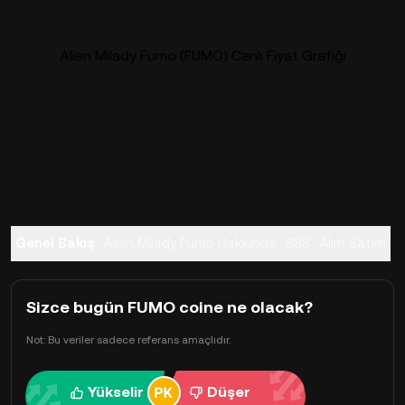
Alien Milady Fumo (FUMO) Canlı Fiyat Grafiği
Genel Bakış
Alien Milady Fumo Hakkında
SSS
Alım Satım
Sizce bugün FUMO coine ne olacak?
Not: Bu veriler sadece referans amaçlıdır.
Yükselir
Düşer