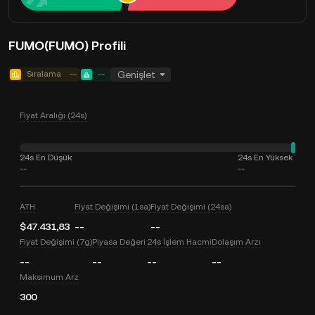
FUMO(FUMO) Profili
Sıralama
--
--
Genişlet
Fiyat Aralığı (24s)
24s En Düşük
24s En Yüksek
--
--
ATH
Fiyat Değişimi (1sa)
Fiyat Değişimi (24sa)
$47.431,83
--
--
Fiyat Değişimi (7g)
Piyasa Değeri
24s İşlem Hacmi
Dolaşım Arzı
--
--
--
--
Maksimum Arz
300