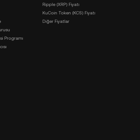
Ripple (XRP) Fiyatı
KuCoin Token (KCS) Fiyatı
e
Diğer Fiyatlar
urusu
si Programı
cısı