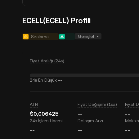
ECELL(ECELL) Profili
Genişlet
Sıralama
--
--
Fiyat Aralığı (24s)
24s En Düşük
--
ATH
Fiyat Değişimi (1sa)
Fiyat 
$0,006425
--
--
24s İşlem Hacmi
Dolaşım Arzı
Maksi
--
--
--