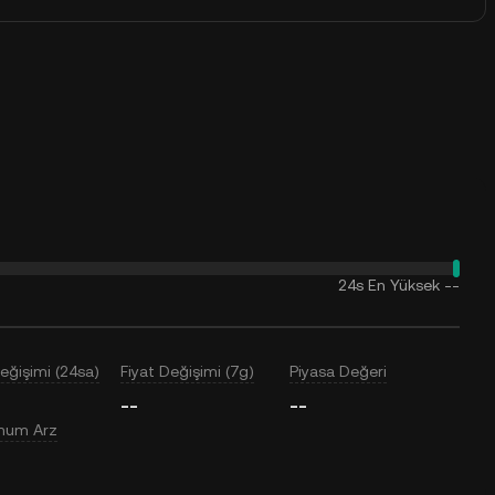
24s En Yüksek
--
Değişimi (24sa)
Fiyat Değişimi (7g)
Piyasa Değeri
--
--
mum Arz