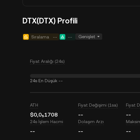
DTX(DTX) Profili
Genişlet
Sıralama
--
--
Fiyat Aralığı (24s)
24s En Düşük
--
ATH
Fiyat Değişimi (1sa)
Fiyat 
$0,0₅1708
--
--
24s İşlem Hacmi
Dolaşım Arzı
Maksi
--
--
--