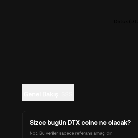
Detox (DTX)
Genel Bakış
SSS
Sizce bugün DTX coine ne olacak?
Not: Bu veriler sadece referans amaçlıdır.