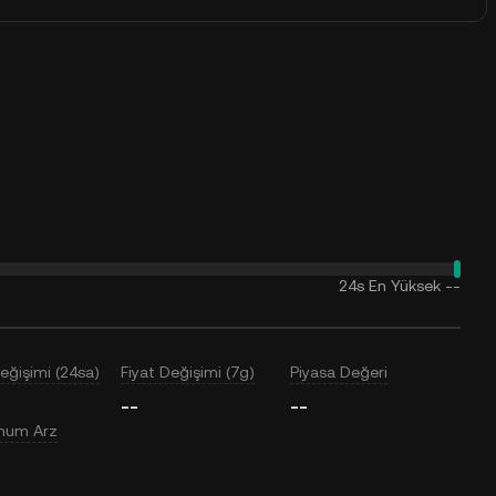
24s En Yüksek
--
Değişimi (24sa)
Fiyat Değişimi (7g)
Piyasa Değeri
--
--
mum Arz