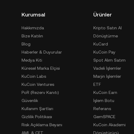
Kurumsal
Ürünler
Hakkımızda
Kripto Satın Al
Bize Katılın
Dönüştürme
Blog
KuCard
Haberler & Duyurular
KuCoin Pay
Medya Kiti
Spot Alım Satım
Küresel Marka Elçisi
Vadeli İşlemler
KuCoin Labs
Marjin İşlemler
KuCoin Ventures
ETF
PoR (Rezerv Kanıtı)
KuCoin Earn
Güvenlik
İşlem Botu
Kullanım Şartları
Referans
Gizlilik Politikası
GemSPACE
Risk Açıklama Beyanı
KuCoin Akademi
AML & CFT
Dönüştürücü