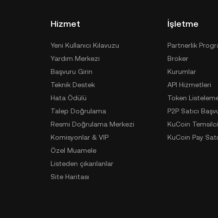
Hizmet
İşletme
Yeni Kullanıcı Kılavuzu
Partnerlik Prog
Yardım Merkezi
Broker
Başvuru Girin
Kurumlar
Teknik Destek
API Hizmetleri
Hata Ödülü
Token Listelem
Talep Doğrulama
P2P Satıcı Başv
Resmi Doğrulama Merkezi
KuCoin Temsilci
Komisyonlar & VIP
KuCoin Pay Satı
Özel Muamele
Listeden çıkarılanlar
Site Haritası