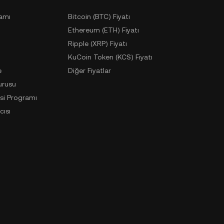
ramı
Bitcoin (BTC) Fiyatı
Ethereum (ETH) Fiyatı
Ripple (XRP) Fiyatı
KuCoin Token (KCS) Fiyatı
e
Diğer Fiyatlar
urusu
si Programı
cısı