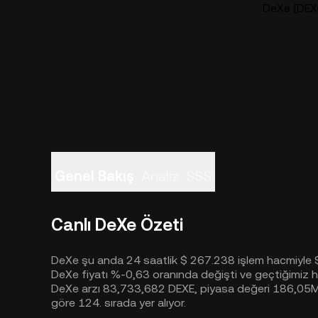
DeXe (DEXE)
Genel Bakış
Analiz
SSS
Canlı DeXe Özeti
DeXe şu anda 24 saatlik $ 267.238 işlem hacmiyle $ 
DeXe fiyatı %-0,63 oranında değişti ve geçtiğimiz
DeXe arzı 83,733,682 DEXE, piyasa değeri 186,05M
göre 124. sırada yer alıyor.