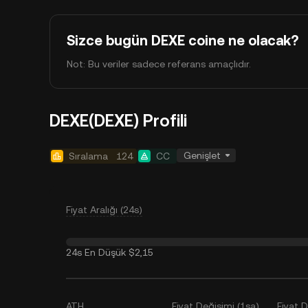
Sizce bugün DEXE coine ne olacak?
Not: Bu veriler sadece referans amaçlıdır.
DEXE(DEXE) Profili
Genişlet
Sıralama
124
CC
Fiyat Aralığı (24s)
24s En Düşük
$2,15
ATH
Fiyat Değişimi (1sa)
Fiyat 