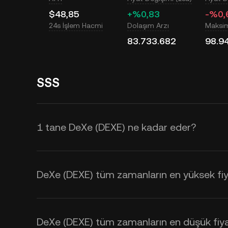
$48,85
+%0,83
-%0,
24s İşlem Hacmi
Dolaşım Arzı
Maksi
83.733.682
98.9
SSS
1 tane DeXe (DEXE) ne kadar eder?
KuCoin, DeXe (DEXE) için gerçek za
fiyatı; arz ve talebin yanı sıra piyas
DeXe (DEXE) tüm zamanların en yüksek fiy
zamanlı
DEXE - USD
kurlarını öğren
kullanabilirsiniz.
DeXe (DEXE) tüm zamanların en düşük fiya