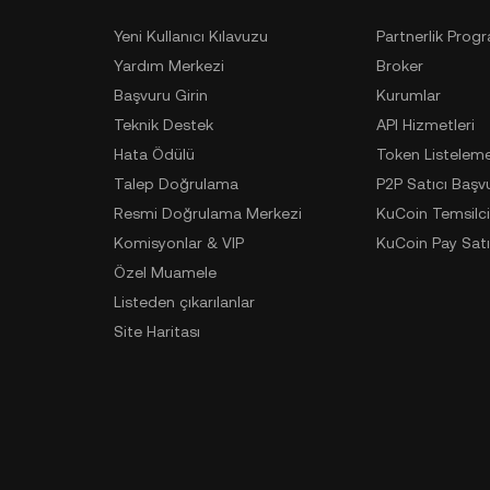
Yeni Kullanıcı Kılavuzu
Partnerlik Prog
Yardım Merkezi
Broker
Başvuru Girin
Kurumlar
Teknik Destek
API Hizmetleri
Hata Ödülü
Token Listelem
Talep Doğrulama
P2P Satıcı Başv
Resmi Doğrulama Merkezi
KuCoin Temsilci
Komisyonlar & VIP
KuCoin Pay Satı
Özel Muamele
Listeden çıkarılanlar
Site Haritası