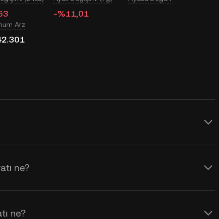
63
-%11,01
mum Arz
42.301
manlı güncellenen USD fiyatı sağlar. DeXe
a duyarlılığından da etkilenir. Gerçek
atı ne?
mek için KuCoin Hesaplayıcıyı
tı ne?