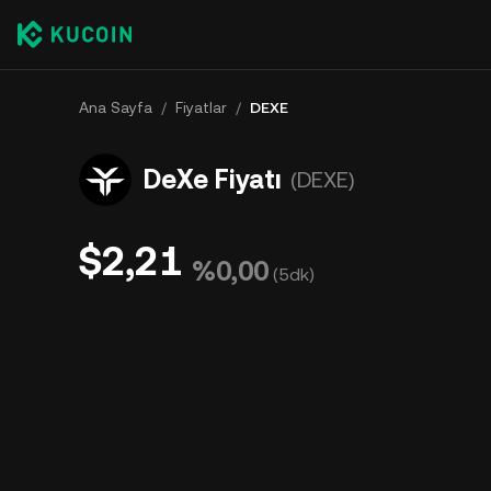
Ana Sayfa
/
Fiyatlar
/
DEXE
DeXe Fiyatı
(DEXE)
$2,21
%0,00
(
5dk
)