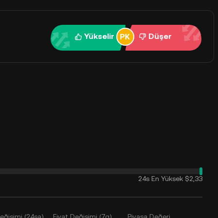
Yükselir
Düşer
24s En Yüksek
$2,33
Değişimi (24sa)
Fiyat Değişimi (7g)
Piyasa Değeri