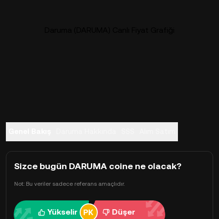
Daruma (DARUMA) Canlı Fiyat Grafiği
Genel Bakış
Daruma Hakkında
SSS
Alım Satım
Sizce bugün DARUMA coine ne olacak?
Not: Bu veriler sadece referans amaçlıdır.
Yükselir
Düşer