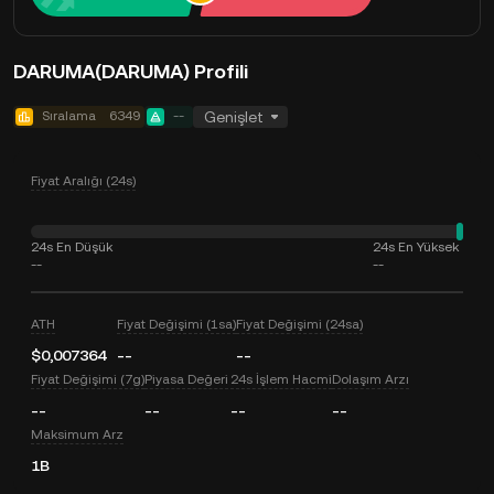
DARUMA(DARUMA) Profili
Sıralama
6349
--
Genişlet
Fiyat Aralığı (24s)
24s En Düşük
24s En Yüksek
--
--
ATH
Fiyat Değişimi (1sa)
Fiyat Değişimi (24sa)
$0,007364
--
--
Fiyat Değişimi (7g)
Piyasa Değeri
24s İşlem Hacmi
Dolaşım Arzı
--
--
--
--
Maksimum Arz
1B