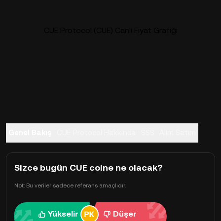
CUE Protocol (CUE) Canlı Fiyat Grafiği
Genel Bakış
CUE Protocol Hakkında
SSS
Alım Satım
Sizce bugün CUE coine ne olacak?
Not: Bu veriler sadece referans amaçlıdır.
Yükselir
Düşer