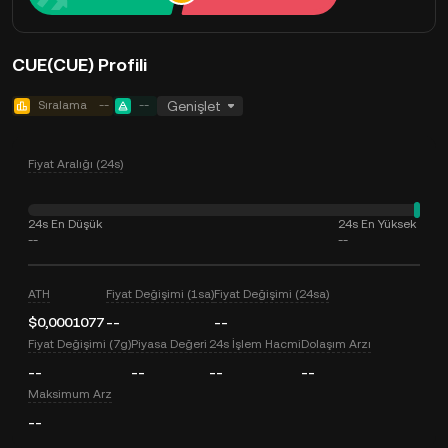
CUE(CUE) Profili
Sıralama
--
--
Genişlet
Fiyat Aralığı (24s)
24s En Düşük
24s En Yüksek
--
--
ATH
Fiyat Değişimi (1sa)
Fiyat Değişimi (24sa)
$0,0001077
--
--
Fiyat Değişimi (7g)
Piyasa Değeri
24s İşlem Hacmi
Dolaşım Arzı
--
--
--
--
Maksimum Arz
--